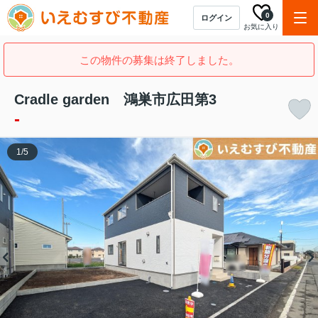
0
ログイン
お気に入り
この物件の募集は終了しました。
Cradle garden 鴻巣市広田第3
-
1
/
5