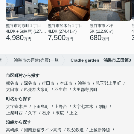
熊谷市河原町１丁目
熊谷市船木台１丁目
熊谷市市ノ坪
4LDK＋S(納戸) (127.30㎡)
4LDK (274.41㎡)
5K (112.90㎡)
4
4,980
7,500
680
万円
万円
万円
産
鴻巣市の戸建(売買)一覧
Cradle garden 鴻巣市広田第3
市区町村から探す
熊谷市
深谷市
行田市
本庄市
鴻巣市
児玉郡上里町
太田市
邑楽郡大泉町
羽生市
大里郡寄居町
町名から探す
大字寄木戸
下田島町
上野台
大字七本木
別府
上柴町西
久下
石原
末広
上之
沿線から探す
高崎線
湘南新宿ライン高海
秩父鉄道
上越新幹線