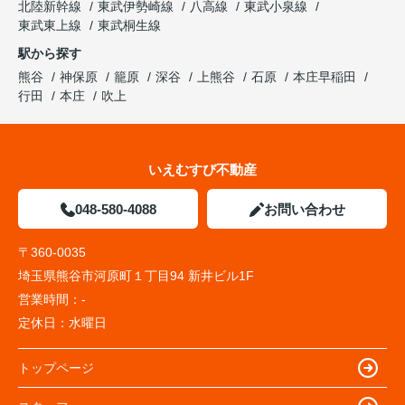
北陸新幹線
東武伊勢崎線
八高線
東武小泉線
東武東上線
東武桐生線
駅から探す
熊谷
神保原
籠原
深谷
上熊谷
石原
本庄早稲田
行田
本庄
吹上
いえむすび不動産
048-580-4088
お問い合わせ
〒360-0035
埼玉県熊谷市河原町１丁目94 新井ビル1F
営業時間：
-
定休日：
水曜日
トップページ