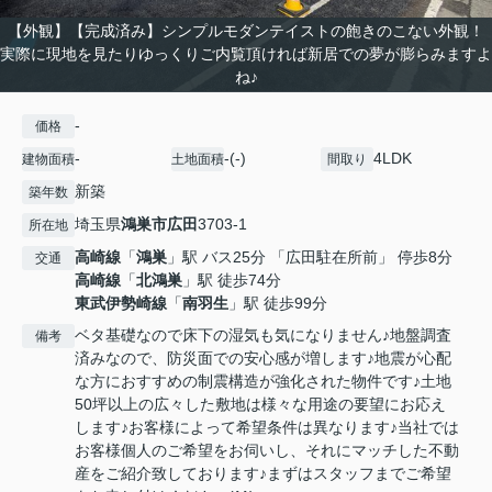
【外観】【完成済み】シンプルモダンテイストの飽きのこない外観！
実際に現地を見たりゆっくりご内覧頂ければ新居での夢が膨らみますよ
ね♪
-
価格
-
-(-)
4LDK
建物面積
土地面積
間取り
新築
築年数
埼玉県
鴻巣市
広田
3703-1
所在地
高崎線
「
鴻巣
」駅 バス25分 「広田駐在所前」 停歩8分
交通
高崎線
「
北鴻巣
」駅 徒歩74分
東武伊勢崎線
「
南羽生
」駅 徒歩99分
ベタ基礎なので床下の湿気も気になりません♪地盤調査
備考
済みなので、防災面での安心感が増します♪地震が心配
な方におすすめの制震構造が強化された物件です♪土地
50坪以上の広々した敷地は様々な用途の要望にお応え
します♪お客様によって希望条件は異なります♪当社では
お客様個人のご希望をお伺いし、それにマッチした不動
産をご紹介致しております♪まずはスタッフまでご希望