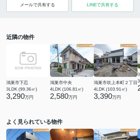
メールで共有する
LINEで共有する
近隣の物件
3
鴻巣市下忍
鴻巣市中央
鴻巣市吹上本町２丁目
3LDK (99.36㎡)
4LDK (106.81㎡)
4LDK (103.91㎡)
3,290
2,580
3,390
万円
万円
万円
よく見られている物件