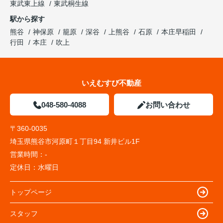
東武東上線
東武桐生線
駅から探す
熊谷
神保原
籠原
深谷
上熊谷
石原
本庄早稲田
行田
本庄
吹上
いえむすび不動産
048-580-4088
お問い合わせ
〒360-0035
埼玉県熊谷市河原町１丁目94 新井ビル1F
営業時間：
-
定休日：
水曜日
トップページ
スタッフ