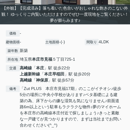
【外観】【完成済み】落ち着いた色合いがおしゃれな飽きのこない外
観！ ゆっくりご内覧いただけますのでぜひ一度現地をご覧ください！
夢が膨らみます♪
-
価格
-
-(-)
4LDK
建物面積
土地面積
間取り
新築
築年数
埼玉県
本庄市
見福
５丁目725-1
所在地
高崎線
「
本庄
」駅 徒歩22分
交通
上越新幹線
「
本庄早稲田
」駅 徒歩20分
高崎線
「
神保原
」駅 徒歩57分
「Zut PLUS 本庄市見福17期」のここがイチオシ♪徒歩
備考
5分の場所に中央小学校があります♪ベタ基礎による建
築の為、床下からの嫌な湿気も気になりません♪前面道
路6m以上という駐車もラクラクな物件♪夢のマイホーム
を本庄市の高崎線本庄付近で探しましょう♪きっと素敵
な一戸建てが見つかりますので、まずは当社までお問い
合わせください(^_^)