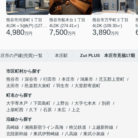
熊谷市河原町１丁目
熊谷市船木台１丁目
熊谷市万平町２丁目
4LDK＋S(納戸) (127.30㎡)
4LDK (274.41㎡)
4LDK (109.30㎡)
5
4,980
7,500
3,890
万円
万円
万円
本庄市の戸建(売買)一覧
本庄駅
Zut PLUS 本庄市見福17期
市区町村から探す
熊谷市
深谷市
行田市
本庄市
鴻巣市
児玉郡上里町
太田市
邑楽郡大泉町
羽生市
大里郡寄居町
町名から探す
大字寄木戸
下田島町
上野台
大字七本木
別府
上柴町西
久下
石原
末広
上之
沿線から探す
高崎線
湘南新宿ライン高海
秩父鉄道
上越新幹線
北陸新幹線
東武伊勢崎線
八高線
東武小泉線