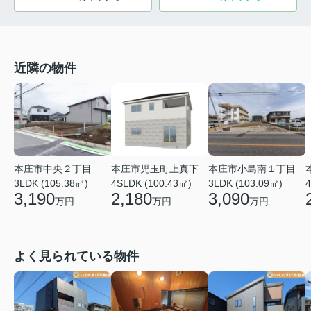
近隣の物件
本庄市中央２丁目
本庄市小島南１丁目
本庄市児玉町上真下
3LDK (105.38㎡)
3LDK (103.09㎡)
4SLDK (100.43㎡)
4
3,190
3,090
2,180
万円
万円
万円
よく見られている物件