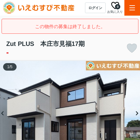
0
ログイン
お気に入り
この物件の募集は終了しました。
Zut PLUS 本庄市見福17期
-
1
/
5