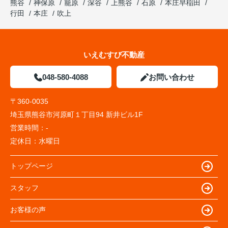
熊谷
神保原
籠原
深谷
上熊谷
石原
本庄早稲田
行田
本庄
吹上
いえむすび不動産
048-580-4088
お問い合わせ
〒360-0035
埼玉県熊谷市河原町１丁目94 新井ビル1F
営業時間：
-
定休日：
水曜日
トップページ
スタッフ
お客様の声