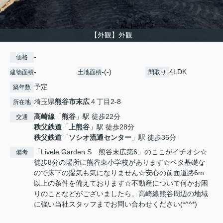
【外観】外観
-
価格
-
-(-)
4LDK
建物面積
土地面積
間取り
予定
築年数
埼玉県
熊谷市
末広
４丁目2-8
所在地
高崎線
「
熊谷
」駅 徒歩22分
交通
秩父鉄道
「
上熊谷
」駅 徒歩28分
秩父鉄道
「
ソシオ流通センター
」駅 徒歩36分
「Livele Garden.S 熊谷末広第6」のここがイチオシ☆
備考
徒歩8分の場所に熊谷東小学校があります☆ベタ基礎な
ので床下の湿気も気になりません☆安心の前面道路6m
以上の条件を備えております☆不動産について何かお困
りのことなどがございましたら、高崎線熊谷周辺の地域
に強い当社スタッフまでお問い合わせください(*^^*)