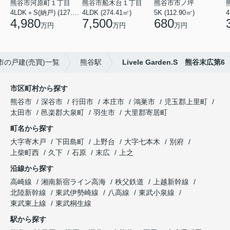
熊谷市河原町１丁目
熊谷市船木台１丁目
熊谷市市ノ坪
4LDK＋S(納戸) (127.30㎡)
4LDK (274.41㎡)
5K (112.90㎡)
4
4,980
7,500
680
万円
万円
万円
市の戸建(売買)一覧
熊谷駅
Livele Garden.S 熊谷末広第6
市区町村から探す
熊谷市
深谷市
行田市
本庄市
鴻巣市
児玉郡上里町
太田市
邑楽郡大泉町
羽生市
大里郡寄居町
町名から探す
大字寄木戸
下田島町
上野台
大字七本木
別府
上柴町西
久下
石原
末広
上之
沿線から探す
高崎線
湘南新宿ライン高海
秩父鉄道
上越新幹線
北陸新幹線
東武伊勢崎線
八高線
東武小泉線
東武東上線
東武桐生線
駅から探す