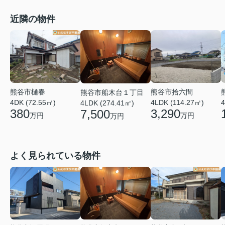
近隣の物件
熊谷市拾六間
熊谷市樋春
熊谷市船木台１丁目
4LDK (114.27㎡)
4DK (72.55㎡)
4
4LDK (274.41㎡)
3,290
380
7,500
万円
万円
万円
よく見られている物件