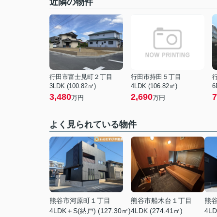
近隣の物件
行田市富士見町２丁目
行田市持田５丁目
3LDK (100.82㎡)
4LDK (106.82㎡)
6
3,480
2,690
7
万円
万円
よく見られている物件
熊谷市河原町１丁目
熊谷市船木台１丁目
熊
4LDK＋S(納戸) (127.30㎡)
4LDK (274.41㎡)
4LD