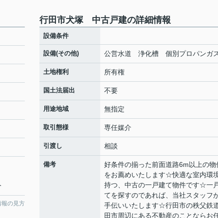
行田市犬塚 中古戸建の詳細情報
設備条件
設備(その他)
公営水道 浄化槽 個別プロパンガ
土地権利
所有権
国土法届出
不要
用途地域
無指定
取引態様
専任媒介
引渡し
相談
備考
好条件の揃った前面道路6m以上の物
をお薦めいたします☆快適な室内環
持つ、中古の一戸建て物件です☆一
分
てを探すのであれば、当社スタッフ
情報の見方
手伝いいたします☆行田市の秩父鉄
田市周辺にある不動産のことならお