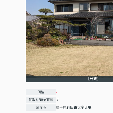
【外観】
-
価格
-/-
間取り/建物面積
埼玉県
行田市
大字犬塚
所在地