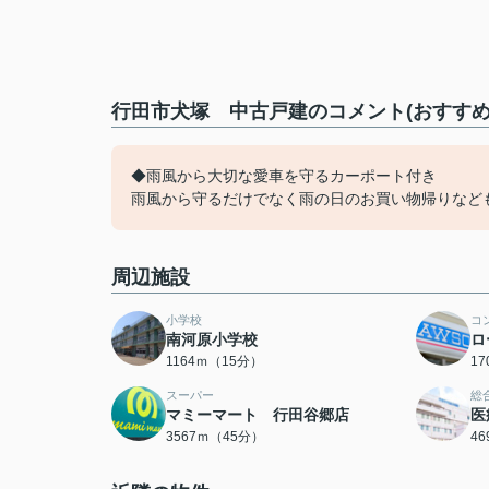
行田市犬塚 中古戸建のコメント(おすすめ
◆雨風から大切な愛車を守るカーポート付き
雨風から守るだけでなく雨の日のお買い物帰りなど
周辺施設
小学校
コ
南河原小学校
ロ
1164ｍ（15分）
1
スーパー
総
マミーマート 行田谷郷店
医
3567ｍ（45分）
4