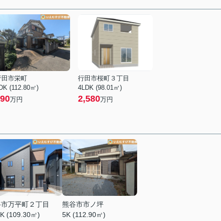
行田市栄町
行田市桜町３丁目
DK (112.80㎡)
4LDK (98.01㎡)
90
2,580
万円
万円
谷市万平町２丁目
熊谷市市ノ坪
K (109.30㎡)
5K (112.90㎡)