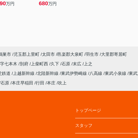
890
680
万円
万円
鴻巣市
児玉郡上里町
太田市
邑楽郡大泉町
羽生市
大里郡寄居町
大字七本木
別府
上柴町西
久下
石原
末広
上之
父鉄道
上越新幹線
北陸新幹線
東武伊勢崎線
八高線
東武小泉線
東武
石原
本庄早稲田
行田
本庄
吹上
トップページ
スタッフ