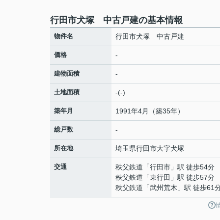
行田市犬塚 中古戸建の基本情報
物件名
行田市犬塚 中古戸建
価格
-
建物面積
-
土地面積
-(-)
築年月
1991年4月（築35年）
総戸数
-
所在地
埼玉県
行田市
大字犬塚
交通
秩父鉄道
「
行田市
」駅 徒歩54分
秩父鉄道
「
東行田
」駅 徒歩57分
秩父鉄道
「
武州荒木
」駅 徒歩61