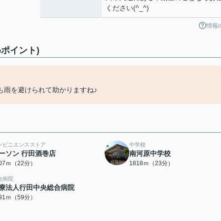
ください(^_^)
情報
ポイント)
も雨を避けられて助かりますね♪
ンビニエンスストア
中学校
ーソン 行田酒巻店
南河原中学校
707ｍ（22分）
1818ｍ（23分）
合病院
療法人行田中央総合病院
691ｍ（59分）