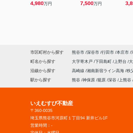
4,980
7,500
3,
万円
万円
市区町村から探す
熊谷市
深谷市
行田市
本庄市
町名から探す
大字寄木戸
下田島町
上野台
沿線から探す
高崎線
湘南新宿ライン高海
秩
駅から探す
熊谷
神保原
籠原
深谷
上熊谷
いえむすび不動産
〒360-0035
埼玉県熊谷市河原町１丁目94 新井ビル1F
営業時間：
-
定休日：
水曜日