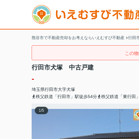
熊谷市で不動産売却をお考えならいえむすび不動産
行田市
この物
行田市犬塚 中古戸建
-
埼玉県
行田市
大字犬塚
秩父鉄道「行田市」駅徒歩54分
秩父鉄道「東行田」
1
/
5