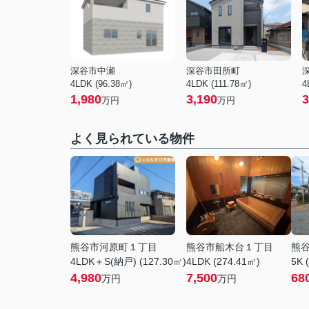
深谷市中瀬
深谷市田所町
4LDK (96.38㎡)
4LDK (111.78㎡)
4
1,980
3,190
3
万円
万円
よく見られている物件
熊谷市河原町１丁目
熊谷市船木台１丁目
熊
4LDK＋S(納戸) (127.30㎡)
4LDK (274.41㎡)
5K 
4,980
7,500
68
万円
万円