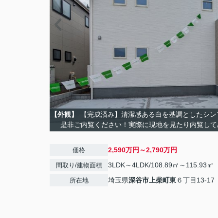
【外観】
【完成済み】清潔感ある白を基調としたシン
是非ご内覧ください！実際に現地を見たり内覧して
2,590万円～2,790万円
価格
3LDK～4LDK/108.89㎡～115.93㎡
間取り/建物面積
埼玉県
深谷市
上柴町東
６丁目13-17
所在地