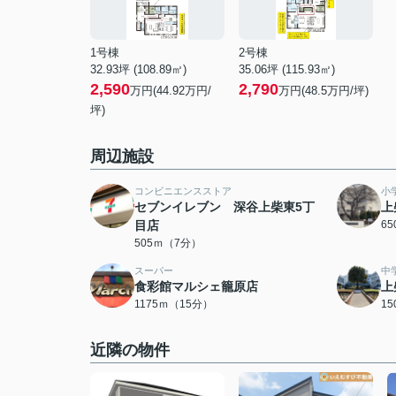
1号棟
2号棟
32.93坪 (108.89㎡)
35.06坪 (115.93㎡)
2,590
2,790
万円(44.92万円/
万円(48.5万円/坪)
坪)
周辺施設
コンビニエンスストア
小
セブンイレブン 深谷上柴東5丁
上
目店
6
505ｍ（7分）
スーパー
中
食彩館マルシェ籠原店
上
1175ｍ（15分）
1
近隣の物件