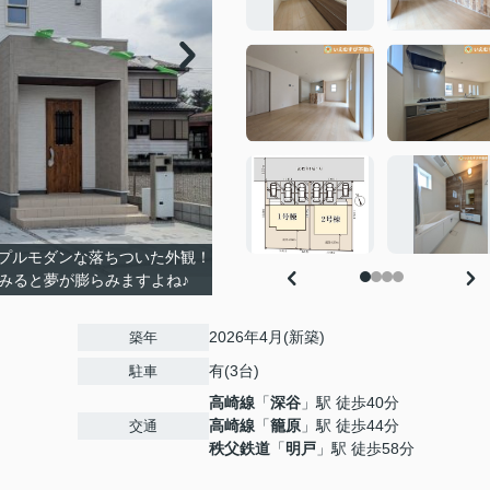
プルモダンな落ちついた外観！
みると夢が膨らみますよね♪
2026年4月(新築)
築年
有(3台)
駐車
高崎線
「
深谷
」駅 徒歩40分
高崎線
「
籠原
」駅 徒歩44分
交通
秩父鉄道
「
明戸
」駅 徒歩58分