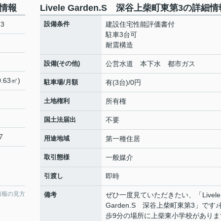
本情報
Livele Garden.S 深谷上柴町東第3の詳細情
3
設備条件
建設住宅性能評価書付
駐車3台可
耐震構造
設備(その他)
公営水道 本下水 都市ガス
.63㎡)
駐車場/月額
有(3台)/0円
土地権利
所有権
国土法届出
不要
7
用途地域
第一種住居
取引態様
一般媒介
引渡し
即時
情報の見方
備考
ぜひ一度見ていただきたい、「Livele
Garden.S 深谷上柴町東第3」です♪
歩9分の場所に上柴東小学校がありま