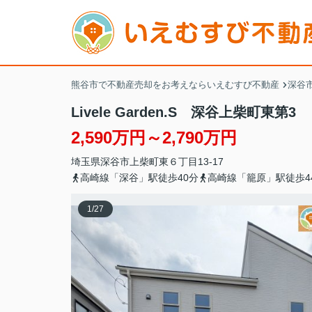
熊谷市で不動産売却をお考えならいえむすび不動産
深谷市
Livele Garden.S 深谷上柴町東第3
2,590万円～2,790万円
埼玉県
深谷市
上柴町東
６丁目13-17
高崎線「深谷」駅徒歩40分
高崎線「籠原」駅徒歩4
1
/
27