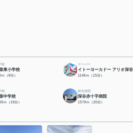
学校
スーパー
柴東小学校
イトーヨーカドー アリオ深
50ｍ（9分）
1146ｍ（15分）
学校
総合病院
柴中学校
深谷赤十字病院
500ｍ（19分）
1579ｍ（20分）