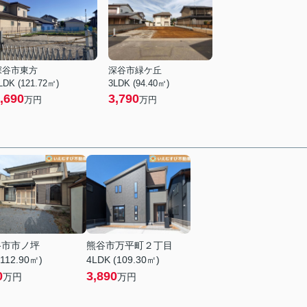
深谷市東方
深谷市緑ケ丘
LDK (121.72㎡)
3LDK (94.40㎡)
,690
3,790
万円
万円
谷市市ノ坪
熊谷市万平町２丁目
(112.90㎡)
4LDK (109.30㎡)
0
3,890
万円
万円