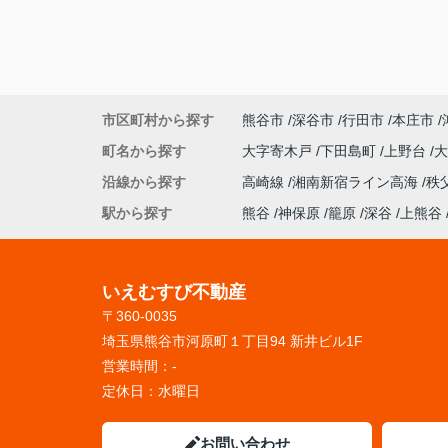
市区町村から探す
熊谷市
深谷市
行田市
本庄市
町名から探す
大字寄木戸
下田島町
上野台
沿線から探す
高崎線
湘南新宿ライン高海
秩
駅から探す
熊谷
神保原
籠原
深谷
上熊谷
いえむすび不動産
〒360-0035
埼玉県熊谷市河原町１丁目94 新井ビル1F
営業時間：
-
定休日：
水曜日
お問い合わせ