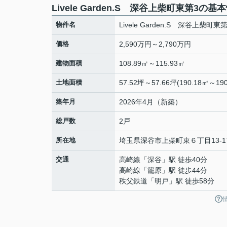
Livele Garden.S 深谷上柴町東第3の基
物件名
Livele Garden.S 深谷上柴町東第
価格
2,590万円～2,790万円
建物面積
108.89㎡～115.93㎡
土地面積
57.52坪～57.66坪(190.18㎡～190
築年月
2026年4月（新築）
総戸数
2戸
所在地
埼玉県
深谷市
上柴町東
６丁目13-1
交通
高崎線
「
深谷
」駅 徒歩40分
高崎線
「
籠原
」駅 徒歩44分
秩父鉄道
「
明戸
」駅 徒歩58分