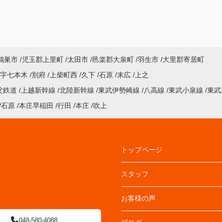
鴻巣市
児玉郡上里町
太田市
邑楽郡大泉町
羽生市
大里郡寄居町
大字七本木
別府
上柴町西
久下
石原
末広
上之
父鉄道
上越新幹線
北陸新幹線
東武伊勢崎線
八高線
東武小泉線
東武
石原
本庄早稲田
行田
本庄
吹上
トップページ
スタッフ
お客様の声
048-580-4088