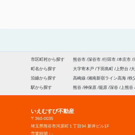
市区町村から探す
熊谷市
深谷市
行田市
本庄市
町名から探す
大字寄木戸
下田島町
上野台
沿線から探す
高崎線
湘南新宿ライン高海
秩
駅から探す
熊谷
神保原
籠原
深谷
上熊谷
いえむすび不動産
〒360-0035
埼玉県熊谷市河原町１丁目94 新井ビル1F
営業時間：
-