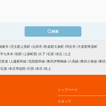
検索
鴻巣市
児玉郡上里町
太田市
邑楽郡大泉町
羽生市
大里郡寄居町
大字七本木
別府
上柴町西
久下
石原
末広
上之
父鉄道
上越新幹線
北陸新幹線
東武伊勢崎線
八高線
東武小泉線
東武
石原
本庄早稲田
行田
本庄
吹上
トップページ
スタッフ