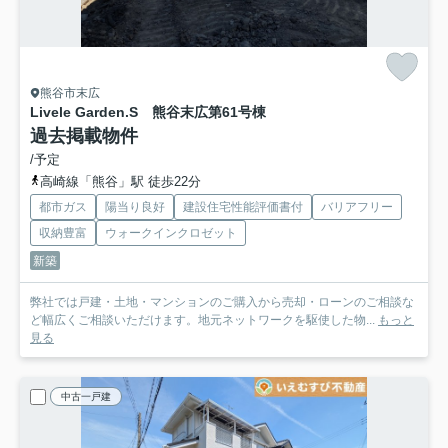
熊谷市末広
Livele Garden.S 熊谷末広第6
1号棟
過去掲載物件
/予定
高崎線「熊谷」駅 徒歩22分
都市ガス
陽当り良好
建設住宅性能評価書付
バリアフリー
収納豊富
ウォークインクロゼット
新築
弊社では戸建・土地・マンションのご購入から売却・ローンのご相談な
ど幅広くご相談いただけます。地元ネットワークを駆使した物...
もっと
見る
中古一戸建