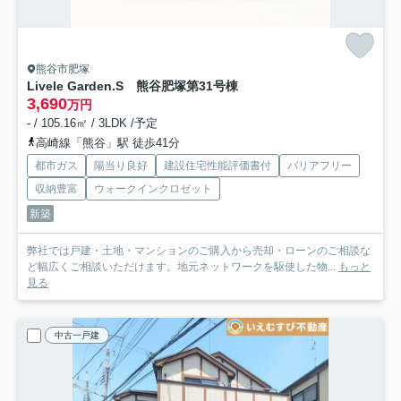
熊谷市肥塚
Livele Garden.S 熊谷肥塚第3
1号棟
3,690
万円
- / 105.16㎡ / 3LDK /予定
高崎線「熊谷」駅 徒歩41分
都市ガス
陽当り良好
建設住宅性能評価書付
バリアフリー
収納豊富
ウォークインクロゼット
新築
弊社では戸建・土地・マンションのご購入から売却・ローンのご相談な
ど幅広くご相談いただけます。地元ネットワークを駆使した物...
もっと
見る
中古一戸建