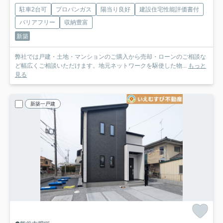
駐車2台可
プロパンガス
陽当り良好
建設住宅性能評価書付
バリアフリー
収納豊富
新築
弊社では戸建・土地・マンションのご購入から売却・ローンのご相談な
ど幅広くご相談いただけます。地元ネットワークを駆使した物...
もっと
見る
新築一戸建