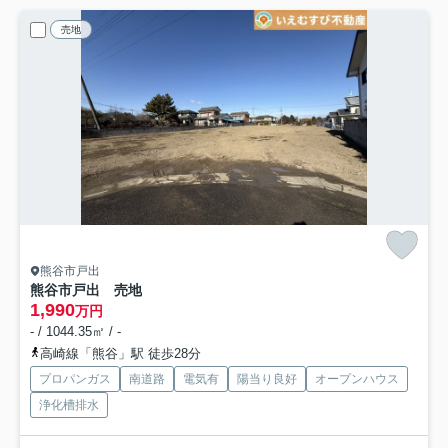
売地
熊谷市戸出
熊谷市戸出 売地
1,990
万円
- / 1044.35㎡ / -
高崎線「熊谷」駅 徒歩28分
プロパンガス
南道路
電気有
陽当り良好
オープンハウス
浄化槽排水