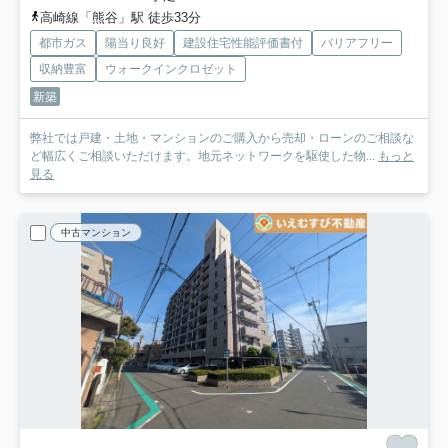
高崎線「熊谷」駅 徒歩33分
都市ガス
陽当り良好
建設住宅性能評価書付
バリアフリー
収納豊富
ウォークインクロゼット
新築
弊社では戸建・土地・マンションのご購入から売却・ローンのご相談な
ど幅広くご相談いただけます。地元ネットワークを駆使した物...
もっと
見る
中古マンション