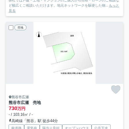
弊社では戸建・土地・マンションのご購入から売却・ローンのご相談な
ど幅広くご相談いただけます。地元ネットワークを駆使した物...
もっと
見る
売地
熊谷市広瀬
熊谷市広瀬 売地
730
万円
- / 103.16㎡ / -
高崎線「熊谷」駅 徒歩44分
南道路
電気有
陽当り良好
オープンハウス
公共下水