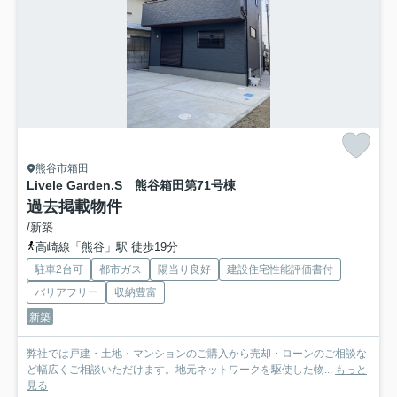
熊谷市箱田
Livele Garden.S 熊谷箱田第7
1号棟
過去掲載物件
/新築
高崎線「熊谷」駅 徒歩19分
駐車2台可
都市ガス
陽当り良好
建設住宅性能評価書付
バリアフリー
収納豊富
新築
弊社では戸建・土地・マンションのご購入から売却・ローンのご相談な
ど幅広くご相談いただけます。地元ネットワークを駆使した物...
もっと
見る