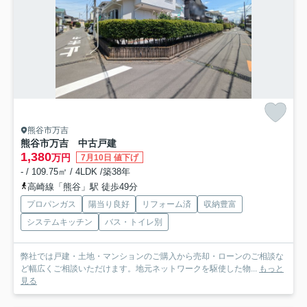
熊谷市万吉
熊谷市万吉 中古戸建
1,380
万円
7月10日 値下げ
- / 109.75㎡ / 4LDK /築38年
高崎線「熊谷」駅 徒歩49分
プロパンガス
陽当り良好
リフォーム済
収納豊富
システムキッチン
バス・トイレ別
弊社では戸建・土地・マンションのご購入から売却・ローンのご相談な
ど幅広くご相談いただけます。地元ネットワークを駆使した物...
もっと
見る