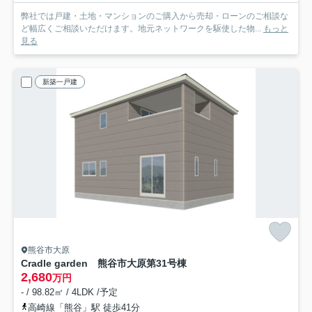
弊社では戸建・土地・マンションのご購入から売却・ローンのご相談な
ど幅広くご相談いただけます。地元ネットワークを駆使した物...
もっと
見る
新築一戸建
熊谷市大原
Cradle garden 熊谷市大原第3
1号棟
2,680
万円
- / 98.82㎡ / 4LDK /予定
高崎線「熊谷」駅 徒歩41分