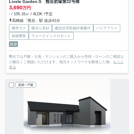
Livele Garden.S 熊谷肥塚第3
2号棟
3,690
万円
- / 105.16㎡ / 4LDK /予定
高崎線「熊谷」駅 徒歩41分
都市ガス
陽当り良好
建設住宅性能評価書付
バリアフリー
収納豊富
ウォークインクロゼット
新築
弊社では戸建・土地・マンションのご購入から売却・ローンのご相談な
ど幅広くご相談いただけます。地元ネットワークを駆使した物...
もっと
見る
新築一戸建