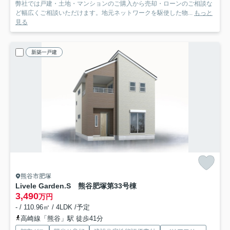
弊社では戸建・土地・マンションのご購入から売却・ローンのご相談な
ど幅広くご相談いただけます。地元ネットワークを駆使した物...
もっと
見る
新築一戸建
熊谷市肥塚
Livele Garden.S 熊谷肥塚第3
3号棟
3,490
万円
- / 110.96㎡ / 4LDK /予定
高崎線「熊谷」駅 徒歩41分