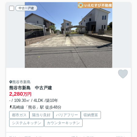
中古一戸建
熊谷市新島
熊谷市新島 中古戸建
2,280
万円
- / 109.30㎡ / 4LDK /築10年
高崎線「熊谷」駅 徒歩48分
都市ガス
陽当り良好
バリアフリー
収納豊富
システムキッチン
カウンターキッチン