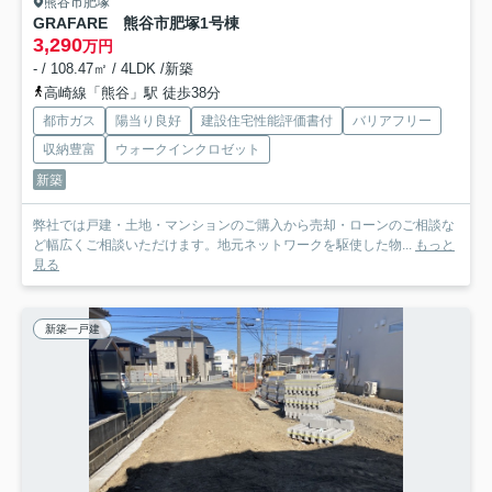
熊谷市肥塚
GRAFARE 熊谷市肥塚
1号棟
3,290
万円
- / 108.47㎡ / 4LDK /新築
高崎線「熊谷」駅 徒歩38分
都市ガス
陽当り良好
建設住宅性能評価書付
バリアフリー
収納豊富
ウォークインクロゼット
新築
弊社では戸建・土地・マンションのご購入から売却・ローンのご相談な
ど幅広くご相談いただけます。地元ネットワークを駆使した物...
もっと
見る
新築一戸建