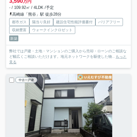
3,590
万円
- / 109.92㎡ / 4LDK /予定
高崎線「熊谷」駅 徒歩28分
都市ガス
陽当り良好
建設住宅性能評価書付
バリアフリー
収納豊富
ウォークインクロゼット
新築
弊社では戸建・土地・マンションのご購入から売却・ローンのご相談な
ど幅広くご相談いただけます。地元ネットワークを駆使した物...
もっと
見る
中古一戸建