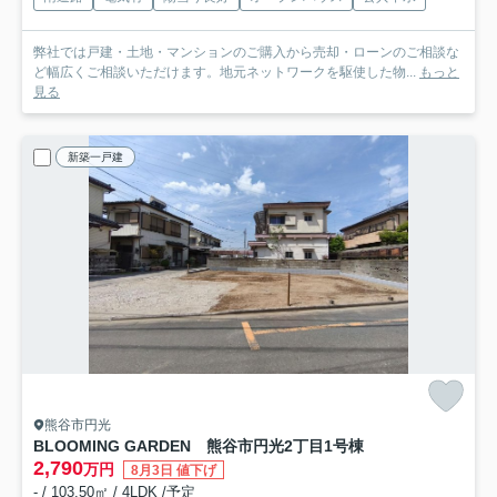
弊社では戸建・土地・マンションのご購入から売却・ローンのご相談な
ど幅広くご相談いただけます。地元ネットワークを駆使した物...
もっと
見る
新築一戸建
熊谷市円光
BLOOMING GARDEN 熊谷市円光2丁目
1号棟
2,790
万円
8月3日 値下げ
- / 103.50㎡ / 4LDK /予定