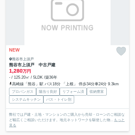
NEW
熊谷市上須戸
熊谷市上須戸 中古戸建
1,280
万円
- / 125.20㎡ / 5LDK /築36年
高崎線「熊谷」駅 バス18分 「上根」 停歩34分車24分 9.3km
プロパンガス
陽当り良好
リフォーム済
収納豊富
システムキッチン
バス・トイレ別
弊社では戸建・土地・マンションのご購入から売却・ローンのご相談な
ど幅広くご相談いただけます。地元ネットワークを駆使した物...
もっと
見る