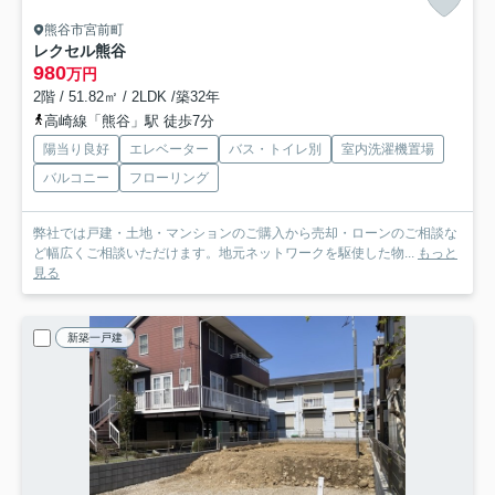
熊谷市宮前町
レクセル熊谷
980
万円
2階 / 51.82㎡ / 2LDK /築32年
高崎線「熊谷」駅 徒歩7分
陽当り良好
エレベーター
バス・トイレ別
室内洗濯機置場
バルコニー
フローリング
弊社では戸建・土地・マンションのご購入から売却・ローンのご相談な
ど幅広くご相談いただけます。地元ネットワークを駆使した物...
もっと
見る
新築一戸建