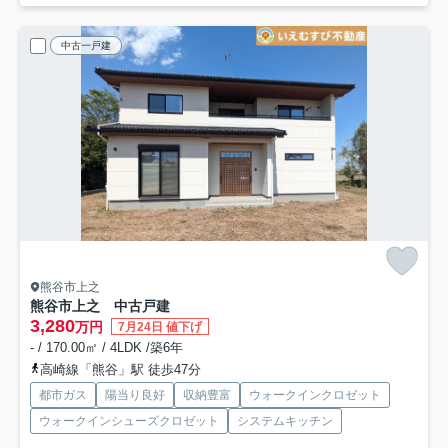
中古一戸建
熊谷市上之
熊谷市上之 中古戸建
3,280
万円
7月24日 値下げ
- / 170.00㎡ / 4LDK /築6年
高崎線「熊谷」駅 徒歩47分
都市ガス
陽当り良好
収納豊富
ウォークインクロゼット
ウォークインシューズクロゼット
システムキッチン