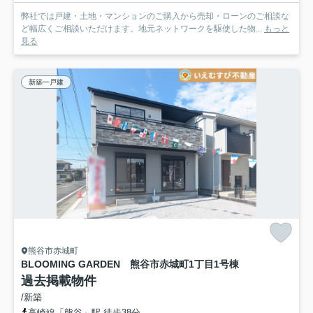
弊社では戸建・土地・マンションのご購入から売却・ローンのご相談な
ど幅広くご相談いただけます。地元ネットワークを駆使した物...
もっと
見る
新築一戸建
熊谷市赤城町
BLOOMING GARDEN 熊谷市赤城町1丁目
1号棟
過去掲載物件
/新築
高崎線「熊谷」駅 徒歩38分