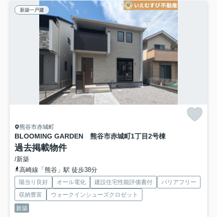
新築一戸建
熊谷市赤城町
BLOOMING GARDEN 熊谷市赤城町1丁目
2号棟
過去掲載物件
/新築
高崎線「熊谷」駅 徒歩38分
陽当り良好
オール電化
建設住宅性能評価書付
バリアフリー
収納豊富
ウォークインシューズクロゼット
新築