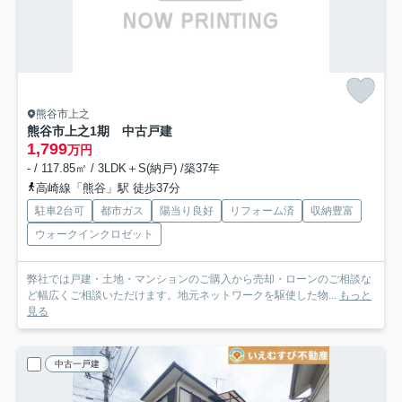
熊谷市上之
熊谷市上之1期 中古戸建
1,799
万円
- / 117.85㎡ / 3LDK＋S(納戸) /築37年
高崎線「熊谷」駅 徒歩37分
駐車2台可
都市ガス
陽当り良好
リフォーム済
収納豊富
ウォークインクロゼット
弊社では戸建・土地・マンションのご購入から売却・ローンのご相談な
ど幅広くご相談いただけます。地元ネットワークを駆使した物...
もっと
見る
中古一戸建