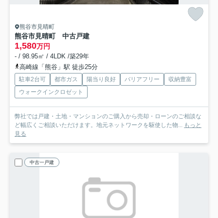
熊谷市見晴町
熊谷市見晴町 中古戸建
1,580
万円
- / 98.95㎡ / 4LDK /築29年
高崎線「熊谷」駅 徒歩25分
駐車2台可
都市ガス
陽当り良好
バリアフリー
収納豊富
ウォークインクロゼット
弊社では戸建・土地・マンションのご購入から売却・ローンのご相談な
ど幅広くご相談いただけます。地元ネットワークを駆使した物...
もっと
見る
中古一戸建