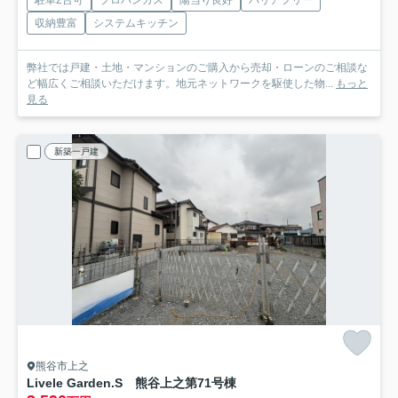
駐車2台可
プロパンガス
陽当り良好
バリアフリー
収納豊富
システムキッチン
弊社では戸建・土地・マンションのご購入から売却・ローンのご相談な
ど幅広くご相談いただけます。地元ネットワークを駆使した物...
もっと
見る
新築一戸建
熊谷市上之
Livele Garden.S 熊谷上之第7
1号棟