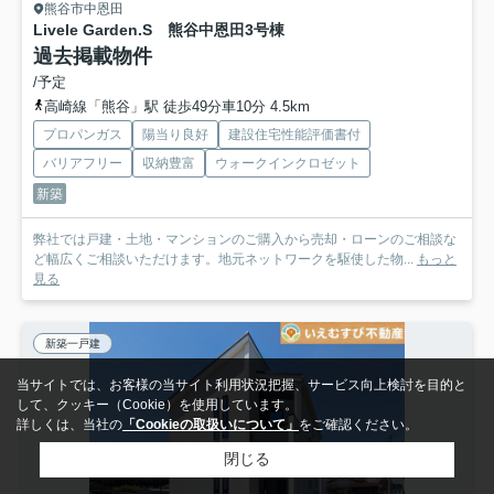
熊谷市中恩田
Livele Garden.S 熊谷中恩田
3号棟
過去掲載物件
/予定
高崎線「熊谷」駅 徒歩49分車10分 4.5km
プロパンガス
陽当り良好
建設住宅性能評価書付
バリアフリー
収納豊富
ウォークインクロゼット
新築
弊社では戸建・土地・マンションのご購入から売却・ローンのご相談な
ど幅広くご相談いただけます。地元ネットワークを駆使した物...
もっと
見る
新築一戸建
当サイトでは、お客様の当サイト利用状況把握、サービス向上検討を目的と
して、クッキー（Cookie）を使用しています。
詳しくは、当社の
「Cookieの取扱いについて」
をご確認ください。
閉じる