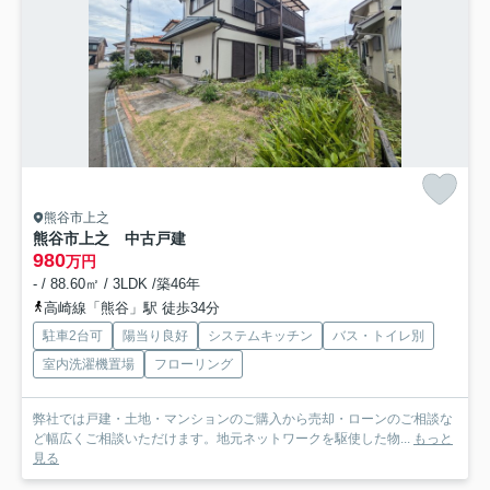
熊谷市上之
熊谷市上之 中古戸建
980
万円
- / 88.60㎡ / 3LDK /築46年
高崎線「熊谷」駅 徒歩34分
駐車2台可
陽当り良好
システムキッチン
バス・トイレ別
室内洗濯機置場
フローリング
弊社では戸建・土地・マンションのご購入から売却・ローンのご相談な
ど幅広くご相談いただけます。地元ネットワークを駆使した物...
もっと
見る