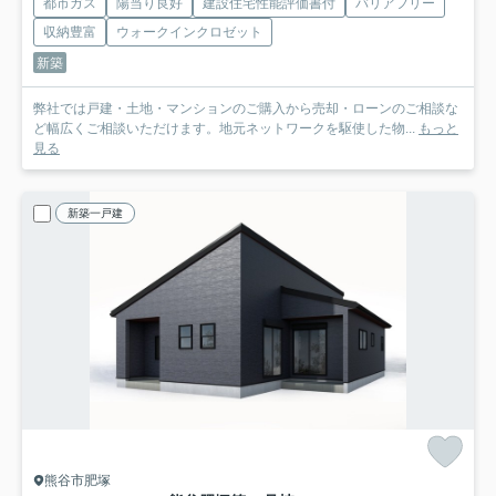
都市ガス
陽当り良好
建設住宅性能評価書付
バリアフリー
収納豊富
ウォークインクロゼット
新築
弊社では戸建・土地・マンションのご購入から売却・ローンのご相談な
ど幅広くご相談いただけます。地元ネットワークを駆使した物...
もっと
見る
新築一戸建
熊谷市肥塚