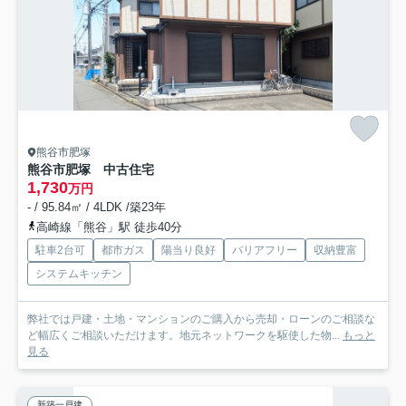
熊谷市肥塚
熊谷市肥塚 中古住宅
1,730
万円
- / 95.84㎡ / 4LDK /築23年
高崎線「熊谷」駅 徒歩40分
駐車2台可
都市ガス
陽当り良好
バリアフリー
収納豊富
システムキッチン
弊社では戸建・土地・マンションのご購入から売却・ローンのご相談な
ど幅広くご相談いただけます。地元ネットワークを駆使した物...
もっと
見る
新築一戸建