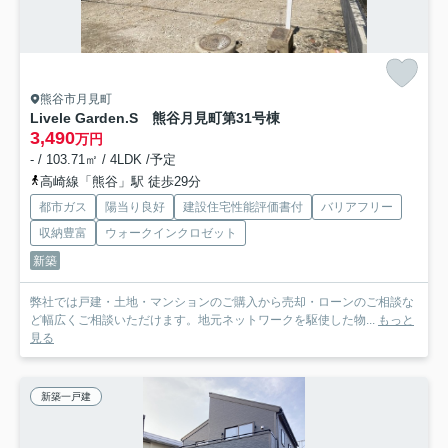
熊谷市月見町
Livele Garden.S 熊谷月見町第3
1号棟
3,490
万円
- / 103.71㎡ / 4LDK /予定
高崎線「熊谷」駅 徒歩29分
都市ガス
陽当り良好
建設住宅性能評価書付
バリアフリー
収納豊富
ウォークインクロゼット
新築
弊社では戸建・土地・マンションのご購入から売却・ローンのご相談な
ど幅広くご相談いただけます。地元ネットワークを駆使した物...
もっと
見る
新築一戸建