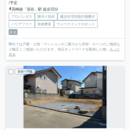
/予定
高崎線「深谷」駅 徒歩32分
プロパンガス
陽当り良好
建設住宅性能評価書付
バリアフリー
収納豊富
ウォークインクロゼット
新築
弊社では戸建・土地・マンションのご購入から売却・ローンのご相談な
ど幅広くご相談いただけます。地元ネットワークを駆使した物...
もっと
見る
新築一戸建