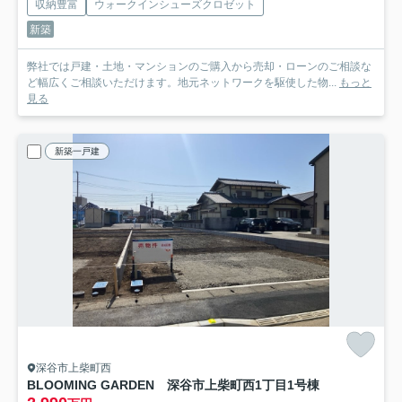
収納豊富
ウォークインシューズクロゼット
新築
弊社では戸建・土地・マンションのご購入から売却・ローンのご相談な
ど幅広くご相談いただけます。地元ネットワークを駆使した物...
もっと
見る
新築一戸建
深谷市上柴町西
BLOOMING GARDEN 深谷市上柴町西1丁目
1号棟