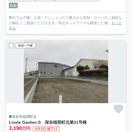
新築
弊社では戸建・土地・マンションのご購入から売却・ローンのご相談な
ど幅広くご相談いただけます。地元ネットワークを駆使した物...
もっと
見る
新築一戸建
深谷市稲荷町北
Livele Garden.S 深谷稲荷町北第3
1号棟
3,190
万円
8月3日 値下げ