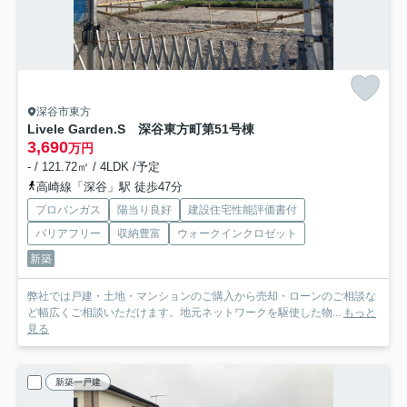
深谷市東方
Livele Garden.S 深谷東方町第5
1号棟
3,690
万円
- / 121.72㎡ / 4LDK /予定
高崎線「深谷」駅 徒歩47分
プロパンガス
陽当り良好
建設住宅性能評価書付
バリアフリー
収納豊富
ウォークインクロゼット
新築
弊社では戸建・土地・マンションのご購入から売却・ローンのご相談な
ど幅広くご相談いただけます。地元ネットワークを駆使した物...
もっと
見る
新築一戸建