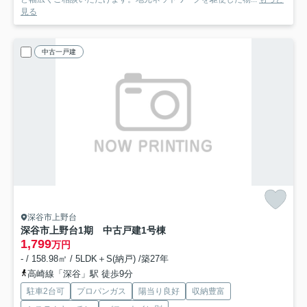
見る
中古一戸建
深谷市上野台
深谷市上野台1期 中古戸建
1号棟
1,799
万円
- / 158.98㎡ / 5LDK＋S(納戸) /築27年
高崎線「深谷」駅 徒歩9分
駐車2台可
プロパンガス
陽当り良好
収納豊富