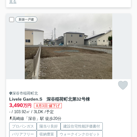
見る
新築一戸建
深谷市稲荷町北
Livele Garden.S 深谷稲荷町北第3
2号棟
3,490
万円
8月3日 値下げ
- / 103.92㎡ / 3LDK /予定
高崎線「深谷」駅 徒歩20分
プロパンガス
陽当り良好
建設住宅性能評価書付
バリアフリー
収納豊富
ウォークインクロゼット