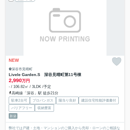
NEW
深谷市見晴町
Livele Garden.S 深谷見晴町第1
1号棟
2,990
万円
- / 106.82㎡ / 3LDK /予定
高崎線「深谷」駅 徒歩21分
駐車2台可
プロパンガス
陽当り良好
建設住宅性能評価書付
バリアフリー
収納豊富
新築
弊社では戸建・土地・マンションのご購入から売却・ローンのご相談な