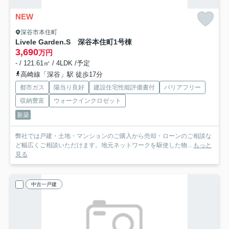
NEW
深谷市本住町
Livele Garden.S 深谷本住町
1号棟
3,690
万円
- / 121.61㎡ / 4LDK /予定
高崎線「深谷」駅 徒歩17分
都市ガス
陽当り良好
建設住宅性能評価書付
バリアフリー
収納豊富
ウォークインクロゼット
新築
弊社では戸建・土地・マンションのご購入から売却・ローンのご相談な
ど幅広くご相談いただけます。地元ネットワークを駆使した物...
もっと
見る
中古一戸建