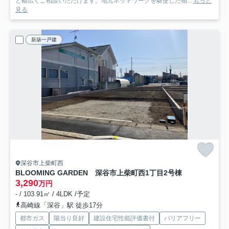
ど幅広くご相談いただけます。地元ネットワークを駆使した物...
もっと
見る
新築一戸建
深谷市上柴町西
BLOOMING GARDEN 深谷市上柴町西1丁目
2号棟
3,290
万円
- / 103.91㎡ / 4LDK /予定
高崎線「深谷」駅 徒歩17分
都市ガス
陽当り良好
建設住宅性能評価書付
バリアフリー