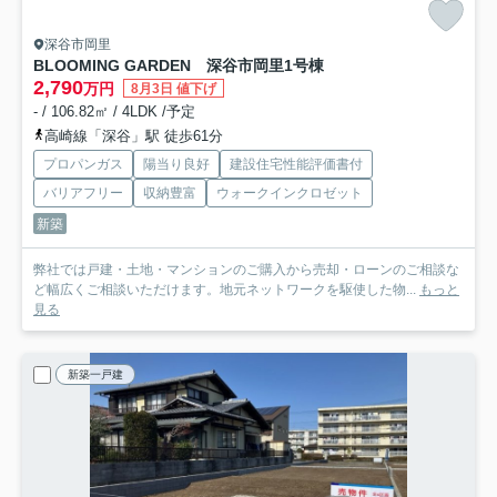
深谷市岡里
BLOOMING GARDEN 深谷市岡里
1号棟
2,790
万円
8月3日 値下げ
- / 106.82㎡ / 4LDK /予定
高崎線「深谷」駅 徒歩61分
プロパンガス
陽当り良好
建設住宅性能評価書付
バリアフリー
収納豊富
ウォークインクロゼット
新築
弊社では戸建・土地・マンションのご購入から売却・ローンのご相談な
ど幅広くご相談いただけます。地元ネットワークを駆使した物...
もっと
見る
新築一戸建