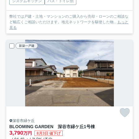
システムキッチン
バス・トイレ別
弊社では戸建・土地・マンションのご購入から売却・ローンのご相談な
ど幅広くご相談いただけます。地元ネットワークを駆使した物...
もっと
見る
新築一戸建
深谷市緑ケ丘
BLOOMING GARDEN 深谷市緑ケ丘
1号棟
3,790
万円
8月3日 値下げ