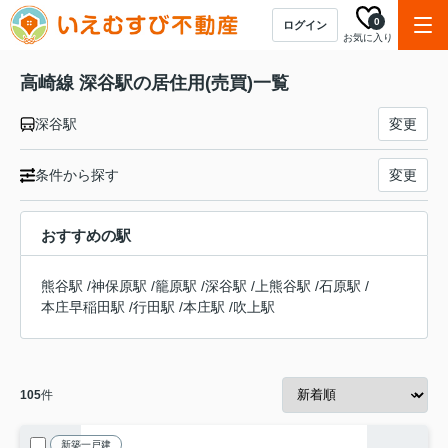
0
ログイン
お気に入り
高崎線 深谷駅の居住用(売買)一覧
深谷駅
変更
条件から探す
変更
おすすめの駅
熊谷駅
/
神保原駅
/
籠原駅
/
深谷駅
/
上熊谷駅
/
石原駅
/
本庄早稲田駅
/
行田駅
/
本庄駅
/
吹上駅
105
件
新築一戸建