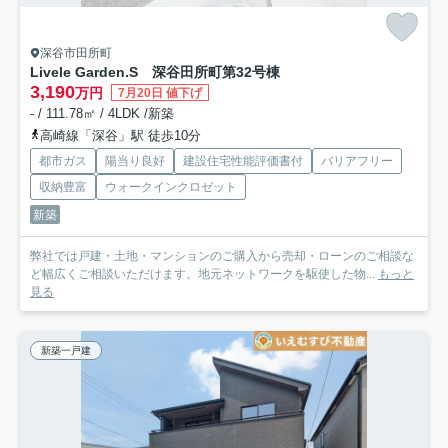
深谷市田所町
Livele Garden.S 深谷田所町第3
2号棟
3,190
万円
7月20日 値下げ
- / 111.78㎡ / 4LDK /新築
高崎線「深谷」駅 徒歩10分
都市ガス
陽当り良好
建設住宅性能評価書付
バリアフリー
収納豊富
ウォークインクロゼット
新築
弊社では戸建・土地・マンションのご購入から売却・ローンのご相談な
ど幅広くご相談いただけます。地元ネットワークを駆使した物...
もっと
見る
新築一戸建