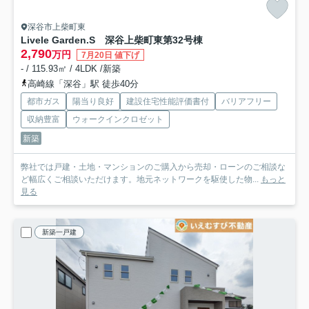
深谷市上柴町東
Livele Garden.S 深谷上柴町東第3
2号棟
2,790
万円
7月20日 値下げ
- / 115.93㎡ / 4LDK /新築
高崎線「深谷」駅 徒歩40分
都市ガス
陽当り良好
建設住宅性能評価書付
バリアフリー
収納豊富
ウォークインクロゼット
新築
弊社では戸建・土地・マンションのご購入から売却・ローンのご相談な
ど幅広くご相談いただけます。地元ネットワークを駆使した物...
もっと
見る
新築一戸建