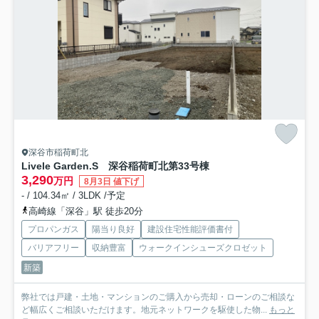
深谷市稲荷町北
Livele Garden.S 深谷稲荷町北第3
3号棟
3,290
万円
8月3日 値下げ
- / 104.34㎡ / 3LDK /予定
高崎線「深谷」駅 徒歩20分
プロパンガス
陽当り良好
建設住宅性能評価書付
バリアフリー
収納豊富
ウォークインシューズクロゼット
新築
弊社では戸建・土地・マンションのご購入から売却・ローンのご相談な
ど幅広くご相談いただけます。地元ネットワークを駆使した物...
もっと