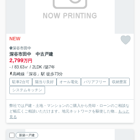
NEW
深谷市田中
深谷市田中 中古戸建
2,799
万円
- / 83.63㎡ / 2LDK /築7年
高崎線「深谷」駅 徒歩73分
駐車2台可
陽当り良好
オール電化
バリアフリー
収納豊富
システムキッチン
弊社では戸建・土地・マンションのご購入から売却・ローンのご相談な
ど幅広くご相談いただけます。地元ネットワークを駆使した物...
もっと
見る
新築一戸建