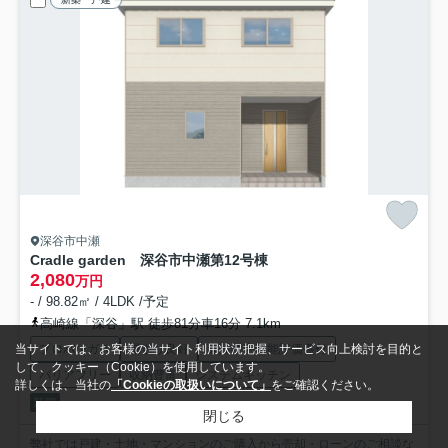
深谷市中瀬
Cradle garden 深谷市中瀬第1
2号棟
2,080
万円
- / 98.82㎡ / 4LDK /予定
高崎線「深谷」駅 徒歩81分車16分 7.1km
プロパンガス
陽当り良好
建設住宅性能評価書付
当サイトでは、お客様の当サイト利用状況把握、サービス向上検討を目的と
して、クッキー（Cookie）を使用しています。
バリアフリー
収納豊富
システムキッチン
詳しくは、当社の
「Cookieの取扱いについて」
をご確認ください。
新築
閉じる
弊社では戸建・土地・マンションのご購入から売却・ローンのご相談な