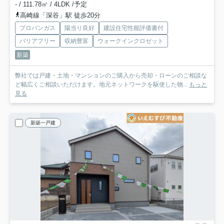
- / 111.78㎡ / 4LDK /予定
高崎線「深谷」駅 徒歩20分
プロパンガス
陽当り良好
建設住宅性能評価書付
バリアフリー
収納豊富
ウォークインクロゼット
新築
弊社では戸建・土地・マンションのご購入から売却・ローンのご相談な
ど幅広くご相談いただけます。地元ネットワークを駆使した物...
もっと
見る
新築一戸建