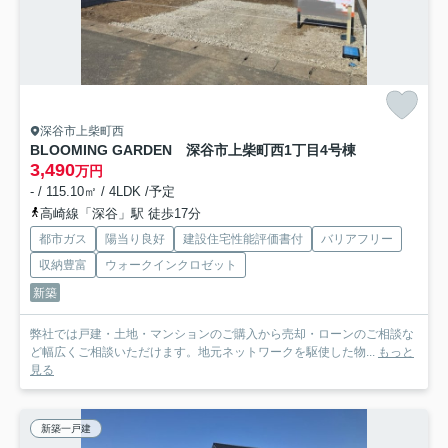
深谷市上柴町西
BLOOMING GARDEN 深谷市上柴町西1丁目
4号棟
3,490
万円
- / 115.10㎡ / 4LDK /予定
高崎線「深谷」駅 徒歩17分
都市ガス
陽当り良好
建設住宅性能評価書付
バリアフリー
収納豊富
ウォークインクロゼット
新築
弊社では戸建・土地・マンションのご購入から売却・ローンのご相談な
ど幅広くご相談いただけます。地元ネットワークを駆使した物...
もっと
見る
新築一戸建