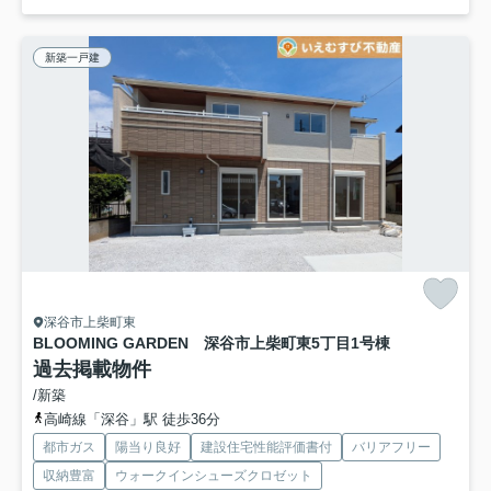
新築一戸建
深谷市上柴町東
BLOOMING GARDEN 深谷市上柴町東5丁目
1号棟
過去掲載物件
/新築
高崎線「深谷」駅 徒歩36分
都市ガス
陽当り良好
建設住宅性能評価書付
バリアフリー
収納豊富
ウォークインシューズクロゼット