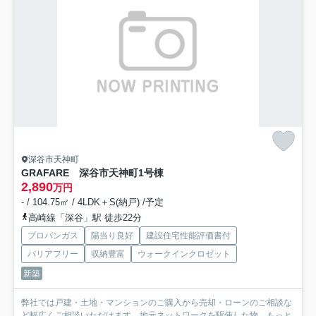
深谷市天神町
GRAFARE 深谷市天神町
1号棟
2,890
万円
- / 104.75㎡ / 4LDK＋S(納戸) /予定
高崎線「深谷」駅 徒歩22分
プロパンガス
陽当り良好
建設住宅性能評価書付
バリアフリー
収納豊富
ウォークインクロゼット
新築
弊社では戸建・土地・マンションのご購入から売却・ローンのご相談な
ど幅広くご相談いただけます。地元ネットワークを駆使した物...
もっと