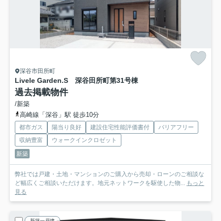
深谷市田所町
Livele Garden.S 深谷田所町第3
1号棟
過去掲載物件
/新築
高崎線「深谷」駅 徒歩10分
都市ガス
陽当り良好
建設住宅性能評価書付
バリアフリー
収納豊富
ウォークインクロゼット
新築
弊社では戸建・土地・マンションのご購入から売却・ローンのご相談な
ど幅広くご相談いただけます。地元ネットワークを駆使した物...
もっと
見る
新築一戸建