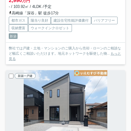
2,990
万円
- / 103.92㎡ / 4LDK /予定
高崎線「深谷」駅 徒歩17分
都市ガス
陽当り良好
建設住宅性能評価書付
バリアフリー
収納豊富
ウォークインクロゼット
新築
弊社では戸建・土地・マンションのご購入から売却・ローンのご相談な
ど幅広くご相談いただけます。地元ネットワークを駆使した物...
もっと
見る
新築一戸建