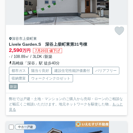
深谷市上柴町東
Livele Garden.S 深谷上柴町東第3
1号棟
2,590
万円
7月20日 値下げ
- / 108.89㎡ / 3LDK /新築
高崎線「深谷」駅 徒歩40分
都市ガス
陽当り良好
建設住宅性能評価書付
バリアフリー
収納豊富
ウォークインクロゼット
新築
弊社では戸建・土地・マンションのご購入から売却・ローンのご相談な
ど幅広くご相談いただけます。地元ネットワークを駆使した物...
もっと
見る
中古一戸建