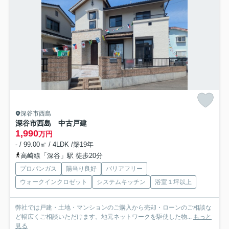
深谷市西島
深谷市西島 中古戸建
1,990
万円
- / 99.00㎡ / 4LDK /築19年
高崎線「深谷」駅 徒歩20分
プロパンガス
陽当り良好
バリアフリー
ウォークインクロゼット
システムキッチン
浴室１坪以上
弊社では戸建・土地・マンションのご購入から売却・ローンのご相談な
ど幅広くご相談いただけます。地元ネットワークを駆使した物...
もっと
見る