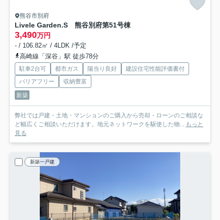
熊谷市別府
Livele Garden.S 熊谷別府第5
1号棟
3,490
万円
- / 106.82㎡ / 4LDK /予定
高崎線「深谷」駅 徒歩78分
駐車2台可
都市ガス
陽当り良好
建設住宅性能評価書付
バリアフリー
収納豊富
新築
弊社では戸建・土地・マンションのご購入から売却・ローンのご相談な
ど幅広くご相談いただけます。地元ネットワークを駆使した物...
もっと
見る
新築一戸建