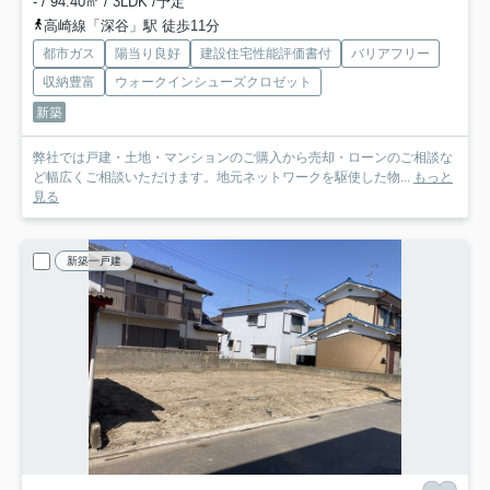
- / 94.40㎡ / 3LDK /予定
高崎線「深谷」駅 徒歩11分
都市ガス
陽当り良好
建設住宅性能評価書付
バリアフリー
収納豊富
ウォークインシューズクロゼット
新築
弊社では戸建・土地・マンションのご購入から売却・ローンのご相談な
ど幅広くご相談いただけます。地元ネットワークを駆使した物...
もっと
見る
新築一戸建