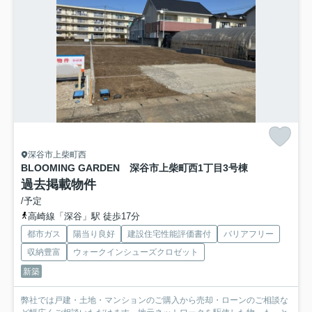
深谷市上柴町西
BLOOMING GARDEN 深谷市上柴町西1丁目
3号棟
過去掲載物件
/予定
高崎線「深谷」駅 徒歩17分
都市ガス
陽当り良好
建設住宅性能評価書付
バリアフリー
収納豊富
ウォークインシューズクロゼット
新築
弊社では戸建・土地・マンションのご購入から売却・ローンのご相談な