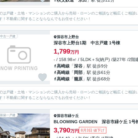
秩父鉄道
「
永田
」駅 徒歩22分
では戸建・土地・マンションのご購入から売却・ローンのご相談など幅広くご相談
す！不動産に関することならなんでもお任せください！
中古一戸建
深谷市
上野台
深谷市上野台1期 中古戸建 1号棟
1,799
万円
- / 158.98㎡ / 5LDK＋S(納戸) /築27年 /2階
高崎線
「
深谷
」駅 徒歩9分
高崎線
「
岡部
」駅 徒歩61分
高崎線
「
籠原
」駅 徒歩68分
では戸建・土地・マンションのご購入から売却・ローンのご相談など幅広くご相談
す！不動産に関することならなんでもお任せください！
新築一戸建
深谷市
緑ケ丘
BLOOMING GARDEN 深谷市緑ケ丘 1号
3,790
8月3日 値下げ
万円