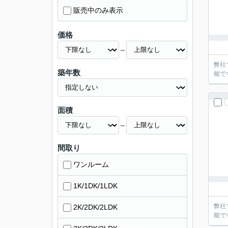
販売中のみ表示
価格
～
弊社
築年数
能で
面積
～
間取り
ワンルーム
1K/1DK/1LDK
弊社
2K/2DK/2LDK
能で