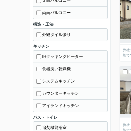
３面バルコニー
両面バルコニー
構造・工法
外観タイル張り
キッチン
弊社
能で
IHクッキングヒーター
食器洗い乾燥機
システムキッチン
カウンターキッチン
アイランドキッチン
バス・トイレ
弊社
追焚機能浴室
能で