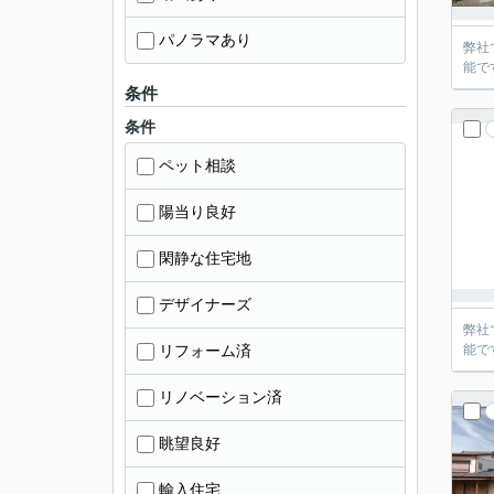
パノラマあり
弊社
能で
条件
条件
ペット相談
陽当り良好
閑静な住宅地
デザイナーズ
弊社
リフォーム済
能で
リノベーション済
眺望良好
輸入住宅