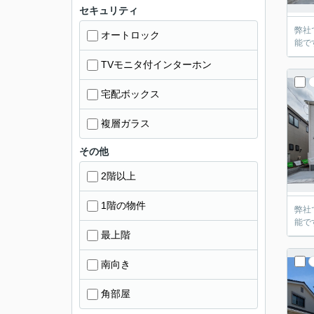
セキュリティ
弊社
オートロック
能で
TVモニタ付インターホン
宅配ボックス
複層ガラス
その他
2階以上
1階の物件
弊社
能で
最上階
南向き
角部屋