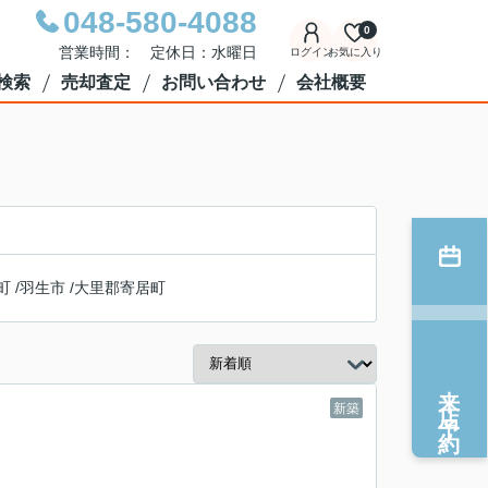
048-580-4088
0
営業時間： 定休日：水曜日
ログイン
お気に入り
検索
売却査定
お問い合わせ
会社概要
町
/
羽生市
/
大里郡寄居町
来店予約
新築