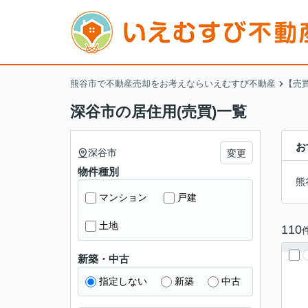
熊谷市で不動産売却をお考えならいえむすび不動産
【売
深谷市の居住用(売買)一覧
お
深谷市
変更
物件種別
熊
マンション
戸建
土地
110
新築・中古
指定しない
新築
中古