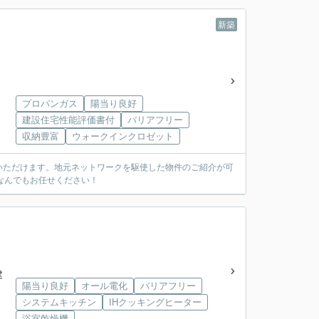
新築
プロパンガス
陽当り良好
建設住宅性能評価書付
バリアフリー
収納豊富
ウォークインクロゼット
いただけます。地元ネットワークを駆使した物件のご紹介が可
なんでもお任せください！
建
陽当り良好
オール電化
バリアフリー
システムキッチン
IHクッキングヒーター
浴室乾燥機