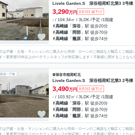
Livele Garden.S 深谷稲荷町北第3 3号棟
3,290
8月3日 値下げ
万円
- / 104.34㎡ / 3LDK /予定 /1階建
高崎線
「
深谷
」駅 徒歩20分
高崎線
「
岡部
」駅 徒歩70分
高崎線
「
籠原
」駅 徒歩74分
では戸建・土地・マンションのご購入から売却・ローンのご相談など幅広くご相談
す！業界歴15年以上のベテランスタッフが対応致します！不動産に関することなら
新築一戸建
深谷市
稲荷町北
Livele Garden.S 深谷稲荷町北第3 2号棟
3,490
8月3日 値下げ
万円
- / 103.92㎡ / 3LDK /予定 /1階建
高崎線
「
深谷
」駅 徒歩20分
高崎線
「
岡部
」駅 徒歩70分
高崎線
「
籠原
」駅 徒歩74分
では戸建・土地・マンションのご購入から売却・ローンのご相談など幅広くご相談
す！業界歴15年以上のベテランスタッフが対応致します！不動産に関することなら