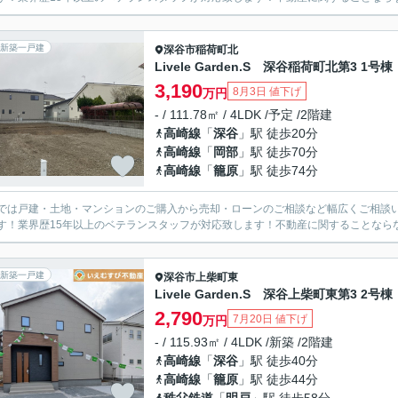
新築一戸建
深谷市
稲荷町北
Livele Garden.S 深谷稲荷町北第3 1号棟
3,190
8月3日 値下げ
万円
- / 111.78㎡ / 4LDK /予定 /2階建
高崎線
「
深谷
」駅 徒歩20分
高崎線
「
岡部
」駅 徒歩70分
高崎線
「
籠原
」駅 徒歩74分
では戸建・土地・マンションのご購入から売却・ローンのご相談など幅広くご相談
す！業界歴15年以上のベテランスタッフが対応致します！不動産に関することなら
新築一戸建
深谷市
上柴町東
Livele Garden.S 深谷上柴町東第3 2号棟
2,790
7月20日 値下げ
万円
- / 115.93㎡ / 4LDK /新築 /2階建
高崎線
「
深谷
」駅 徒歩40分
高崎線
「
籠原
」駅 徒歩44分