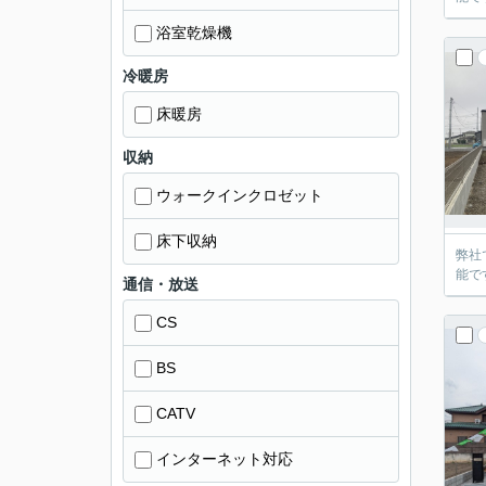
浴室乾燥機
冷暖房
床暖房
収納
ウォークインクロゼット
床下収納
弊社
能で
通信・放送
CS
BS
CATV
インターネット対応