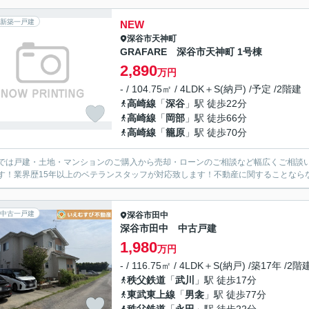
新築一戸建
NEW
深谷市
天神町
GRAFARE 深谷市天神町 1号棟
2,890
万円
- / 104.75㎡ / 4LDK＋S(納戸) /予定 /2階建
高崎線
「
深谷
」駅 徒歩22分
高崎線
「
岡部
」駅 徒歩66分
高崎線
「
籠原
」駅 徒歩70分
では戸建・土地・マンションのご購入から売却・ローンのご相談など幅広くご相談
す！業界歴15年以上のベテランスタッフが対応致します！不動産に関することなら
中古一戸建
深谷市
田中
深谷市田中 中古戸建
1,980
万円
- / 116.75㎡ / 4LDK＋S(納戸) /築17年 /2階
秩父鉄道
「
武川
」駅 徒歩17分
東武東上線
「
男衾
」駅 徒歩77分