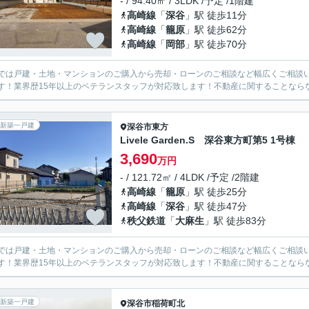
- / 94.40㎡ / 3LDK /予定 /1階建
高崎線
「
深谷
」駅 徒歩11分
高崎線
「
籠原
」駅 徒歩62分
高崎線
「
岡部
」駅 徒歩70分
では戸建・土地・マンションのご購入から売却・ローンのご相談など幅広くご相談
す！業界歴15年以上のベテランスタッフが対応致します！不動産に関することなら
新築一戸建
深谷市
東方
Livele Garden.S 深谷東方町第5 1号棟
3,690
万円
- / 121.72㎡ / 4LDK /予定 /2階建
高崎線
「
籠原
」駅 徒歩25分
高崎線
「
深谷
」駅 徒歩47分
秩父鉄道
「
大麻生
」駅 徒歩83分
では戸建・土地・マンションのご購入から売却・ローンのご相談など幅広くご相談
す！業界歴15年以上のベテランスタッフが対応致します！不動産に関することなら
新築一戸建
深谷市
稲荷町北