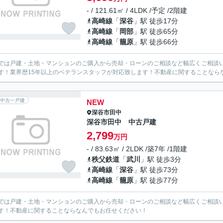
- / 121.61㎡ / 4LDK /予定 /2階建
高崎線
「
深谷
」駅 徒歩17分
高崎線
「
岡部
」駅 徒歩65分
高崎線
「
籠原
」駅 徒歩66分
では戸建・土地・マンションのご購入から売却・ローンのご相談など幅広くご相談
す！業界歴15年以上のベテランスタッフが対応致します！不動産に関することなら
中古一戸建
NEW
深谷市
田中
深谷市田中 中古戸建
2,799
万円
- / 83.63㎡ / 2LDK /築7年 /1階建
秩父鉄道
「
武川
」駅 徒歩3分
高崎線
「
深谷
」駅 徒歩73分
高崎線
「
籠原
」駅 徒歩77分
では戸建・土地・マンションのご購入から売却・ローンのご相談など幅広くご相談
す！不動産に関することならなんでもお任せください！