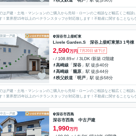
秩父鉄道
「
明戸
」駅 徒歩58分
では戸建・土地・マンションのご購入から売却・ローンのご相談など幅広くご相談
す！業界歴15年以上のベテランスタッフが対応致します！不動産に関することなら
新築一戸建
深谷市
上柴町東
Livele Garden.S 深谷上柴町東第3 1号棟
2,590
7月20日 値下げ
万円
- / 108.89㎡ / 3LDK /新築 /2階建
高崎線
「
深谷
」駅 徒歩40分
高崎線
「
籠原
」駅 徒歩44分
秩父鉄道
「
明戸
」駅 徒歩58分
では戸建・土地・マンションのご購入から売却・ローンのご相談など幅広くご相談
す！業界歴15年以上のベテランスタッフが対応致します！不動産に関することなら
中古一戸建
深谷市
西島
深谷市西島 中古戸建
1,990
万円