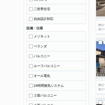
二世帯住宅
自由設計対応
弊社
設備・仕様
能で
メゾネット
ベランダ
バルコニー
ルーフバルコニー
オール電化
弊社
24時間換気システム
能で
２面バルコニー