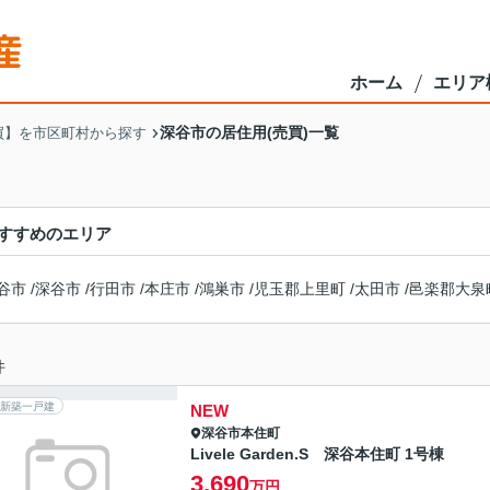
ホーム
エリア
深谷市の居住用(売買)一覧
買】を市区町村から探す
すすめのエリア
谷市
/
深谷市
/
行田市
/
本庄市
/
鴻巣市
/
児玉郡上里町
/
太田市
/
邑楽郡大泉
件
新築一戸建
NEW
深谷市
本住町
Livele Garden.S 深谷本住町 1号棟
3,690
万円