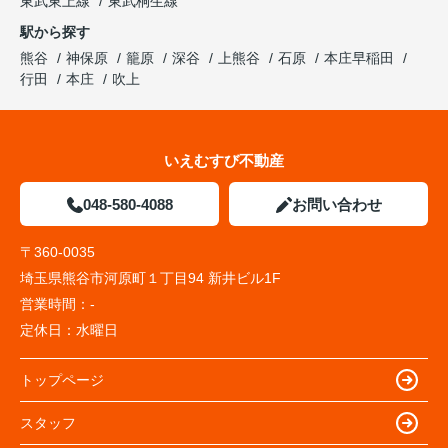
東武東上線
東武桐生線
駅から探す
熊谷
神保原
籠原
深谷
上熊谷
石原
本庄早稲田
行田
本庄
吹上
いえむすび不動産
048-580-4088
お問い合わせ
〒360-0035
埼玉県熊谷市河原町１丁目94 新井ビル1F
営業時間：
-
定休日：
水曜日
トップページ
スタッフ