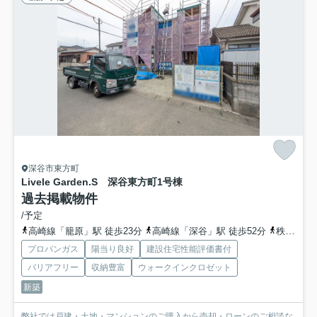
深谷市東方町
Livele Garden.S 深谷東方町
1号棟
過去掲載物件
/予定
高崎線「籠原」駅 徒歩23分
高崎線「深谷」駅 徒歩52分
秩父鉄道「大麻生」駅 徒歩76分
プロパンガス
陽当り良好
建設住宅性能評価書付
バリアフリー
収納豊富
ウォークインクロゼット
新築
弊社では戸建・土地・マンションのご購入から売却・ローンのご相談な