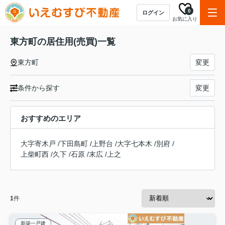
0
ログイン
お気に入り
東方町の居住用(売買)一覧
東方町
変更
条件から探す
変更
おすすめのエリア
大字寄木戸
/
下田島町
/
上野台
/
大字七本木
/
別府
/
上柴町西
/
久下
/
石原
/
末広
/
上之
1
件
新築一戸建