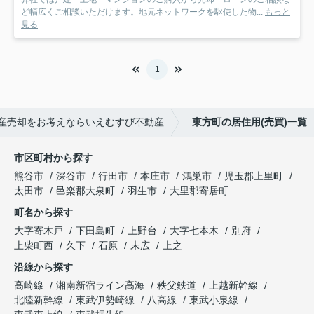
ど幅広くご相談いただけます。地元ネットワークを駆使した物...
もっと
見る
1
産売却をお考えならいえむすび不動産
東方町の居住用(売買)一覧
市区町村から探す
熊谷市
深谷市
行田市
本庄市
鴻巣市
児玉郡上里町
太田市
邑楽郡大泉町
羽生市
大里郡寄居町
町名から探す
大字寄木戸
下田島町
上野台
大字七本木
別府
上柴町西
久下
石原
末広
上之
沿線から探す
高崎線
湘南新宿ライン高海
秩父鉄道
上越新幹線
北陸新幹線
東武伊勢崎線
八高線
東武小泉線