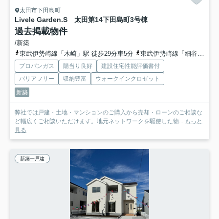
太田市下田島町
Livele Garden.S 太田第14下田島町
3号棟
過去掲載物件
/新築
東武伊勢崎線「木崎」駅 徒歩29分車5分
東武伊勢崎線「細谷」駅 徒歩37分
プロパンガス
陽当り良好
建設住宅性能評価書付
バリアフリー
収納豊富
ウォークインクロゼット
新築
弊社では戸建・土地・マンションのご購入から売却・ローンのご相談な
ど幅広くご相談いただけます。地元ネットワークを駆使した物...
もっと
見る
新築一戸建