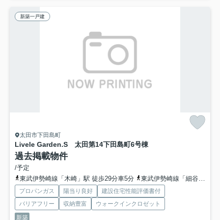
新築一戸建
太田市下田島町
Livele Garden.S 太田第14下田島町
6号棟
過去掲載物件
/予定
東武伊勢崎線「木崎」駅 徒歩29分車5分
東武伊勢崎線「細谷」駅 徒歩37分
プロパンガス
陽当り良好
建設住宅性能評価書付
バリアフリー
収納豊富
ウォークインクロゼット
新築