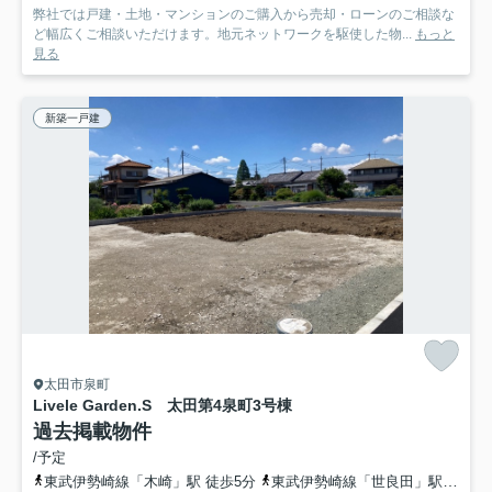
弊社では戸建・土地・マンションのご購入から売却・ローンのご相談な
ど幅広くご相談いただけます。地元ネットワークを駆使した物...
もっと
見る
新築一戸建
太田市泉町
Livele Garden.S 太田第4泉町
3号棟
過去掲載物件
/予定
東武伊勢崎線「木崎」駅 徒歩5分
東武伊勢崎線「世良田」駅 徒歩47分