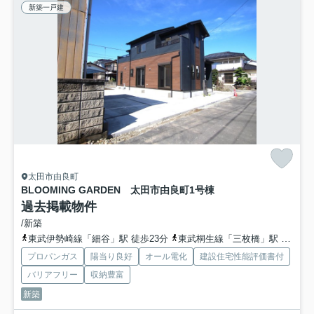
新築一戸建
太田市由良町
BLOOMING GARDEN 太田市由良町
1号棟
過去掲載物件
/新築
東武伊勢崎線「細谷」駅 徒歩23分
東武桐生線「三枚橋」駅 徒歩36分
プロパンガス
陽当り良好
オール電化
建設住宅性能評価書付
バリアフリー
収納豊富
新築