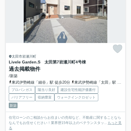
太田市岩瀬川町
Livele Garden.S 太田第7岩瀬川町
4号棟
過去掲載物件
/新築
東武伊勢崎線「細谷」駅 徒歩20分
東武伊勢崎線「太田」駅 徒歩51分
プロパンガス
陽当り良好
建設住宅性能評価書付
バリアフリー
収納豊富
ウォークインクロゼット
新築
住宅ローンのご相談からお住まいの売却など、不動産に関することなら
なんでもお任せください！業界歴15年以上のベテランスタッ...
もっと見
る