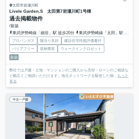
太田市岩瀬川町
Livele Garden.S 太田第7岩瀬川町
1号棟
過去掲載物件
/新築
東武伊勢崎線「細谷」駅 徒歩20分
東武伊勢崎線「太田」駅 徒歩51分
プロパンガス
陽当り良好
建設住宅性能評価書付
バリアフリー
収納豊富
ウォークインクロゼット
新築
弊社では戸建・土地・マンションのご購入から売却・ローンのご相談な
ど幅広くご相談いただけます。地元ネットワークを駆使した物...
もっと
見る
中古一戸建