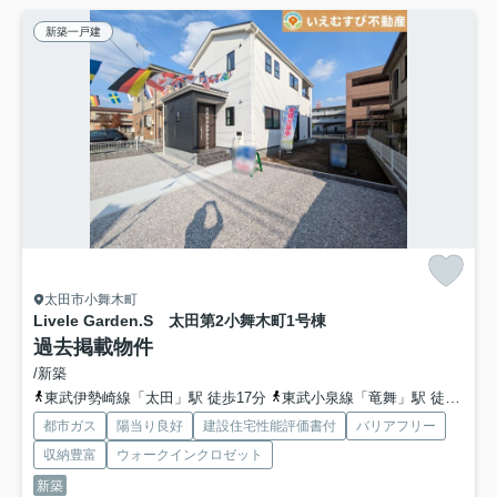
新築一戸建
太田市小舞木町
Livele Garden.S 太田第2小舞木町
1号棟
過去掲載物件
/新築
東武伊勢崎線「太田」駅 徒歩17分
東武小泉線「竜舞」駅 徒歩31分
都市ガス
陽当り良好
建設住宅性能評価書付
バリアフリー
収納豊富
ウォークインクロゼット
新築