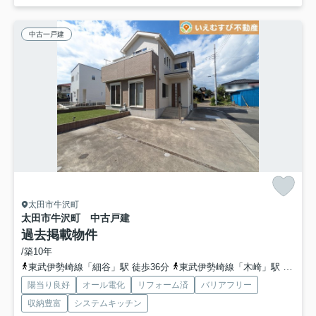
中古一戸建
太田市牛沢町
太田市牛沢町 中古戸建
過去掲載物件
/築10年
東武伊勢崎線「細谷」駅 徒歩36分
東武伊勢崎線「木崎」駅 徒歩60分
陽当り良好
オール電化
リフォーム済
バリアフリー
収納豊富
システムキッチン