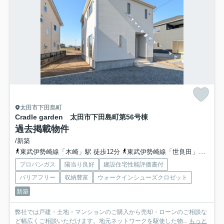
太田市下田島町
Cradle garden 太田市下田島町第5
6号棟
過去掲載物件
/新築
東武伊勢崎線「木崎」駅 徒歩12分
東武伊勢崎線「世良田」駅 徒歩46分
プロパンガス
陽当り良好
建設住宅性能評価書付
バリアフリー
収納豊富
ウォークインシューズクロゼット
新築
弊社では戸建・土地・マンションのご購入から売却・ローンのご相談な
ど幅広くご相談いただけます。地元ネットワークを駆使した物...
もっと