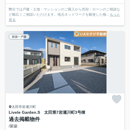
弊社では戸建・土地・マンションのご購入から売却・ローンのご相談な
ど幅広くご相談いただけます。地元ネットワークを駆使した物...
もっと
見る
新築一戸建
太田市岩瀬川町
Livele Garden.S 太田第7岩瀬川町
3号棟
過去掲載物件
/新築