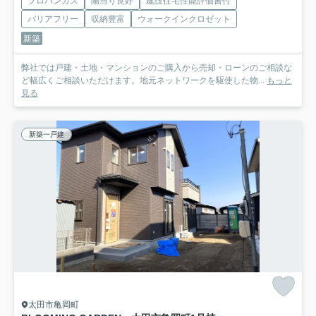
プロパンガス
陽当り良好
建設住宅性能評価書付
バリアフリー
収納豊富
ウォークインクロゼット
新築
弊社では戸建・土地・マンションのご購入から売却・ローンのご相談な
ど幅広くご相談いただけます。地元ネットワークを駆使した物...
もっと
見る
新築一戸建
太田市亀岡町