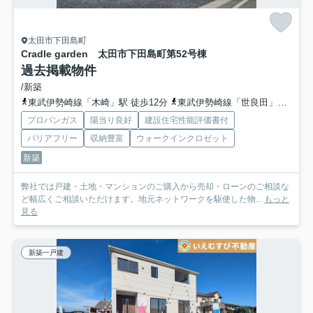
太田市下田島町
Cradle garden 太田市下田島町第5
2号棟
過去掲載物件
/新築
東武伊勢崎線「木崎」駅 徒歩12分
東武伊勢崎線「世良田」駅 徒歩46分
プロパンガス
陽当り良好
建設住宅性能評価書付
バリアフリー
収納豊富
ウォークインクロゼット
新築
弊社では戸建・土地・マンションのご購入から売却・ローンのご相談な
ど幅広くご相談いただけます。地元ネットワークを駆使した物...
もっと
見る
新築一戸建