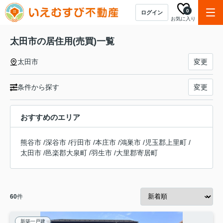
0
ログイン
お気に入り
太田市の居住用(売買)一覧
太田市
変更
条件から探す
変更
おすすめのエリア
熊谷市
/
深谷市
/
行田市
/
本庄市
/
鴻巣市
/
児玉郡上里町
/
太田市
/
邑楽郡大泉町
/
羽生市
/
大里郡寄居町
60
件
新築一戸建