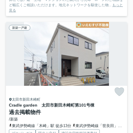
ど幅広くご相談いただけます。地元ネットワークを駆使した物...
もっと
見る
新築一戸建
太田市新田木崎町
Cradle garden 太田市新田木崎町第10
1号棟
過去掲載物件
/新築
東武伊勢崎線「木崎」駅 徒歩13分
東武伊勢崎線「世良田」駅 徒歩45分