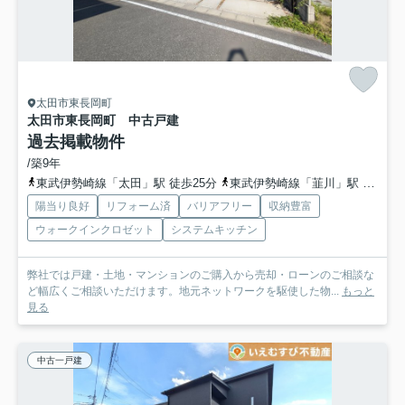
太田市東長岡町
太田市東長岡町 中古戸建
過去掲載物件
/築9年
東武伊勢崎線「太田」駅 徒歩25分
東武伊勢崎線「韮川」駅 徒歩19分
陽当り良好
リフォーム済
バリアフリー
収納豊富
ウォークインクロゼット
システムキッチン
弊社では戸建・土地・マンションのご購入から売却・ローンのご相談な
ど幅広くご相談いただけます。地元ネットワークを駆使した物...
もっと
見る
中古一戸建