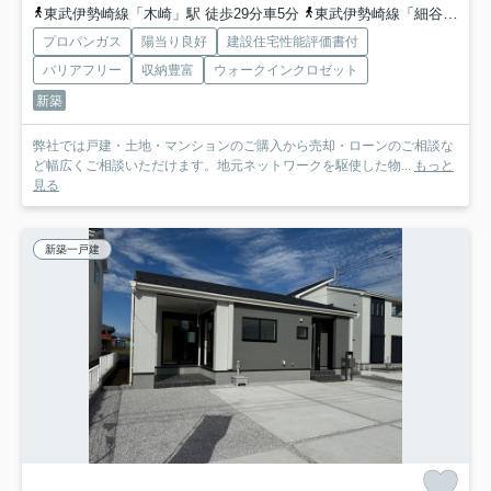
東武伊勢崎線「木崎」駅 徒歩29分車5分
東武伊勢崎線「細谷」駅 徒歩37分
プロパンガス
陽当り良好
建設住宅性能評価書付
バリアフリー
収納豊富
ウォークインクロゼット
新築
弊社では戸建・土地・マンションのご購入から売却・ローンのご相談な
ど幅広くご相談いただけます。地元ネットワークを駆使した物...
もっと
見る
新築一戸建