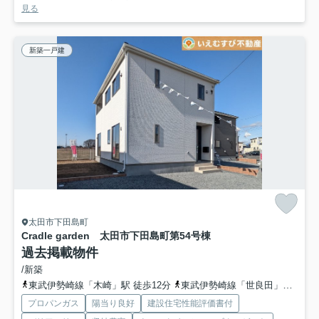
見る
新築一戸建
太田市下田島町
Cradle garden 太田市下田島町第5
4号棟
過去掲載物件
/新築
東武伊勢崎線「木崎」駅 徒歩12分
東武伊勢崎線「世良田」駅 徒歩46分
プロパンガス
陽当り良好
建設住宅性能評価書付