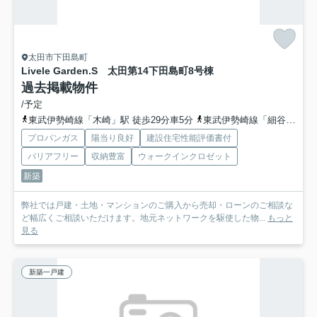
太田市下田島町
Livele Garden.S 太田第14下田島町
8号棟
過去掲載物件
/予定
東武伊勢崎線「木崎」駅 徒歩29分車5分
東武伊勢崎線「細谷」駅 徒歩37分
プロパンガス
陽当り良好
建設住宅性能評価書付
バリアフリー
収納豊富
ウォークインクロゼット
新築
弊社では戸建・土地・マンションのご購入から売却・ローンのご相談な
ど幅広くご相談いただけます。地元ネットワークを駆使した物...
もっと
見る
新築一戸建