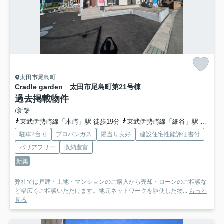
太田市尾島町
Cradle garden 太田市尾島町第2
1号棟
過去掲載物件
/新築
東武伊勢崎線「木崎」駅 徒歩19分
東武伊勢崎線「細谷」駅 徒歩48分
駐車2台可
プロパンガス
陽当り良好
建設住宅性能評価書付
バリアフリー
収納豊富
新築
弊社では戸建・土地・マンションのご購入から売却・ローンのご相談な
ど幅広くご相談いただけます。地元ネットワークを駆使した物...
もっと
見る