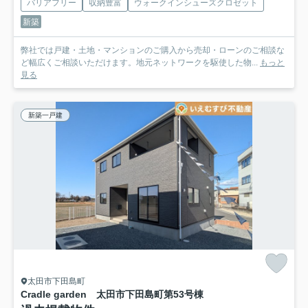
バリアフリー
収納豊富
ウォークインシューズクロゼット
新築
弊社では戸建・土地・マンションのご購入から売却・ローンのご相談な
ど幅広くご相談いただけます。地元ネットワークを駆使した物...
もっと
見る
新築一戸建
太田市下田島町
Cradle garden 太田市下田島町第5
3号棟