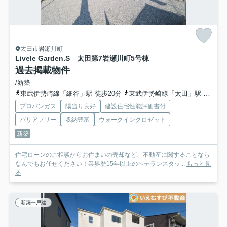
太田市岩瀬川町
Livele Garden.S 太田第7岩瀬川町
5号棟
過去掲載物件
/新築
東武伊勢崎線「細谷」駅 徒歩20分
東武伊勢崎線「太田」駅 徒歩51分
プロパンガス
陽当り良好
建設住宅性能評価書付
バリアフリー
収納豊富
ウォークインクロゼット
新築
住宅ローンのご相談からお住まいの売却など、不動産に関することなら
なんでもお任せください！業界歴15年以上のベテランスタッ...
もっと見
る
新築一戸建