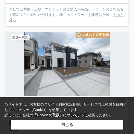
弊社では戸建・土地・マンションのご購入から売却・ローンのご相談な
ど幅広くご相談いただけます。地元ネットワークを駆使した物...
もっと
見る
新築一戸建
当サイトでは、お客様の当サイト利用状況把握、サービス向上検討を目的と
太田市内ケ島町
して、クッキー（Cookie）を使用しています。
Livele Garden.S 太田第8内ケ島町
2号棟
詳しくは、当社の
「Cookieの取扱いについて」
をご確認ください。
過去掲載物件
閉じる
/新築