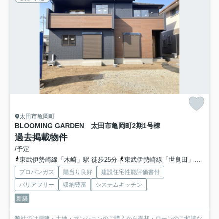
太田市亀岡町
BLOOMING GARDEN 太田市亀岡町2期
1号棟
過去掲載物件
/予定
東武伊勢崎線「木崎」駅 徒歩25分
東武伊勢崎線「世良田」駅 徒歩43分
プロパンガス
陽当り良好
建設住宅性能評価書付
バリアフリー
収納豊富
システムキッチン
新築
弊社では戸建・土地・マンションのご購入から売却・ローンのご相談な