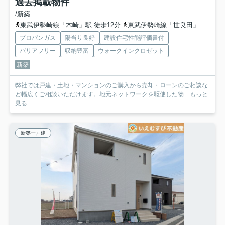
過去掲載物件
/新築
東武伊勢崎線「木崎」駅 徒歩12分
東武伊勢崎線「世良田」駅 徒歩46分
プロパンガス
陽当り良好
建設住宅性能評価書付
バリアフリー
収納豊富
ウォークインクロゼット
新築
弊社では戸建・土地・マンションのご購入から売却・ローンのご相談な
ど幅広くご相談いただけます。地元ネットワークを駆使した物...
もっと
見る
新築一戸建