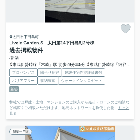
太田市下田島町
Livele Garden.S 太田第14下田島町
2号棟
過去掲載物件
/新築
東武伊勢崎線「木崎」駅 徒歩29分車5分
東武伊勢崎線「細谷」駅 徒歩37分
プロパンガス
陽当り良好
建設住宅性能評価書付
バリアフリー
収納豊富
ウォークインクロゼット
新築
弊社では戸建・土地・マンションのご購入から売却・ローンのご相談な
ど幅広くご相談いただけます。地元ネットワークを駆使した物...
もっと
見る
新築一戸建