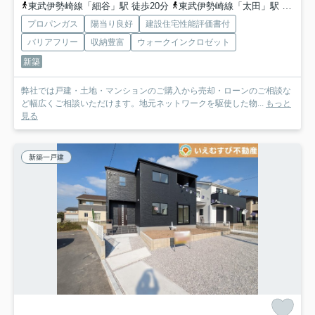
東武伊勢崎線「細谷」駅 徒歩20分
東武伊勢崎線「太田」駅 徒歩51分
プロパンガス
陽当り良好
建設住宅性能評価書付
バリアフリー
収納豊富
ウォークインクロゼット
新築
弊社では戸建・土地・マンションのご購入から売却・ローンのご相談な
ど幅広くご相談いただけます。地元ネットワークを駆使した物...
もっと
見る
新築一戸建