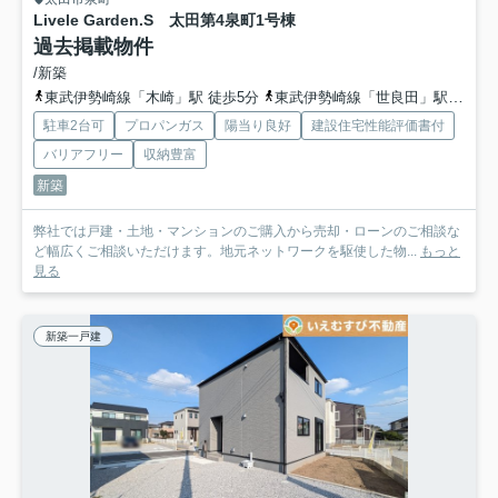
Livele Garden.S 太田第4泉町
1号棟
過去掲載物件
/新築
東武伊勢崎線「木崎」駅 徒歩5分
東武伊勢崎線「世良田」駅 徒歩47分
駐車2台可
プロパンガス
陽当り良好
建設住宅性能評価書付
バリアフリー
収納豊富
新築
弊社では戸建・土地・マンションのご購入から売却・ローンのご相談な
ど幅広くご相談いただけます。地元ネットワークを駆使した物...
もっと
見る
新築一戸建