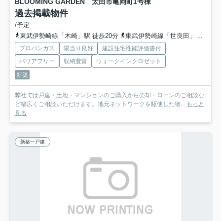
BLOOMING GARDEN 太田市亀岡町
1号棟
過去掲載物件
/予定
東武伊勢崎線「木崎」駅 徒歩20分
東武伊勢崎線「世良田」駅 徒歩47分
プロパンガス
陽当り良好
建設住宅性能評価書付
バリアフリー
収納豊富
ウォークインクロゼット
新築
弊社では戸建・土地・マンションのご購入から売却・ローンのご相談な
ど幅広くご相談いただけます。地元ネットワークを駆使した物...
もっと
見る
新築一戸建