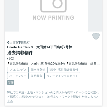
太田市下田島町
Livele Garden.S 太田第14下田島町
7号棟
過去掲載物件
/予定
東武伊勢崎線「木崎」駅 徒歩29分車5分
東武伊勢崎線「細谷」駅 徒歩37分
プロパンガス
陽当り良好
建設住宅性能評価書付
バリアフリー
収納豊富
ウォークインクロゼット
新築
弊社では戸建・土地・マンションのご購入から売却・ローンのご相談な
ど幅広くご相談いただけます。地元ネットワークを駆使した物...
もっと
見る