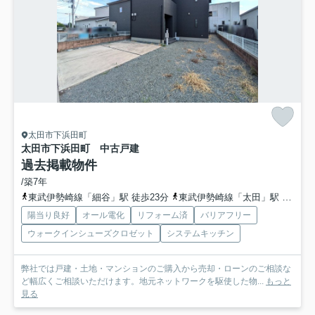
太田市下浜田町
太田市下浜田町 中古戸建
過去掲載物件
/築7年
東武伊勢崎線「細谷」駅 徒歩23分
東武伊勢崎線「太田」駅 徒歩35分
陽当り良好
オール電化
リフォーム済
バリアフリー
ウォークインシューズクロゼット
システムキッチン
弊社では戸建・土地・マンションのご購入から売却・ローンのご相談な
ど幅広くご相談いただけます。地元ネットワークを駆使した物...
もっと
見る