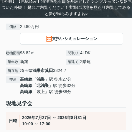
【外観】【完成済み】清潔感ある白を基調としたシンプルモダンな落ち
ついた外観！ 是非ご内覧ください！実際に現地を見たり内覧してみる
と夢が膨らみますよね♪
2,480万円
価格
支払いシミュレーション
98.82㎡
4LDK
建物面積
間取り
新築
2階建
築年数
階建て
埼玉県
鴻巣市
箕田
3824-7
所在地
高崎線
「
鴻巣
」駅 徒歩27分
交通
高崎線
「
北鴻巣
」駅 徒歩32分
高崎線
「
吹上
」駅 徒歩68分
現地見学会
2026年7月27日 ～ 2026年8月31日
日時
10:00 ～ 17:00