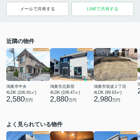
メールで共有する
LINEで共有する
近隣の物件
3
鴻巣市筑波２丁目
鴻巣市中央
鴻巣市北新宿
4LDK (99.63㎡)
4LDK (106.81㎡)
4LDK (108.47㎡)
2,980
2,580
2,880
万円
万円
万円
よく見られている物件