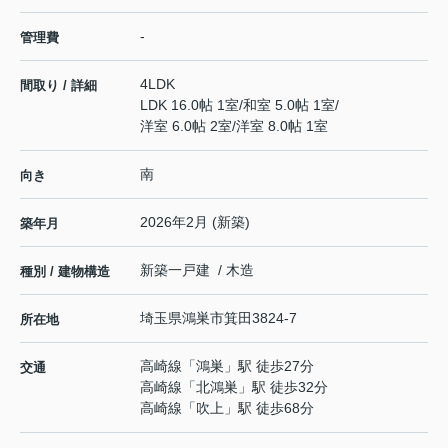
-
管理費
4LDK
間取り / 詳細
LDK 16.0帖 1室
/
和室 5.0帖 1室
/
洋室 6.0帖 2室
/
洋室 8.0帖 1室
南
向き
2026年2月 (新築)
築年月
新築一戸建 / 木造
種別 / 建物構造
埼玉県
鴻巣市
箕田
3824-7
所在地
高崎線
「
鴻巣
」駅 徒歩27分
交通
高崎線
「
北鴻巣
」駅 徒歩32分
高崎線
「
吹上
」駅 徒歩68分