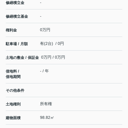
-
修繕積立金
-
修繕積立基金
0万円
権利金
有(2台) / 0円
駐車場 / 月額
0万円 / 0万円
土地の敷金 / 保証金
- / 年
借地料 /
借地期間
その他条件
所有権
土地権利
98.82㎡
建物面積