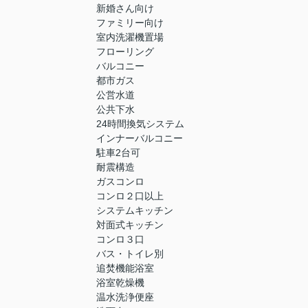
新婚さん向け
ファミリー向け
室内洗濯機置場
フローリング
バルコニー
都市ガス
公営水道
公共下水
24時間換気システム
インナーバルコニー
駐車2台可
耐震構造
ガスコンロ
コンロ２口以上
システムキッチン
対面式キッチン
コンロ３口
バス・トイレ別
追焚機能浴室
浴室乾燥機
温水洗浄便座