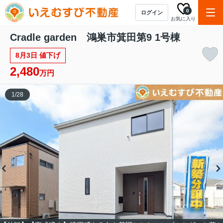
0
ログイン
お気に入り
Cradle garden 鴻巣市箕田第9 1号棟
8月3日 値下げ
2,480
万円
1
/
28