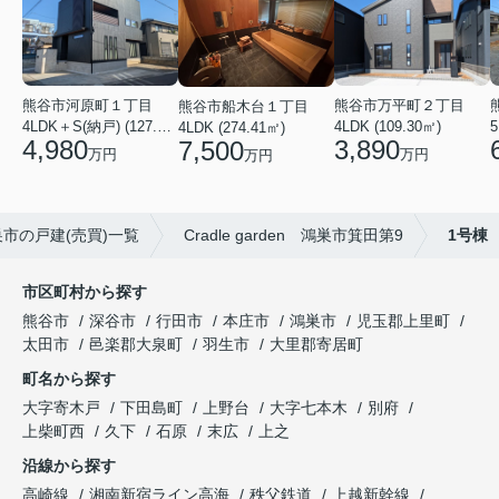
熊谷市万平町２丁目
熊谷市河原町１丁目
熊谷市船木台１丁目
4LDK (109.30㎡)
4LDK＋S(納戸) (127.30㎡)
5
4LDK (274.41㎡)
3,890
4,980
7,500
万円
万円
万円
市の戸建(売買)一覧
Cradle garden 鴻巣市箕田第9
1号棟
市区町村から探す
熊谷市
深谷市
行田市
本庄市
鴻巣市
児玉郡上里町
太田市
邑楽郡大泉町
羽生市
大里郡寄居町
町名から探す
大字寄木戸
下田島町
上野台
大字七本木
別府
上柴町西
久下
石原
末広
上之
沿線から探す
高崎線
湘南新宿ライン高海
秩父鉄道
上越新幹線