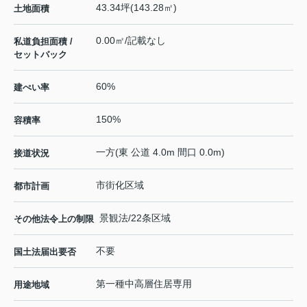
43.34坪(143.28㎡)
土地面積
0.00㎡/記載なし
私道負担面積 /
セットバック
60%
建ぺい率
150%
容積率
一方(東 公道 4.0m 間口 0.0m)
接道状況
市街化区域
都市計画
景観法/22条区域
その他法令上の制限
不要
国土法届出要否
第一種中高層住居専用
用途地域