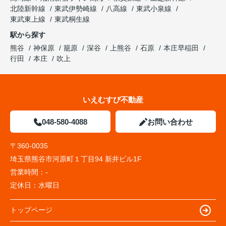
北陸新幹線
東武伊勢崎線
八高線
東武小泉線
東武東上線
東武桐生線
駅から探す
熊谷
神保原
籠原
深谷
上熊谷
石原
本庄早稲田
行田
本庄
吹上
いえむすび不動産
048-580-4088
お問い合わせ
〒360-0035
埼玉県熊谷市河原町１丁目94 新井ビル1F
営業時間：
-
定休日：
水曜日
トップページ