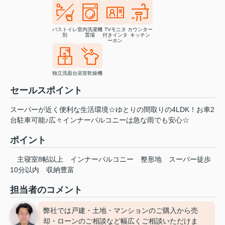
バストイレ
室内洗濯機
TVモニタ
カウンター
別
置場
付きインタ
キッチン
ーホン
独立洗面台
浴室乾燥機
セールスポイント
スーパーが近く便利な生活環境☆ゆとりの間取りの4LDK！お車2
台駐車可能♪広々インナーバルコニーは急な雨でも安心☆
ポイント
主寝室8帖以上
インナーバルコニー
整形地
スーパー徒歩
10分以内
収納豊富
担当者のコメント
弊社では戸建・土地・マンションのご購入から売
却・ローンのご相談など幅広くご相談いただけま