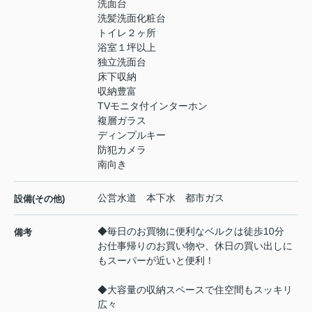
洗面台
洗髪洗面化粧台
トイレ２ヶ所
浴室１坪以上
独立洗面台
床下収納
収納豊富
TVモニタ付インターホン
複層ガラス
ディンプルキー
防犯カメラ
南向き
公営水道 本下水 都市ガス
設備(その他)
◆毎日のお買物に便利なベルクは徒歩10分
備考
お仕事帰りのお買い物や、休日の買い出しに
もスーパーが近いと便利！
◆大容量の収納スペースで住空間もスッキリ
広々