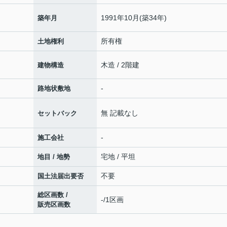
1991年10月(築34年)
築年月
所有権
土地権利
木造 / 2階建
建物構造
-
路地状敷地
無 記載なし
セットバック
-
施工会社
宅地 / 平坦
地目 / 地勢
不要
国土法届出要否
総区画数 /
-/1区画
販売区画数