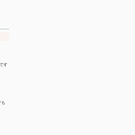
です
でも