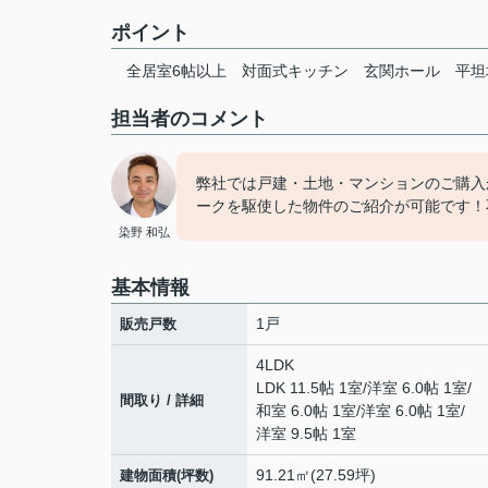
ポイント
全居室6帖以上
対面式キッチン
玄関ホール
平坦
担当者のコメント
弊社では戸建・土地・マンションのご購入
ークを駆使した物件のご紹介が可能です！
染野 和弘
基本情報
1戸
販売戸数
4LDK
LDK 11.5帖 1室
/
洋室 6.0帖 1室
/
間取り / 詳細
和室 6.0帖 1室
/
洋室 6.0帖 1室
/
洋室 9.5帖 1室
91.21㎡(27.59坪)
建物面積(坪数)