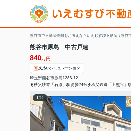
熊谷市で不動産売却をお考えならいえむすび不動産
熊谷市
熊谷市原島 中古戸建
840
万円
支払いシミュレーション
埼玉県
熊谷市
原島
1283-12
秩父鉄道「石原」駅徒歩24分
秩父鉄道「上熊谷」駅
1
/
26