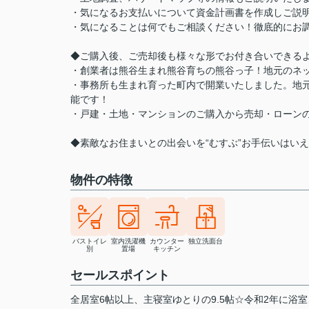
・気になるお支払いについて資金計画書を作成しご説
・気になることは何でもご相談ください！徹底的にお
◆ご購入後、ご売却後も様々な形でお付き合いできる
・創業者は熊谷生まれ熊谷育ちの熊谷っ子！地元のネ
・事務所も生まれ育った町内で開業いたしました。地
能です！
・戸建・土地・マンションのご購入から売却・ローン
◆素敵なお住まいとの出会いを“むすぶ”お手伝いはい
物件の特徴
バストイレ
室内洗濯機
カウンター
独立洗面台
別
置場
キッチン
セールスポイント
全居室6帖以上、主寝室ゆとりの9.5帖☆令和2年に浴