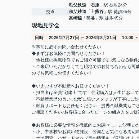
秩父鉄道
「
石原
」駅 徒歩24分
秩父鉄道
「
上熊谷
」駅 徒歩35分
交通
高崎線
「
熊谷
」駅 徒歩45分
現地見学会
日時
2026年7月27日 ～ 2026年8月31日 10:00 ～ 
※事前に必ずお問い合わせください
◆まずはお気軽にお問合せください！
・他社様の掲載物件でもご紹介可能です♪気になる物
・ご来店いただかなくても現地でのお待ち合わせも可
のでお気軽にお伝えください！
◆いえむすび不動産へお任せください！
・担当者は全員“宅建士”です！住宅購入は人生におい
・不動産業歴の長い“地元”に強いスタッフが丁寧にご
・融資サポートもお任せください！提携金融機関もご
ご相談ください♪お客様に合ったローンの組み方をご提
◆お客様に必要な情報を徹底的にお調べし、ご説明い
・小、中学校やお買い物施設、公園など気になる周辺
・土地調査、ハザードマップ等の情報もご説明いたし