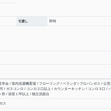
即時
引渡し
見学会 / 室内洗濯機置場 / フローリング / ベランダ / プロパンガス / 公
2台可 / ガスコンロ / コンロ２口以上 / カウンターキッチン / コンロ３口 / 
ヶ所 / 浴室１坪以上 / 独立洗面台
ガス