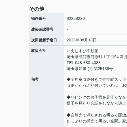
その他
82288220
物件番号
-
建築確認番号
2026年08月18日
次回更新予定日
取扱会社
いえむすび不動産
埼玉県熊谷市河原町１丁目94 新井
TEL:048-580-4088
埼玉県知事 (1) 第25136号
備考
◆全居室収納付きで住空間スッキ
収納がたっぷり付いていれば、お
◆リビングのお子様を見守りなが
様子を見たり会話をしながら過ご
◆自然光で満たされる明るく開放
たっぷりの採光で明るい空間。家