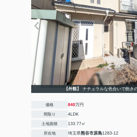
【外観】
ナチュラルな色合いで飽き
840
万円
価格
4LDK
間取り
133.77㎡
土地面積
埼玉県
熊谷市
原島
1283-12
所在地