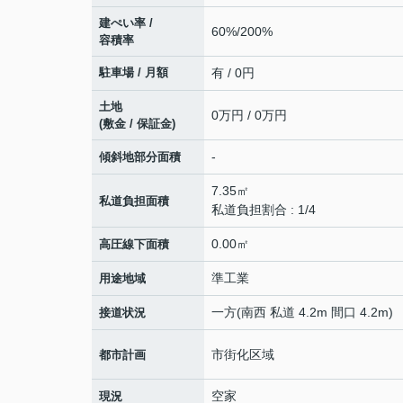
建ぺい率 /
60%/200%
容積率
駐車場 / 月額
有 / 0円
土地
0万円 / 0万円
(敷金 / 保証金)
-
傾斜地部分面積
7.35㎡
私道負担面積
私道負担割合 : 1/4
0.00㎡
高圧線下面積
準工業
用途地域
一方(南西 私道 4.2m 間口 4.2m)
接道状況
市街化区域
都市計画
空家
現況