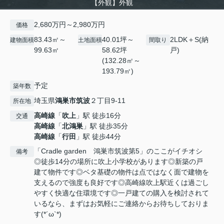
【外観】外観
2,680万円～2,980万円
価格
83.43㎡～
40.01坪～
2LDK＋S(納
建物面積
土地面積
間取り
99.63㎡
58.62坪
戸)
(132.28㎡～
193.79㎡)
予定
築年数
埼玉県
鴻巣市
筑波
２丁目9-11
所在地
高崎線
「
吹上
」駅 徒歩16分
交通
高崎線
「
北鴻巣
」駅 徒歩35分
高崎線
「
行田
」駅 徒歩44分
「Cradle garden 鴻巣市筑波第5」のここがイチオシ
備考
◎徒歩14分の場所に吹上小学校があります◎新築の戸
建て物件です◎ベタ基礎の物件は点ではなく面で建物を
支えるので強度も良好です◎高崎線吹上駅近くは過ごし
やすく快適な住環境です◎一戸建ての購入を検討されて
いるなら、まずはお気軽にご連絡からお待ちしておりま
す(*´ω`*)