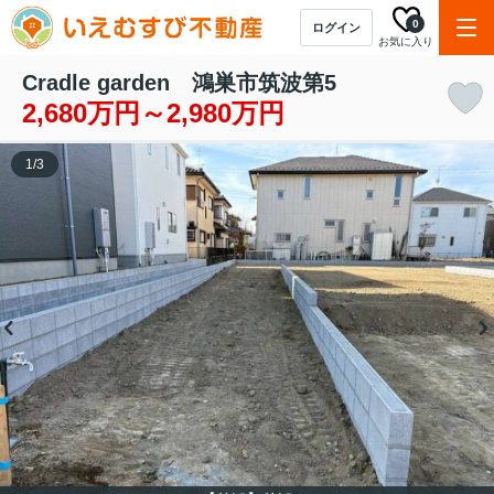
0
ログイン
お気に入り
Cradle garden 鴻巣市筑波第5
2,680万円～2,980万円
1
/
3