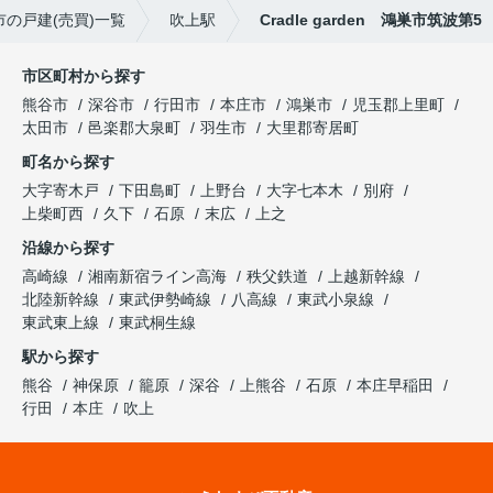
市の戸建(売買)一覧
吹上駅
Cradle garden 鴻巣市筑波第5
市区町村から探す
熊谷市
深谷市
行田市
本庄市
鴻巣市
児玉郡上里町
太田市
邑楽郡大泉町
羽生市
大里郡寄居町
町名から探す
大字寄木戸
下田島町
上野台
大字七本木
別府
上柴町西
久下
石原
末広
上之
沿線から探す
高崎線
湘南新宿ライン高海
秩父鉄道
上越新幹線
北陸新幹線
東武伊勢崎線
八高線
東武小泉線
東武東上線
東武桐生線
駅から探す
熊谷
神保原
籠原
深谷
上熊谷
石原
本庄早稲田
行田
本庄
吹上