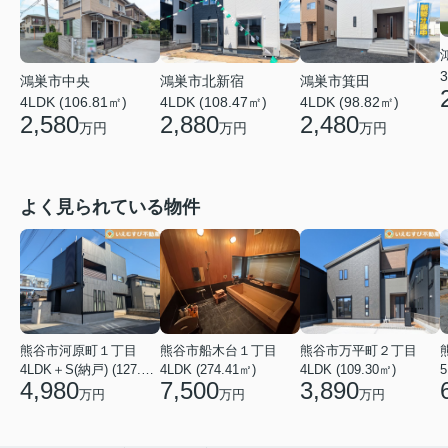
3
鴻巣市中央
鴻巣市北新宿
鴻巣市箕田
4LDK (106.81㎡)
4LDK (108.47㎡)
4LDK (98.82㎡)
2,580
2,880
2,480
万円
万円
万円
よく見られている物件
熊谷市河原町１丁目
熊谷市船木台１丁目
熊谷市万平町２丁目
4LDK＋S(納戸) (127.30㎡)
4LDK (274.41㎡)
4LDK (109.30㎡)
5
4,980
7,500
3,890
万円
万円
万円