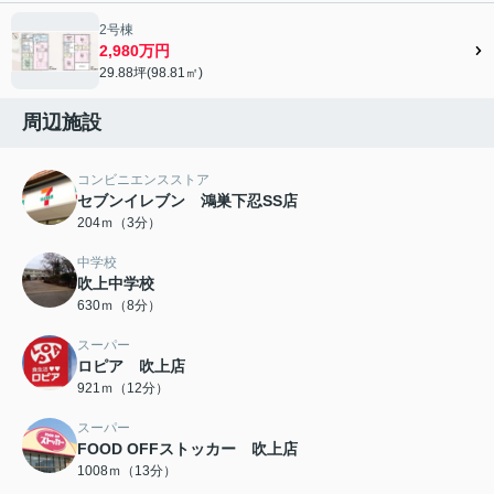
2号棟
2,980万円
29.88坪(98.81㎡)
周辺施設
コンビニエンスストア
セブンイレブン 鴻巣下忍SS店
204ｍ（3分）
中学校
吹上中学校
630ｍ（8分）
スーパー
ロピア 吹上店
921ｍ（12分）
スーパー
FOOD OFFストッカー 吹上店
1008ｍ（13分）