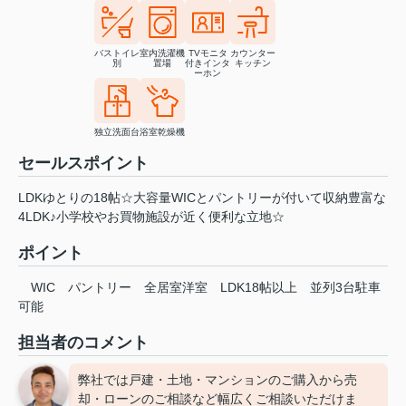
バストイレ
室内洗濯機
TVモニタ
カウンター
別
置場
付きインタ
キッチン
ーホン
独立洗面台
浴室乾燥機
セールスポイント
LDKゆとりの18帖☆大容量WICとパントリーが付いて収納豊富な
4LDK♪小学校やお買物施設が近く便利な立地☆
ポイント
WIC
パントリー
全居室洋室
LDK18帖以上
並列3台駐車
可能
担当者のコメント
弊社では戸建・土地・マンションのご購入から売
却・ローンのご相談など幅広くご相談いただけま