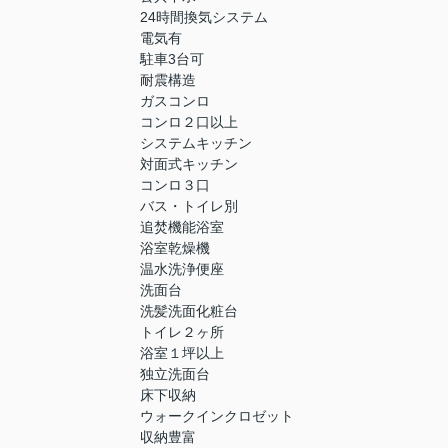
24時間換気システム
電気有
駐車3台可
耐震構造
ガスコンロ
コンロ２口以上
システムキッチン
対面式キッチン
コンロ３口
バス・トイレ別
追焚機能浴室
浴室乾燥機
温水洗浄便座
洗面台
洗髪洗面化粧台
トイレ２ヶ所
浴室１坪以上
独立洗面台
床下収納
ウォークインクロゼット
収納豊富