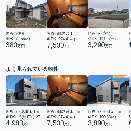
熊谷市拾六間
熊谷市樋春
熊谷市船木台１丁目
4LDK (114.27㎡)
4DK (72.55㎡)
4
4LDK (274.41㎡)
3,290
380
7,500
万円
万円
万円
よく見られている物件
熊谷市万平町２丁目
熊谷市河原町１丁目
熊谷市船木台１丁目
4LDK (109.30㎡)
4LDK＋S(納戸) (127.30㎡)
5
4LDK (274.41㎡)
3,890
4,980
7,500
万円
万円
万円