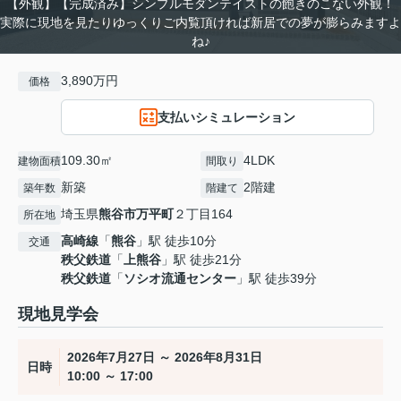
【外観】【完成済み】シンプルモダンテイストの飽きのこない外観！
実際に現地を見たりゆっくりご内覧頂ければ新居での夢が膨らみますよ
ね♪
3,890万円
価格
支払いシミュレーション
109.30㎡
4LDK
建物面積
間取り
新築
2階建
築年数
階建て
埼玉県
熊谷市
万平町
２丁目164
所在地
高崎線
「
熊谷
」駅 徒歩10分
交通
秩父鉄道
「
上熊谷
」駅 徒歩21分
秩父鉄道
「
ソシオ流通センター
」駅 徒歩39分
現地見学会
2026年7月27日 ～ 2026年8月31日
日時
10:00 ～ 17:00