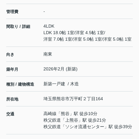
-
管理費
4LDK
間取り / 詳細
LDK 18.0帖 1室
/
洋室 4.5帖 1室
/
洋室 7.0帖 1室
/
洋室 5.0帖 1室
/
洋室 5.0帖 1室
南東
向き
2026年2月 (新築)
築年月
新築一戸建 / 木造
種別 / 建物構造
埼玉県
熊谷市
万平町
２丁目164
所在地
高崎線
「
熊谷
」駅 徒歩10分
交通
秩父鉄道
「
上熊谷
」駅 徒歩21分
秩父鉄道
「
ソシオ流通センター
」駅 徒歩39分