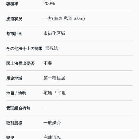
200%
容積率
一方(南東 私道 5.0m)
接道状況
市街化区域
都市計画
景観法
その他法令上の制限
不要
国土法届出要否
第一種住居
用途地域
宅地 / 平坦
地目 / 地勢
-
管理組合有無
一般媒介
取引態様
完成済み
現況