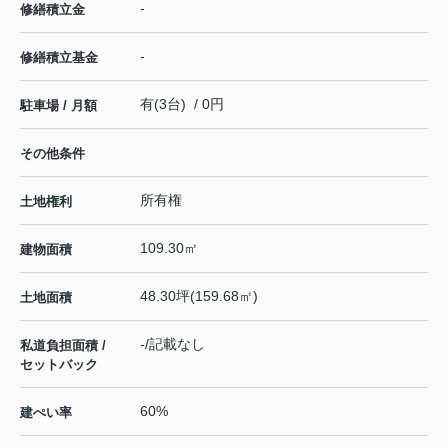
-
修繕積立金
-
修繕積立基金
有(3台) / 0円
駐車場 / 月額
その他条件
所有権
土地権利
109.30㎡
建物面積
48.30坪(159.68㎡)
土地面積
-/記載なし
私道負担面積 /
セットバック
60%
建ぺい率