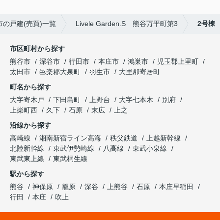
市の戸建(売買)一覧
Livele Garden.S 熊谷万平町第3
2号棟
市区町村から探す
熊谷市
深谷市
行田市
本庄市
鴻巣市
児玉郡上里町
太田市
邑楽郡大泉町
羽生市
大里郡寄居町
町名から探す
大字寄木戸
下田島町
上野台
大字七本木
別府
上柴町西
久下
石原
末広
上之
沿線から探す
高崎線
湘南新宿ライン高海
秩父鉄道
上越新幹線
北陸新幹線
東武伊勢崎線
八高線
東武小泉線
東武東上線
東武桐生線
駅から探す
熊谷
神保原
籠原
深谷
上熊谷
石原
本庄早稲田
行田
本庄
吹上