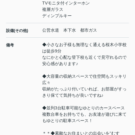
TVモニタ付インターホン
複層ガラス
ディンプルキー
公営水道 本下水 都市ガス
設備(その他)
◆小さなお子様も無理なく通える桜木小学校
備考
は徒歩9分
なにかと心配な登下校も近くで見守れるので
安心感があります♪
◆大容量の収納スペースで住空間もスッキリ
広々
収納がたっぷり付いていれば、お部屋がすっ
きり保てて気持ちが良いですね♪
◆並列3台駐車可能なゆとりのカースペース
複数台車をお持ちでも、お友達が遊びに来て
もゆとりの駐車スペース！
＊＊◆素敵なお住まいとの出会いを“むす