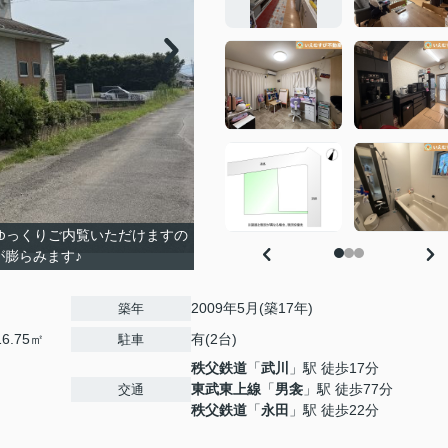
ゆっくりご内覧いただけますの
膨らみます♪
2009年5月(築17年)
築年
6.75㎡
有(2台)
駐車
秩父鉄道
「
武川
」駅 徒歩17分
東武東上線
「
男衾
」駅 徒歩77分
交通
秩父鉄道
「
永田
」駅 徒歩22分