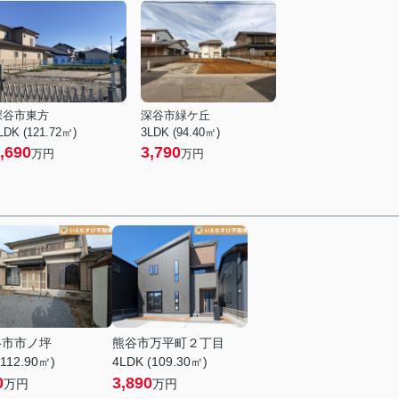
深谷市東方
深谷市緑ケ丘
LDK (121.72㎡)
3LDK (94.40㎡)
,690
3,790
万円
万円
谷市市ノ坪
熊谷市万平町２丁目
(112.90㎡)
4LDK (109.30㎡)
0
3,890
万円
万円