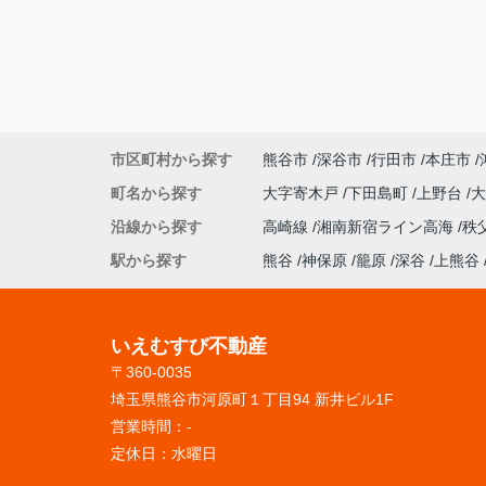
市区町村から探す
熊谷市
深谷市
行田市
本庄市
町名から探す
大字寄木戸
下田島町
上野台
沿線から探す
高崎線
湘南新宿ライン高海
秩
駅から探す
熊谷
神保原
籠原
深谷
上熊谷
いえむすび不動産
〒360-0035
埼玉県熊谷市河原町１丁目94 新井ビル1F
営業時間：
-
定休日：
水曜日