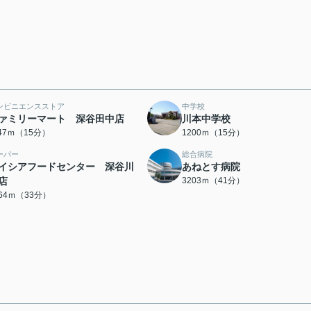
ンビニエンスストア
中学校
ァミリーマート 深谷田中店
川本中学校
147ｍ（15分）
1200ｍ（15分）
ーパー
総合病院
イシアフードセンター 深谷川
あねとす病院
店
3203ｍ（41分）
564ｍ（33分）