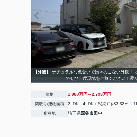
【外観】
ナチュラルな色合いで飽きのこない外観！ 
でぜひ一度現地をご覧ください！夢が
1,980万円～2,799万円
価格
2LDK～4LDK＋S(納戸)/83.63㎡～11
間取り/建物面積
埼玉県
深谷市
田中
所在地