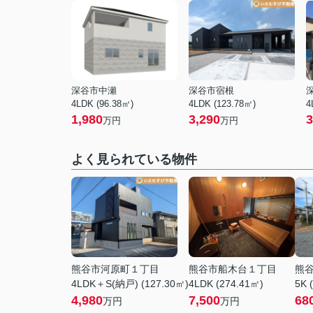
深谷市中瀬
深谷市宿根
4LDK (96.38㎡)
4LDK (123.78㎡)
4
1,980
3,290
3
万円
万円
よく見られている物件
熊谷市河原町１丁目
熊谷市船木台１丁目
熊
4LDK＋S(納戸) (127.30㎡)
4LDK (274.41㎡)
5K 
4,980
7,500
68
万円
万円