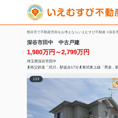
熊谷市で不動産売却をお考えならいえむすび不動産
深谷市
深谷市田中 中古戸建
1,980万円～2,799万円
埼玉県
深谷市
田中
秩父鉄道「武川」駅徒歩17分
東武東上線「男衾」駅
1
/
19