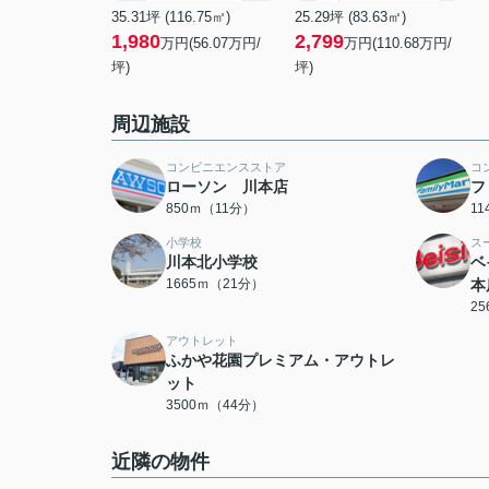
35.31坪 (116.75㎡)
25.29坪 (83.63㎡)
1,980
2,799
万円(56.07万円/
万円(110.68万円/
坪)
坪)
周辺施設
コンビニエンスストア
コ
ローソン 川本店
フ
850ｍ（11分）
1
小学校
ス
川本北小学校
ベ
1665ｍ（21分）
本
2
アウトレット
ふかや花園プレミアム・アウトレ
ット
3500ｍ（44分）
近隣の物件