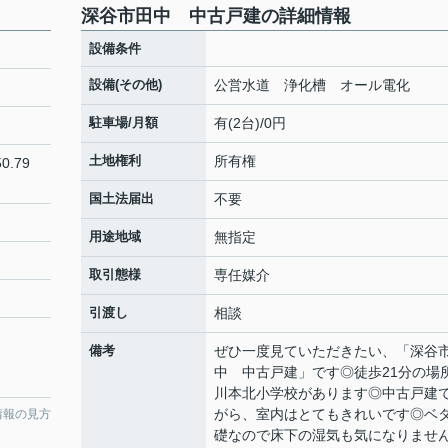
深谷市田中 中古戸建の詳細情報
設備条件
設備(その他)
公営水道 浄化槽 オール電化
駐車場/月額
有(2台)/0円
土地権利
所有権
0.79
国土法届出
不要
用途地域
無指定
取引態様
専任媒介
引渡し
相談
備考
ぜひ一度見ていただきたい、「深谷
中 中古戸建」です◎徒歩21分の場
川本北小学校があります◎中古戸建
がら、室内はとてもきれいです◎ベ
情報の見方
礎なので床下の湿気も気になりませ