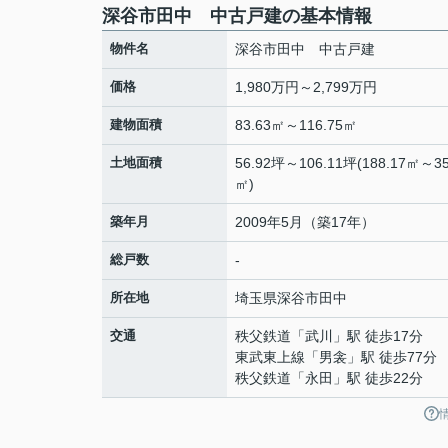
深谷市田中 中古戸建の基本情報
物件名
深谷市田中 中古戸建
価格
1,980万円～2,799万円
建物面積
83.63㎡～116.75㎡
土地面積
56.92坪～106.11坪(188.17㎡～35
㎡)
築年月
2009年5月（築17年）
総戸数
-
所在地
埼玉県
深谷市
田中
交通
秩父鉄道
「
武川
」駅 徒歩17分
東武東上線
「
男衾
」駅 徒歩77分
秩父鉄道
「
永田
」駅 徒歩22分