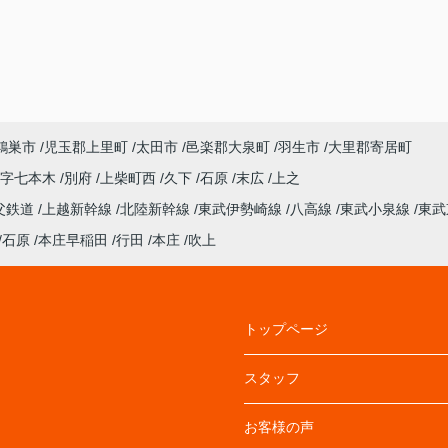
鴻巣市
児玉郡上里町
太田市
邑楽郡大泉町
羽生市
大里郡寄居町
大字七本木
別府
上柴町西
久下
石原
末広
上之
父鉄道
上越新幹線
北陸新幹線
東武伊勢崎線
八高線
東武小泉線
東武
石原
本庄早稲田
行田
本庄
吹上
トップページ
スタッフ
お客様の声