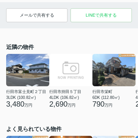
メールで共有する
LINEで共有する
近隣の物件
行田市富士見町２丁目
行田市持田５丁目
行田市栄町
4
3LDK (100.82㎡)
4LDK (106.82㎡)
6DK (112.80㎡)
3,480
2,690
790
万円
万円
万円
よく見られている物件