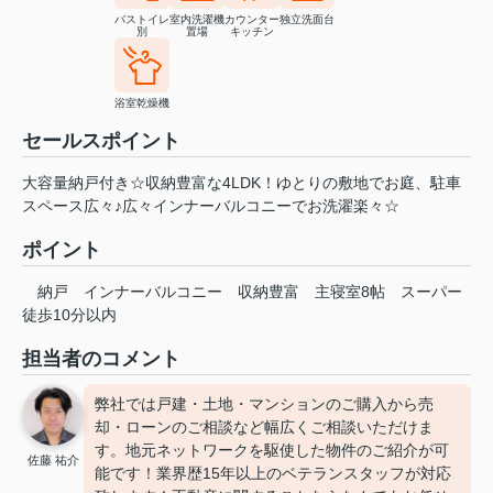
バストイレ
室内洗濯機
カウンター
独立洗面台
別
置場
キッチン
浴室乾燥機
セールスポイント
大容量納戸付き☆収納豊富な4LDK！ゆとりの敷地でお庭、駐車
スペース広々♪広々インナーバルコニーでお洗濯楽々☆
ポイント
納戸
インナーバルコニー
収納豊富
主寝室8帖
スーパー
徒歩10分以内
担当者のコメント
弊社では戸建・土地・マンションのご購入から売
却・ローンのご相談など幅広くご相談いただけま
す。地元ネットワークを駆使した物件のご紹介が可
佐藤 祐介
能です！業界歴15年以上のベテランスタッフが対応