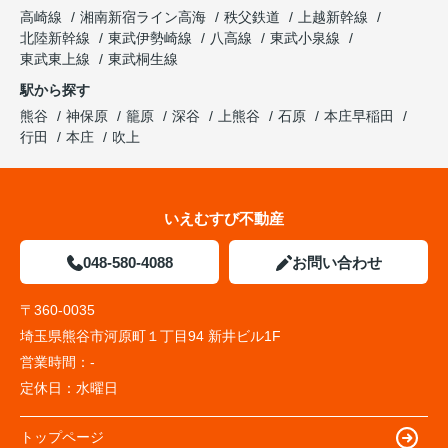
高崎線
湘南新宿ライン高海
秩父鉄道
上越新幹線
北陸新幹線
東武伊勢崎線
八高線
東武小泉線
東武東上線
東武桐生線
駅から探す
熊谷
神保原
籠原
深谷
上熊谷
石原
本庄早稲田
行田
本庄
吹上
いえむすび不動産
048-580-4088
お問い合わせ
〒360-0035
埼玉県熊谷市河原町１丁目94 新井ビル1F
営業時間：
-
定休日：
水曜日
トップページ