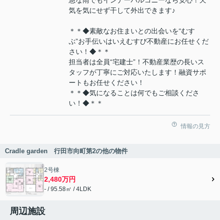
急な雨でもインナーバルコニーなら安心！天
気を気にせず干して外出できます♪
＊＊◆素敵なお住まいとの出会いを“むす
ぶ”お手伝いはいえむすび不動産にお任せくだ
さい！◆＊＊
担当者は全員“宅建士”！不動産業歴の長いス
タッフが丁寧にご対応いたします！融資サポ
ートもお任せください！
＊＊◆気になることは何でもご相談くださ
い！◆＊＊
情報の見方
Cradle garden 行田市向町第2の他の物件
2号棟
2,480万円
- / 95.58㎡ / 4LDK
周辺施設