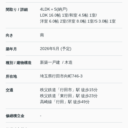
4LDK＋S(納戸)
間取り / 詳細
LDK 16.0帖 1室
/
和室 4.5帖 1室
/
洋室 6.0帖 2室
/
洋室 8.0帖 1室
/
S 3.0帖 1室
南
向き
2026年5月 (予定)
築年月
新築一戸建 / 木造
種別 / 建物構造
埼玉県
行田市
向町
746-3
所在地
秩父鉄道
「
行田市
」駅 徒歩15分
交通
秩父鉄道
「
東行田
」駅 徒歩23分
高崎線
「
行田
」駅 徒歩49分
-
修繕積立金