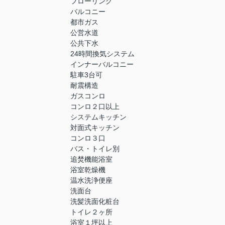
フローリング
バルコニー
都市ガス
公営水道
公共下水
24時間換気システム
インナーバルコニー
駐車3台可
耐震構造
ガスコンロ
コンロ２口以上
システムキッチン
対面式キッチン
コンロ３口
バス・トイレ別
追焚機能浴室
浴室乾燥機
温水洗浄便座
洗面台
洗髪洗面化粧台
トイレ２ヶ所
浴室１坪以上