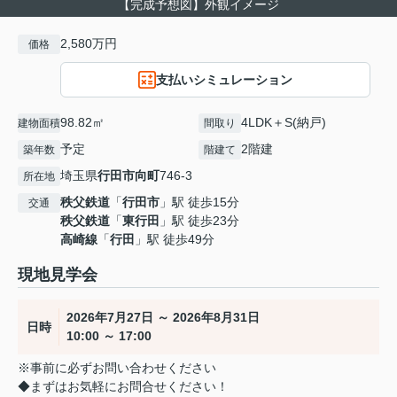
【完成予想図】外観イメージ
2,580万円
価格
支払いシミュレーション
98.82㎡
4LDK＋S(納戸)
建物面積
間取り
予定
2階建
築年数
階建て
埼玉県
行田市
向町
746-3
所在地
秩父鉄道
「
行田市
」駅 徒歩15分
交通
秩父鉄道
「
東行田
」駅 徒歩23分
高崎線
「
行田
」駅 徒歩49分
現地見学会
2026年7月27日 ～ 2026年8月31日
日時
10:00 ～ 17:00
※事前に必ずお問い合わせください
◆まずはお気軽にお問合せください！