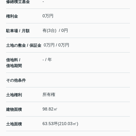
-
修繕積立基金
0万円
権利金
有(3台) / 0円
駐車場 / 月額
0万円 / 0万円
土地の敷金 / 保証金
- / 年
借地料 /
借地期間
その他条件
所有権
土地権利
98.82㎡
建物面積
63.53坪(210.03㎡)
土地面積