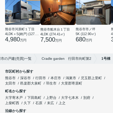
熊谷市河原町１丁目
熊谷市市ノ坪
熊谷市船木台１丁目
4
4LDK＋S(納戸) (127.30㎡)
5K (112.90㎡)
4LDK (274.41㎡)
4,980
680
7,500
万円
万円
万円
市の戸建(売買)一覧
Cradle garden 行田市向町第2
1号棟
市区町村から探す
熊谷市
深谷市
行田市
本庄市
鴻巣市
児玉郡上里町
太田市
邑楽郡大泉町
羽生市
大里郡寄居町
町名から探す
大字寄木戸
下田島町
上野台
大字七本木
別府
上柴町西
久下
石原
末広
上之
沿線から探す