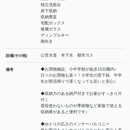
独立洗面台
床下収納
収納豊富
宅配ボックス
複層ガラス
ディンプルキー
南向き
公営水道 本下水 都市ガス
設備(その他)
◆お買物施設、小中学校が徒歩15分圏内♪
備考
日々のお買物も楽々！小学生の登下校、中学
生が部活帰りで遅くなっても近いと安心♪
◆収納力のある納戸付きでお家がすっきり片
付く
普段使わないものや季節物など家族で使える
収納庫があると便利です♪
◆ゆとりの広さのインナーバルコニー