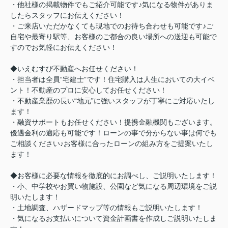
・他社様の掲載物件でもご紹介可能です♪気になる物件がありま
したらスタッフにお伝えください！
・ご来店いただかなくても現地でのお待ち合わせも可能です♪ご
自宅や最寄り駅等、お客様のご都合の良い場所への送迎も可能で
すのでお気軽にお伝えください！
◆いえむすび不動産へお任せください！
・担当者は全員“宅建士”です！住宅購入は人生においての大イベ
ント！不動産のプロに安心してお任せください！
・不動産業歴の長い“地元”に強いスタッフが丁寧にご対応いたし
ます！
・融資サポートもお任せください！提携金融機関もございます。
優遇金利の適応も可能です！ローンの事で分からない事は何でも
ご相談ください♪お客様に合ったローンの組み方をご提案いたし
ます！
◆お客様に必要な情報を徹底的にお調べし、ご説明いたします！
・小、中学校やお買い物施設、公園など気になる周辺環境をご説
明いたします！
・土地調査、ハザードマップ等の情報もご説明いたします！
・気になるお支払いについて資金計画書を作成しご説明いたしま