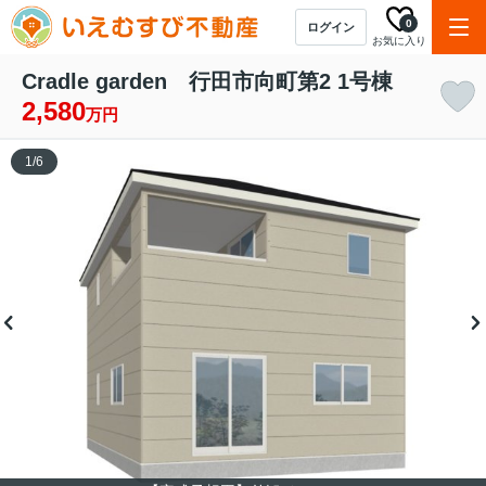
0
ログイン
お気に入り
Cradle garden 行田市向町第2 1号棟
2,580
万円
1
/
6