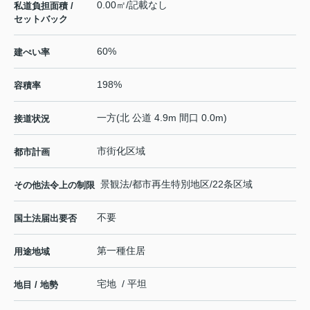
0.00㎡/記載なし
私道負担面積 /
セットバック
60%
建ぺい率
198%
容積率
一方(北 公道 4.9m 間口 0.0m)
接道状況
市街化区域
都市計画
景観法/都市再生特別地区/22条区域
その他法令上の制限
不要
国土法届出要否
第一種住居
用途地域
宅地 / 平坦
地目 / 地勢