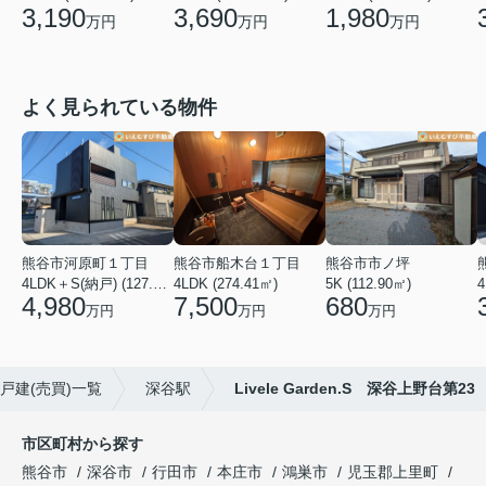
3,690
1,980
3,190
万円
万円
万円
よく見られている物件
熊谷市河原町１丁目
熊谷市船木台１丁目
熊谷市市ノ坪
4LDK＋S(納戸) (127.30㎡)
4LDK (274.41㎡)
5K (112.90㎡)
4
4,980
7,500
680
万円
万円
万円
戸建(売買)一覧
深谷駅
Livele Garden.S 深谷上野台第23
市区町村から探す
熊谷市
深谷市
行田市
本庄市
鴻巣市
児玉郡上里町