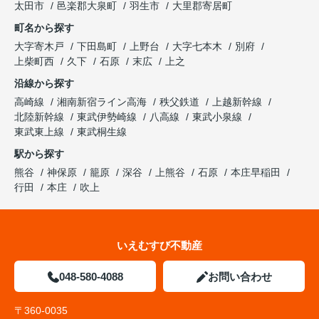
太田市
邑楽郡大泉町
羽生市
大里郡寄居町
町名から探す
大字寄木戸
下田島町
上野台
大字七本木
別府
上柴町西
久下
石原
末広
上之
沿線から探す
高崎線
湘南新宿ライン高海
秩父鉄道
上越新幹線
北陸新幹線
東武伊勢崎線
八高線
東武小泉線
東武東上線
東武桐生線
駅から探す
熊谷
神保原
籠原
深谷
上熊谷
石原
本庄早稲田
行田
本庄
吹上
いえむすび不動産
048-580-4088
お問い合わせ
〒360-0035