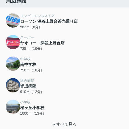
周辺施設
コンビニエンスストア
ローソン 深谷上野台茶売通り店
582ｍ（8分）
スーパー
ヤオコー 深谷上野台店
735ｍ（10分）
中学校
南中学校
750ｍ（10分）
総合病院
皆成病院
910ｍ（12分）
小学校
桜ヶ丘小学校
1000ｍ（13分）
すべて見る