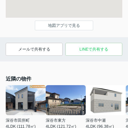
地図アプリで見る
メールで共有する
LINEで共有する
近隣の物件
深谷市東方
深谷市中瀬
深谷市田所町
4LDK (121.72㎡)
4LDK (96.38㎡)
4
4LDK (111.78㎡)