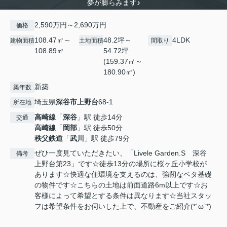
夢が膨らみます♪
2,590万円～2,690万円
価格
108.47㎡～
48.2坪～
4LDK
建物面積
土地面積
間取り
108.89㎡
54.72坪
(159.37㎡～
180.90㎡)
新築
築年数
埼玉県
深谷市
上野台
68-1
所在地
高崎線
「
深谷
」駅 徒歩14分
交通
高崎線
「
岡部
」駅 徒歩50分
秩父鉄道
「
武川
」駅 徒歩79分
ぜひ一度見ていただきたい、「Livele Garden.S 深谷
備考
上野台第23」です☆徒歩13分の場所に桜ヶ丘小学校が
あります☆快適な住環境を支えるのは、強靭なベタ基礎
の物件です☆こちらの土地は前面道路6m以上です☆お
客様によって希望とする条件は異なります☆当社スタッ
フは希望条件をお伺いした上で、不動産をご紹介(*´ω`*)