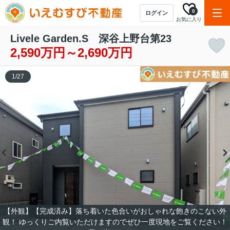
0
ログイン
お気に入り
Livele Garden.S 深谷上野台第23
2,590万円～2,690万円
1
/
27
【外観】【完成済み】落ち着いた色合いがおしゃれな飽きのこない外
観！ ゆっくりご内覧いただけますのでぜひ一度現地をご覧ください！