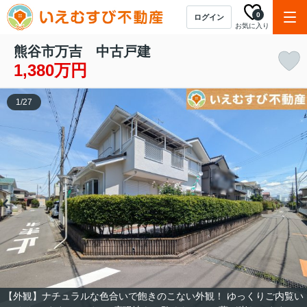
0
ログイン
お気に入り
熊谷市万吉 中古戸建
1,380万円
1
/
27
【外観】ナチュラルな色合いで飽きのこない外観！ ゆっくりご内覧い