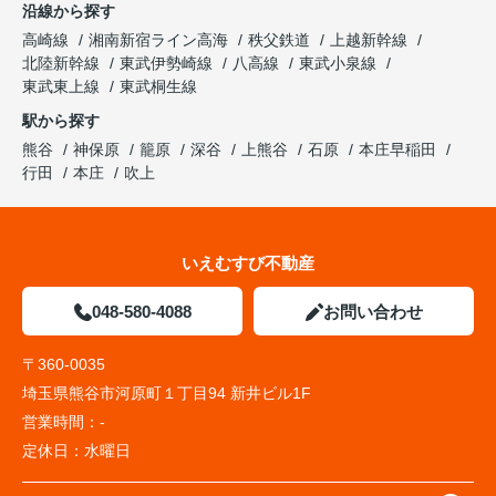
沿線から探す
高崎線
湘南新宿ライン高海
秩父鉄道
上越新幹線
北陸新幹線
東武伊勢崎線
八高線
東武小泉線
東武東上線
東武桐生線
駅から探す
熊谷
神保原
籠原
深谷
上熊谷
石原
本庄早稲田
行田
本庄
吹上
いえむすび不動産
048-580-4088
お問い合わせ
〒360-0035
埼玉県熊谷市河原町１丁目94 新井ビル1F
営業時間：
-
定休日：
水曜日