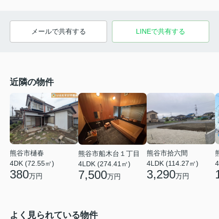
メールで共有する
LINEで共有する
近隣の物件
熊谷市拾六間
熊谷市樋春
熊谷市船木台１丁目
4LDK (114.27㎡)
4DK (72.55㎡)
4
4LDK (274.41㎡)
3,290
380
7,500
万円
万円
万円
よく見られている物件