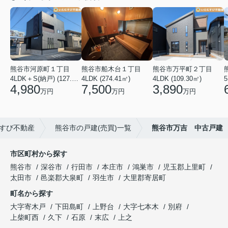
熊谷市河原町１丁目
熊谷市船木台１丁目
熊谷市万平町２丁目
4LDK＋S(納戸) (127.30㎡)
4LDK (274.41㎡)
4LDK (109.30㎡)
5
4,980
7,500
3,890
万円
万円
万円
すび不動産
熊谷市の戸建(売買)一覧
熊谷市万吉 中古戸建
市区町村から探す
熊谷市
深谷市
行田市
本庄市
鴻巣市
児玉郡上里町
太田市
邑楽郡大泉町
羽生市
大里郡寄居町
町名から探す
大字寄木戸
下田島町
上野台
大字七本木
別府
上柴町西
久下
石原
末広
上之