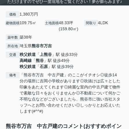
ただけますのでぜひ一度現地をご覧ください！夢が膨らみます♪
1,380万円
価格
109.75㎡
48.33坪
4LDK
建物面積
土地面積
間取り
(159.80㎡)
築38年
築年数
埼玉県
熊谷市
万吉
所在地
秩父鉄道
「
上熊谷
」駅 徒歩33分
交通
高崎線
「
熊谷
」駅 徒歩49分
秩父鉄道
「
石原
」駅 徒歩39分
「熊谷市万吉 中古戸建」のここがイチオシ◎徒歩14
備考
分の場所に吉岡小学校があります◎吹抜けは広々とした
印象をあたえてくれます◎綺麗な室内の中古戸建て物件
で素敵な日々をおくりませんか◎不動産について何かご
不明な点などがございましたら、熊谷市に強い当社スタ
ッフへとお問い合わせください◎しっかりとお応えいた
します(#^^#)
熊谷市万吉 中古戸建のコメント(おすすめポイン