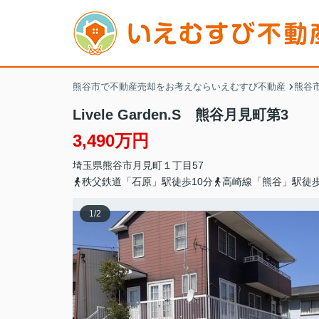
熊谷市で不動産売却をお考えならいえむすび不動産
熊谷市
Livele Garden.S 熊谷月見町第3
3,490万円
埼玉県
熊谷市
月見町
１丁目57
秩父鉄道「石原」駅徒歩10分
高崎線「熊谷」駅徒歩
1
/
2