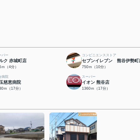
ーパー
コンビニエンスストア
ルク 赤城町店
セブンイレブン 熊谷伊勢町
96ｍ（4分）
750ｍ（10分）
合病院
スーパー
玉慈恵病院
イオン 熊谷店
330ｍ（17分）
1360ｍ（17分）