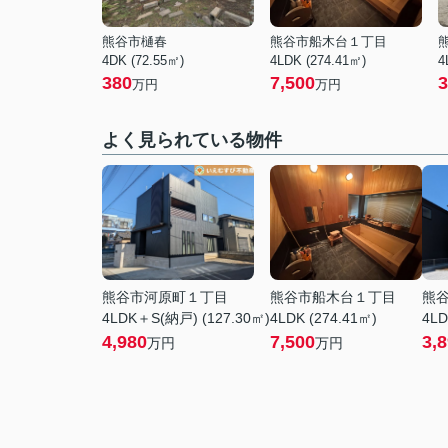
熊谷市樋春
熊谷市船木台１丁目
4DK (72.55㎡)
4LDK (274.41㎡)
4
380
7,500
3
万円
万円
よく見られている物件
熊谷市河原町１丁目
熊谷市船木台１丁目
熊
4LDK＋S(納戸) (127.30㎡)
4LDK (274.41㎡)
4LD
4,980
7,500
3,
万円
万円