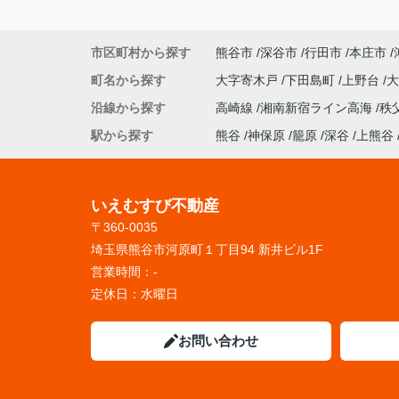
市区町村から探す
熊谷市
深谷市
行田市
本庄市
町名から探す
大字寄木戸
下田島町
上野台
沿線から探す
高崎線
湘南新宿ライン高海
秩
駅から探す
熊谷
神保原
籠原
深谷
上熊谷
いえむすび不動産
〒360-0035
埼玉県熊谷市河原町１丁目94 新井ビル1F
営業時間：
-
定休日：
水曜日
お問い合わせ