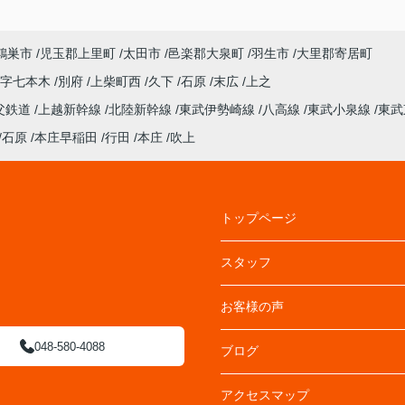
鴻巣市
児玉郡上里町
太田市
邑楽郡大泉町
羽生市
大里郡寄居町
大字七本木
別府
上柴町西
久下
石原
末広
上之
父鉄道
上越新幹線
北陸新幹線
東武伊勢崎線
八高線
東武小泉線
東武
石原
本庄早稲田
行田
本庄
吹上
トップページ
スタッフ
お客様の声
048-580-4088
ブログ
アクセスマップ