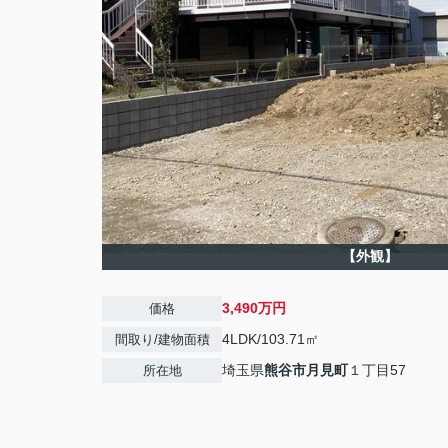
【外観】
3,490万円
価格
4LDK/103.71㎡
間取り/建物面積
埼玉県
熊谷市
月見町
１丁目57
所在地