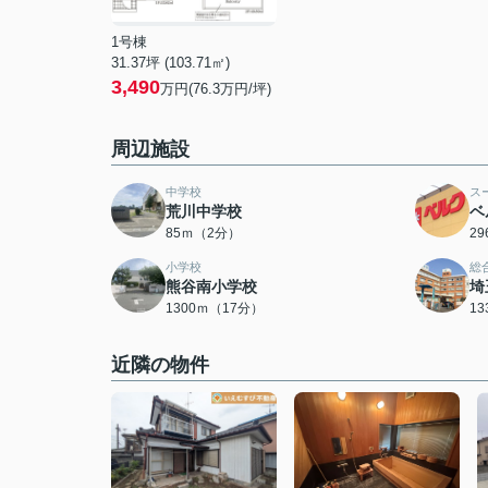
1号棟
31.37坪 (103.71㎡)
3,490
万円(76.3万円/坪)
周辺施設
中学校
ス
荒川中学校
ベ
85ｍ（2分）
2
小学校
総
熊谷南小学校
埼
1300ｍ（17分）
1
近隣の物件