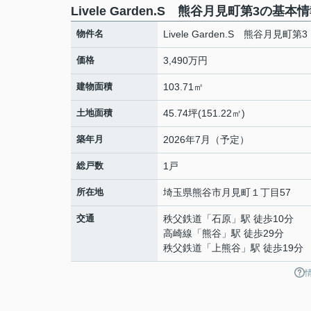
Livele Garden.S 熊谷月見町第3の基本
物件名
Livele Garden.S 熊谷月見町第3
価格
3,490万円
建物面積
103.71㎡
土地面積
45.74坪(151.22㎡)
築年月
2026年7月（予定）
総戸数
1戸
所在地
埼玉県
熊谷市
月見町
１丁目57
交通
秩父鉄道
「
石原
」駅 徒歩10分
高崎線
「
熊谷
」駅 徒歩29分
秩父鉄道
「
上熊谷
」駅 徒歩19分