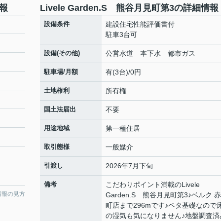
情報
Livele Garden.S 熊谷月見町第3の詳細情報
設備条件
建設住宅性能評価書付
駐車3台可
設備(その他)
公営水道 本下水 都市ガス
駐車場/月額
有(3台)/0円
土地権利
所有権
国土法届出
不要
用途地域
第一種住居
取引態様
一般媒介
引渡し
2026年7月下旬
備考
こだわりポイント満載のLivele
情報の見方
Garden.S 熊谷月見町第3♪ベルク 
町店まで296mです♪ベタ基礎なので
の湿気も気になりません♪地盤調査済