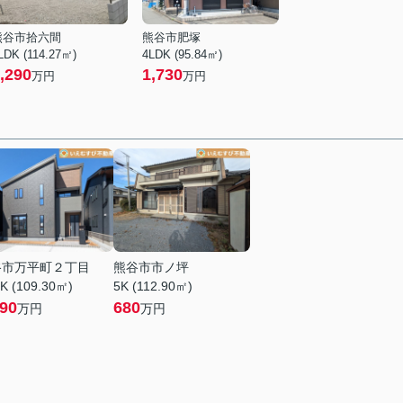
熊谷市拾六間
熊谷市肥塚
LDK (114.27㎡)
4LDK (95.84㎡)
,290
1,730
万円
万円
谷市万平町２丁目
熊谷市市ノ坪
K (109.30㎡)
5K (112.90㎡)
890
680
万円
万円