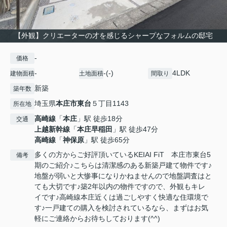
【外観】クリエーターの才を感じるシャープなフォルムの邸宅
-
価格
-
-(-)
4LDK
建物面積
土地面積
間取り
新築
築年数
埼玉県
本庄市
東台
５丁目1143
所在地
高崎線
「
本庄
」駅 徒歩18分
交通
上越新幹線
「
本庄早稲田
」駅 徒歩47分
高崎線
「
神保原
」駅 徒歩65分
多くの方からご好評頂いているKEIAI FiT 本庄市東台5
備考
期のご紹介♪こちらは清潔感のある新築戸建て物件です♪
地盤が弱いと大惨事になりかねませんので地盤調査はと
ても大切です♪築2年以内の物件ですので、外観もキレ
イです♪高崎線本庄近くは過ごしやすく快適な住環境で
す♪一戸建ての購入を検討されているなら、まずはお気
軽にご連絡からお待ちしております(^^)