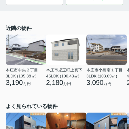
近隣の物件
本庄市中央２丁目
本庄市小島南１丁目
本庄市児玉町上真下
3LDK (105.38㎡)
3LDK (103.09㎡)
4SLDK (100.43㎡)
4
3,190
3,090
2,180
万円
万円
万円
よく見られている物件