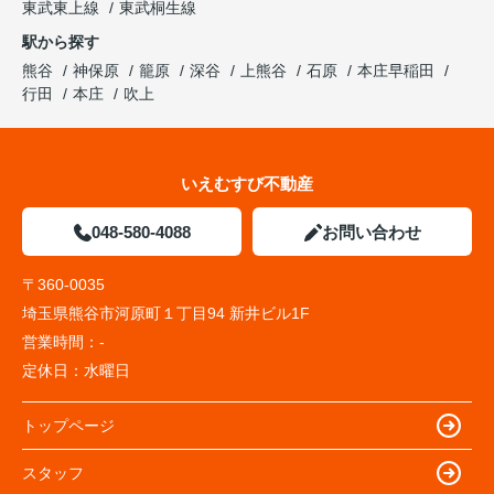
東武東上線
東武桐生線
駅から探す
熊谷
神保原
籠原
深谷
上熊谷
石原
本庄早稲田
行田
本庄
吹上
いえむすび不動産
048-580-4088
お問い合わせ
〒360-0035
埼玉県熊谷市河原町１丁目94 新井ビル1F
営業時間：
-
定休日：
水曜日
トップページ
スタッフ