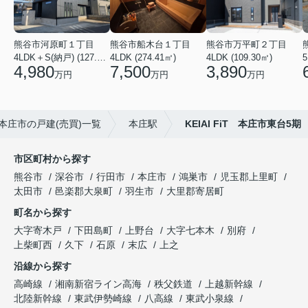
熊谷市河原町１丁目
熊谷市船木台１丁目
熊谷市万平町２丁目
4LDK＋S(納戸) (127.30㎡)
4LDK (274.41㎡)
4LDK (109.30㎡)
5
4,980
7,500
3,890
万円
万円
万円
本庄市の戸建(売買)一覧
本庄駅
KEIAI FiT 本庄市東台5期
市区町村から探す
熊谷市
深谷市
行田市
本庄市
鴻巣市
児玉郡上里町
太田市
邑楽郡大泉町
羽生市
大里郡寄居町
町名から探す
大字寄木戸
下田島町
上野台
大字七本木
別府
上柴町西
久下
石原
末広
上之
沿線から探す
高崎線
湘南新宿ライン高海
秩父鉄道
上越新幹線
北陸新幹線
東武伊勢崎線
八高線
東武小泉線