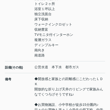
トイレ２ヶ所
浴室１坪以上
独立洗面台
床下収納
ウォークインクロゼット
収納豊富
TVモニタ付インターホン
複層ガラス
ディンプルキー
南向き
南道路
公営水道 本下水 都市ガス
設備(その他)
◆開放感と家族との距離感にこだわったＬＤ
備考
Ｋ
開放的な折り上げ天井のリビングで家族みん
なでくつろげそうですね♪
◆お買物施設、小中学校が徒歩15分圏内♪
日々のお買物も楽々！小学生の登下校、中学