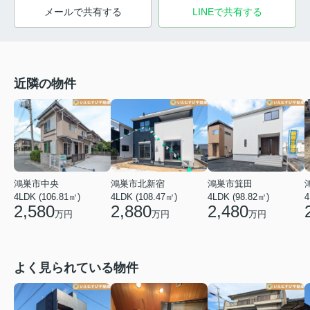
メールで共有する
LINEで共有する
近隣の物件
鴻巣市中央
鴻巣市北新宿
鴻巣市箕田
4
4LDK (106.81㎡)
4LDK (108.47㎡)
4LDK (98.82㎡)
2,580
2,880
2,480
万円
万円
万円
よく見られている物件