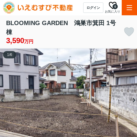
0
ログイン
お気に入り
BLOOMING GARDEN 鴻巣市箕田 1号
棟
3,590
万円
1
/
6