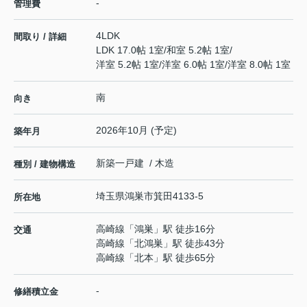
-
管理費
4LDK
間取り / 詳細
LDK 17.0帖 1室
/
和室 5.2帖 1室
/
洋室 5.2帖 1室
/
洋室 6.0帖 1室
/
洋室 8.0帖 1室
南
向き
2026年10月 (予定)
築年月
新築一戸建 / 木造
種別 / 建物構造
埼玉県
鴻巣市
箕田
4133-5
所在地
高崎線
「
鴻巣
」駅 徒歩16分
交通
高崎線
「
北鴻巣
」駅 徒歩43分
高崎線
「
北本
」駅 徒歩65分
-
修繕積立金