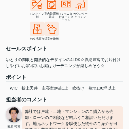
バストイレ
室内洗濯機
TVモニタ
カウンター
別
置場
付きインタ
キッチン
ーホン
独立洗面台
浴室乾燥機
セールスポイント
ゆとりの間取と開放的なデザインの4LDK☆収納豊富でお片付け
しやすいお家♪広いお庭はガーデニングが楽しめそう☆
ポイント
WIC
折上天井
主寝室8帖以上
吹抜け
敷地100坪以上
担当者のコメント
弊社では戸建・土地・マンションのご購入から売
却・ローンのご相談など幅広くご相談いただけま
す。地元ネットワークを駆使した物件のご紹介が可
佐藤 祐介