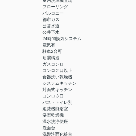
室内洗濯機置場
フローリング
バルコニー
都市ガス
公営水道
公共下水
24時間換気システム
電気有
駐車2台可
耐震構造
ガスコンロ
コンロ２口以上
食器洗い乾燥機
システムキッチン
対面式キッチン
コンロ３口
バス・トイレ別
追焚機能浴室
浴室乾燥機
温水洗浄便座
洗面台
洗髪洗面化粧台