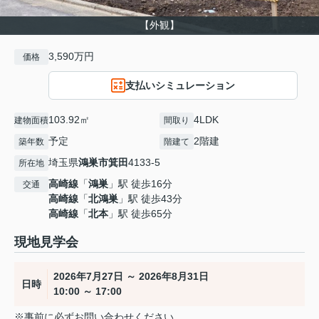
【外観】
3,590万円
価格
支払いシミュレーション
103.92㎡
4LDK
建物面積
間取り
予定
2階建
築年数
階建て
埼玉県
鴻巣市
箕田
4133-5
所在地
高崎線
「
鴻巣
」駅 徒歩16分
交通
高崎線
「
北鴻巣
」駅 徒歩43分
高崎線
「
北本
」駅 徒歩65分
現地見学会
2026年7月27日 ～ 2026年8月31日
日時
10:00 ～ 17:00
※事前に必ずお問い合わせください