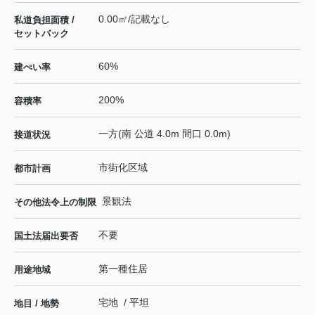
0.00㎡/記載なし
私道負担面積 /
セットバック
60%
建ぺい率
200%
容積率
一方(南 公道 4.0m 間口 0.0m)
接道状況
市街化区域
都市計画
景観法
その他法令上の制限
不要
国土法届出要否
第一種住居
用途地域
宅地 / 平坦
地目 / 地勢