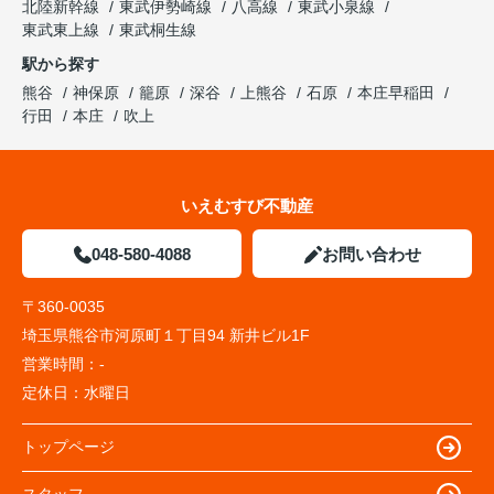
北陸新幹線
東武伊勢崎線
八高線
東武小泉線
東武東上線
東武桐生線
駅から探す
熊谷
神保原
籠原
深谷
上熊谷
石原
本庄早稲田
行田
本庄
吹上
いえむすび不動産
048-580-4088
お問い合わせ
〒360-0035
埼玉県熊谷市河原町１丁目94 新井ビル1F
営業時間：
-
定休日：
水曜日
トップページ