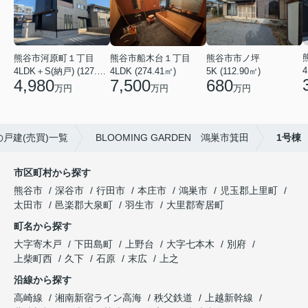
熊谷市河原町１丁目
熊谷市市ノ坪
熊谷市船木台１丁目
4
4LDK＋S(納戸) (127.30㎡)
5K (112.90㎡)
4LDK (274.41㎡)
4,980
680
7,500
万円
万円
万円
戸建(売買)一覧
BLOOMING GARDEN 鴻巣市箕田
1号棟
市区町村から探す
熊谷市
深谷市
行田市
本庄市
鴻巣市
児玉郡上里町
太田市
邑楽郡大泉町
羽生市
大里郡寄居町
町名から探す
大字寄木戸
下田島町
上野台
大字七本木
別府
上柴町西
久下
石原
末広
上之
沿線から探す
高崎線
湘南新宿ライン高海
秩父鉄道
上越新幹線