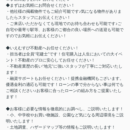
◆まずはお気軽にお問合せください！
・他社様の掲載物件でもご紹介可能です♪気になる物件がありま
したらスタッフにお伝えください！
・ご来店いただかなくても現地でのお待ち合わせも可能です♪ご
自宅や最寄り駅等、お客様のご都合の良い場所への送迎も可能で
すのでお気軽にお伝えください！
◆いえむすび不動産へお任せください！
・担当者は全員“宅建士”です！住宅購入は人生においての大イベ
ント！不動産のプロに安心してお任せください！
・不動産業歴の長い“地元”に強いスタッフが丁寧にご対応いたし
ます！
・融資サポートもお任せください！提携金融機関もございます。
優遇金利の適応も可能です！ローンの事で分からない事は何でも
ご相談ください♪お客様に合ったローンの組み方をご提案いたし
ます！
◆お客様に必要な情報を徹底的にお調べし、ご説明いたします！
・小、中学校やお買い物施設、公園など気になる周辺環境をご説
明いたします！
・土地調査、ハザードマップ等の情報もご説明いたします！