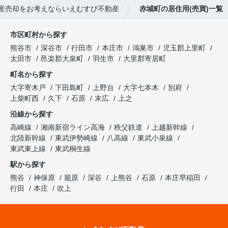
産売却をお考えならいえむすび不動産
赤城町の居住用(売買)一覧
市区町村から探す
熊谷市
深谷市
行田市
本庄市
鴻巣市
児玉郡上里町
太田市
邑楽郡大泉町
羽生市
大里郡寄居町
町名から探す
大字寄木戸
下田島町
上野台
大字七本木
別府
上柴町西
久下
石原
末広
上之
沿線から探す
高崎線
湘南新宿ライン高海
秩父鉄道
上越新幹線
北陸新幹線
東武伊勢崎線
八高線
東武小泉線
東武東上線
東武桐生線
駅から探す
熊谷
神保原
籠原
深谷
上熊谷
石原
本庄早稲田
行田
本庄
吹上