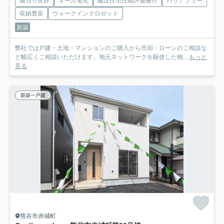
陽当り良好
オール電化
建設住宅性能評価書付
バリアフリー
収納豊富
ウォークインクロゼット
新築
弊社では戸建・土地・マンションのご購入から売却・ローンのご相談な
ど幅広くご相談いただけます。地元ネットワークを駆使した物...
もっと
見る
新築一戸建
熊谷市赤城町