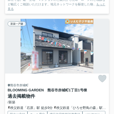
ど幅広くご相談いただけます。地元ネットワークを駆使した物...
もっと
見る
新築一戸建
熊谷市赤城町
BLOOMING GARDEN 熊谷市赤城町1丁目
1号棟
過去掲載物件
/新築
秩父鉄道「石原」駅 徒歩9分
秩父鉄道「ひろせ野鳥の森」駅 徒歩14分