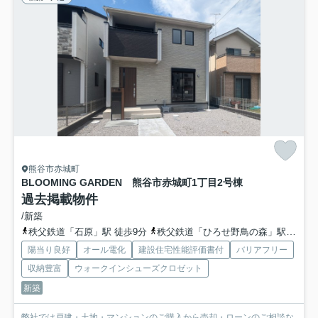
熊谷市赤城町
BLOOMING GARDEN 熊谷市赤城町1丁目
2号棟
過去掲載物件
/新築
秩父鉄道「石原」駅 徒歩9分
秩父鉄道「ひろせ野鳥の森」駅 徒歩14分
陽当り良好
オール電化
建設住宅性能評価書付
バリアフリー
収納豊富
ウォークインシューズクロゼット
新築
弊社では戸建・土地・マンションのご購入から売却・ローンのご相談な