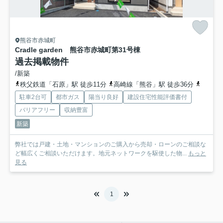
熊谷市赤城町
Cradle garden 熊谷市赤城町第3
1号棟
過去掲載物件
/新築
秩父鉄道「石原」駅 徒歩11分
高崎線「熊谷」駅 徒歩36分
秩父鉄
駐車2台可
都市ガス
陽当り良好
建設住宅性能評価書付
バリアフリー
収納豊富
新築
弊社では戸建・土地・マンションのご購入から売却・ローンのご相談な
ど幅広くご相談いただけます。地元ネットワークを駆使した物...
もっと
見る
1