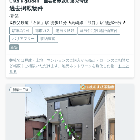
Cradle garden 熊谷市赤城町第3
2号棟
過去掲載物件
/新築
秩父鉄道「石原」駅 徒歩11分
高崎線「熊谷」駅 徒歩36分
秩父鉄
駐車2台可
都市ガス
陽当り良好
建設住宅性能評価書付
バリアフリー
収納豊富
新築
弊社では戸建・土地・マンションのご購入から売却・ローンのご相談な
ど幅広くご相談いただけます。地元ネットワークを駆使した物...
もっと
見る
新築一戸建