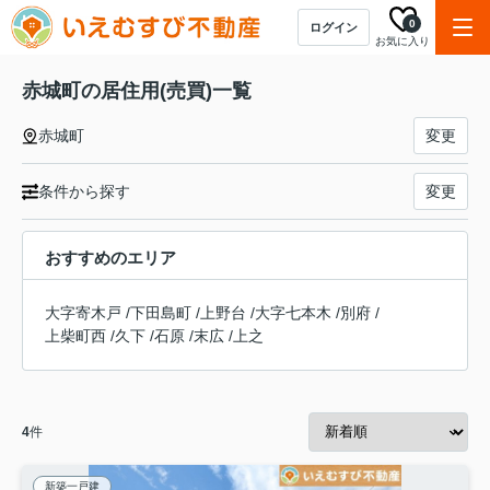
0
ログイン
お気に入り
赤城町の居住用(売買)一覧
赤城町
変更
条件から探す
変更
おすすめのエリア
大字寄木戸
/
下田島町
/
上野台
/
大字七本木
/
別府
/
上柴町西
/
久下
/
石原
/
末広
/
上之
4
件
新築一戸建