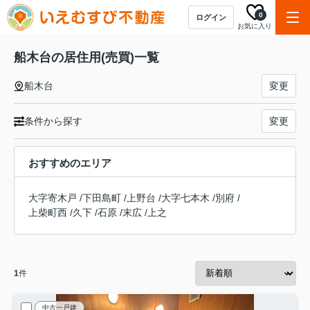
0
ログイン
お気に入り
船木台の居住用(売買)一覧
船木台
変更
条件から探す
変更
おすすめのエリア
大字寄木戸
/
下田島町
/
上野台
/
大字七本木
/
別府
/
上柴町西
/
久下
/
石原
/
末広
/
上之
1
件
中古一戸建