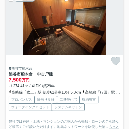
熊谷市船木台
熊谷市船木台 中古戸建
7,500
万円
- / 274.41㎡ / 4LDK /築29年
高崎線「吹上」駅 徒歩62分車10分 5.0km
高崎線「行田」駅 徒歩72分
プロパンガス
陽当り良好
二世帯住宅
収納豊富
ウォークインクロゼット
システムキッチン
弊社では戸建・土地・マンションのご購入から売却・ローンのご相談な
ど幅広くご相談いただけます。地元ネットワークを駆使した物...
もっと