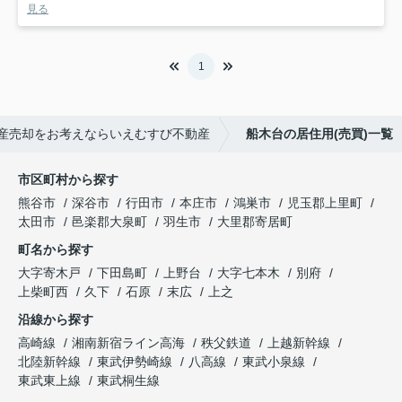
見る
1
産売却をお考えならいえむすび不動産
船木台の居住用(売買)一覧
市区町村から探す
熊谷市
深谷市
行田市
本庄市
鴻巣市
児玉郡上里町
太田市
邑楽郡大泉町
羽生市
大里郡寄居町
町名から探す
大字寄木戸
下田島町
上野台
大字七本木
別府
上柴町西
久下
石原
末広
上之
沿線から探す
高崎線
湘南新宿ライン高海
秩父鉄道
上越新幹線
北陸新幹線
東武伊勢崎線
八高線
東武小泉線
東武東上線
東武桐生線