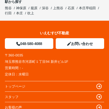
駅から探す
熊谷
神保原
籠原
深谷
上熊谷
石原
本庄早稲田
行田
本庄
吹上
いえむすび不動産
048-580-4088
お問い合わせ
〒360-0035
埼玉県熊谷市河原町１丁目94 新井ビル1F
営業時間：
-
定休日：
水曜日
トップページ
スタッフ
お客様の声