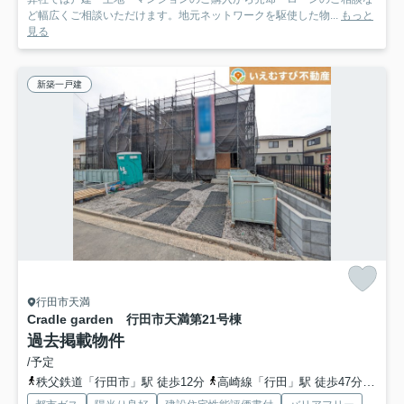
ど幅広くご相談いただけます。地元ネットワークを駆使した物...
もっと
見る
新築一戸建
行田市天満
Cradle garden 行田市天満第2
1号棟
過去掲載物件
/予定
秩父鉄道「行田市」駅 徒歩12分
高崎線「行田」駅 徒歩47分
秩父