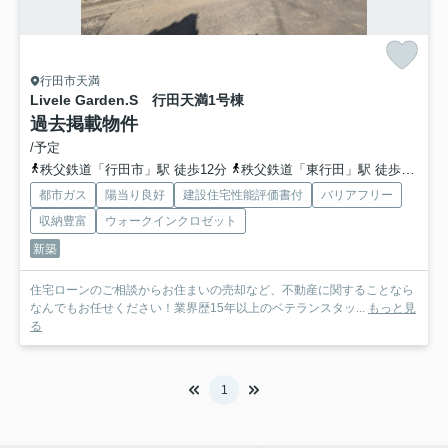
行田市天満
Livele Garden.S 行田天満
1号棟
過去掲載物件
/予定
秩父鉄道「行田市」駅 徒歩12分
秩父鉄道「東行田」駅 徒歩23分
都市ガス
陽当り良好
建設住宅性能評価書付
バリアフリー
収納豊富
ウォークインクロゼット
新築
住宅ローンのご相談からお住まいの売却など、不動産に関することなら
なんでもお任せください！業界歴15年以上のベテランスタッ...
もっと見
る
1