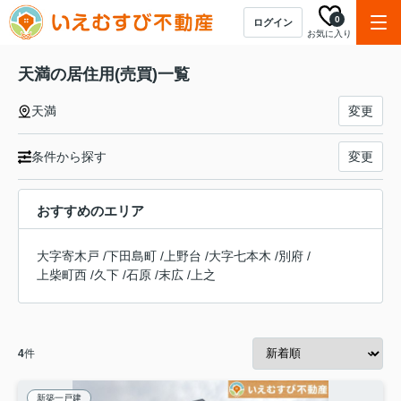
0
ログイン
お気に入り
天満の居住用(売買)一覧
天満
変更
条件から探す
変更
おすすめのエリア
大字寄木戸
/
下田島町
/
上野台
/
大字七本木
/
別府
/
上柴町西
/
久下
/
石原
/
末広
/
上之
4
件
新築一戸建