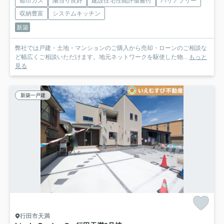
都市ガス
陽当り良好
建設住宅性能評価書付
バリアフリー
収納豊富
システムキッチン
新築
弊社では戸建・土地・マンションのご購入から売却・ローンのご相談な
ど幅広くご相談いただけます。地元ネットワークを駆使した物...
もっと
見る
新築一戸建
行田市天満