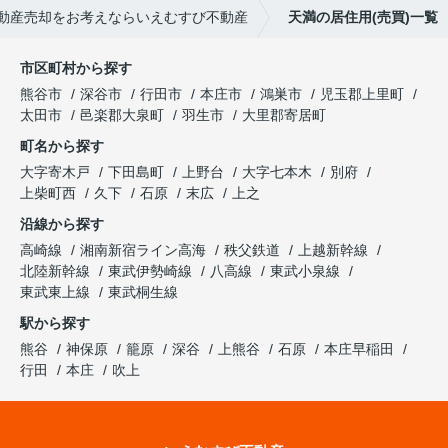
動産売却をお考えならいえむすび不動産
天満の居住用(売買)一覧
市区町村から探す
熊谷市
深谷市
行田市
本庄市
鴻巣市
児玉郡上里町
太田市
邑楽郡大泉町
羽生市
大里郡寄居町
町名から探す
大字寄木戸
下田島町
上野台
大字七本木
別府
上柴町西
久下
石原
末広
上之
沿線から探す
高崎線
湘南新宿ライン高海
秩父鉄道
上越新幹線
北陸新幹線
東武伊勢崎線
八高線
東武小泉線
東武東上線
東武桐生線
駅から探す
熊谷
神保原
籠原
深谷
上熊谷
石原
本庄早稲田
行田
本庄
吹上