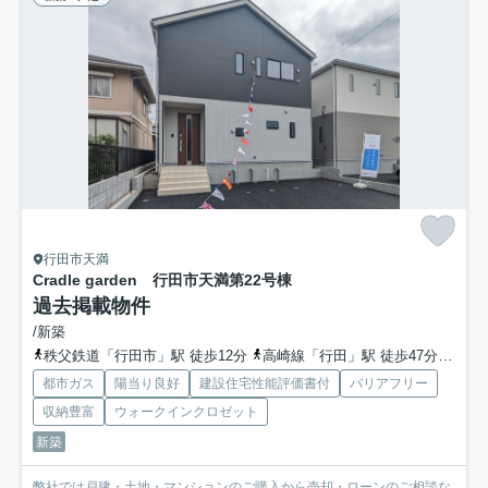
行田市天満
Cradle garden 行田市天満第2
2号棟
過去掲載物件
/新築
秩父鉄道「行田市」駅 徒歩12分
高崎線「行田」駅 徒歩47分
秩父
都市ガス
陽当り良好
建設住宅性能評価書付
バリアフリー
収納豊富
ウォークインクロゼット
新築
弊社では戸建・土地・マンションのご購入から売却・ローンのご相談な