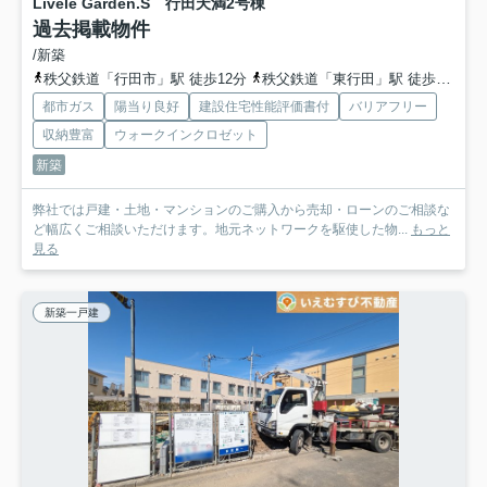
Livele Garden.S 行田天満
2号棟
過去掲載物件
/新築
秩父鉄道「行田市」駅 徒歩12分
秩父鉄道「東行田」駅 徒歩23分
都市ガス
陽当り良好
建設住宅性能評価書付
バリアフリー
収納豊富
ウォークインクロゼット
新築
弊社では戸建・土地・マンションのご購入から売却・ローンのご相談な
ど幅広くご相談いただけます。地元ネットワークを駆使した物...
もっと
見る
新築一戸建