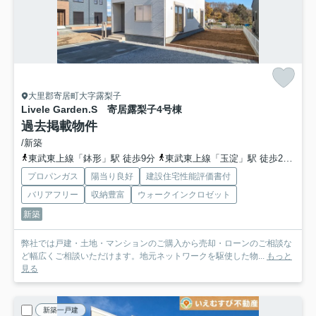
大里郡寄居町大字露梨子
Livele Garden.S 寄居露梨子
4号棟
過去掲載物件
/新築
東武東上線「鉢形」駅 徒歩9分
東武東上線「玉淀」駅 徒歩27分
東
プロパンガス
陽当り良好
建設住宅性能評価書付
バリアフリー
収納豊富
ウォークインクロゼット
新築
弊社では戸建・土地・マンションのご購入から売却・ローンのご相談な
ど幅広くご相談いただけます。地元ネットワークを駆使した物...
もっと
見る
新築一戸建