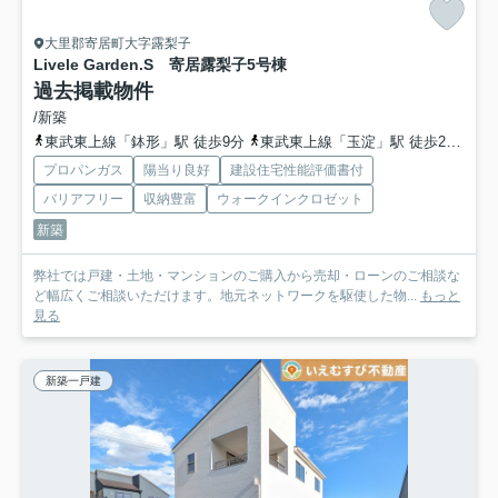
大里郡寄居町大字露梨子
Livele Garden.S 寄居露梨子
5号棟
過去掲載物件
/新築
東武東上線「鉢形」駅 徒歩9分
東武東上線「玉淀」駅 徒歩27分
東
プロパンガス
陽当り良好
建設住宅性能評価書付
バリアフリー
収納豊富
ウォークインクロゼット
新築
弊社では戸建・土地・マンションのご購入から売却・ローンのご相談な
ど幅広くご相談いただけます。地元ネットワークを駆使した物...
もっと
見る
新築一戸建