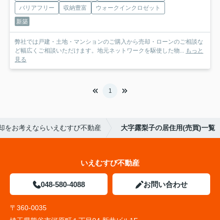
バリアフリー
収納豊富
ウォークインクロゼット
新築
弊社では戸建・土地・マンションのご購入から売却・ローンのご相談な
ど幅広くご相談いただけます。地元ネットワークを駆使した物...
もっと
見る
1
却をお考えならいえむすび不動産
大字露梨子の居住用(売買)一覧
いえむすび不動産
048-580-4088
お問い合わせ
〒360-0035