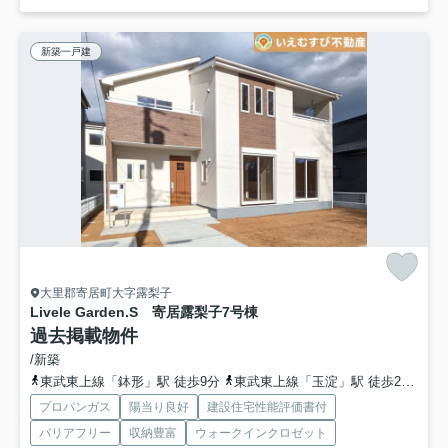
新築一戸建
大里郡寄居町大字露梨子
Livele Garden.S 寄居露梨子
7号棟
過去掲載物件
/新築
東武東上線「鉢形」駅 徒歩9分
東武東上線「玉淀」駅 徒歩27分
東
プロパンガス
陽当り良好
建設住宅性能評価書付
バリアフリー
収納豊富
ウォークインクロゼット