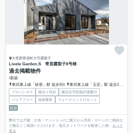
大里郡寄居町大字露梨子
Livele Garden.S 寄居露梨子
8号棟
過去掲載物件
/新築
東武東上線「鉢形」駅 徒歩9分
東武東上線「玉淀」駅 徒歩27分
東
プロパンガス
陽当り良好
建設住宅性能評価書付
バリアフリー
収納豊富
ウォークインクロゼット
新築
弊社では戸建・土地・マンションのご購入から売却・ローンのご相談な
ど幅広くご相談いただけます。地元ネットワークを駆使した物...
もっと
見る