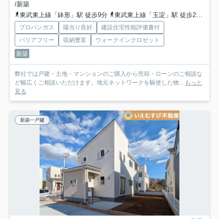
/新築
東武東上線「鉢形」駅 徒歩9分
東武東上線「玉淀」駅 徒歩27分
東
プロパンガス
陽当り良好
建設住宅性能評価書付
バリアフリー
収納豊富
ウォークインクロゼット
新築
弊社では戸建・土地・マンションのご購入から売却・ローンのご相談な
ど幅広くご相談いただけます。地元ネットワークを駆使した物...
もっと
見る
新築一戸建