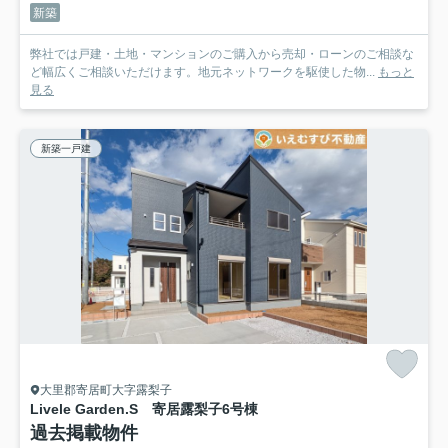
新築
弊社では戸建・土地・マンションのご購入から売却・ローンのご相談な
ど幅広くご相談いただけます。地元ネットワークを駆使した物...
もっと
見る
新築一戸建
大里郡寄居町大字露梨子
Livele Garden.S 寄居露梨子
6号棟
過去掲載物件