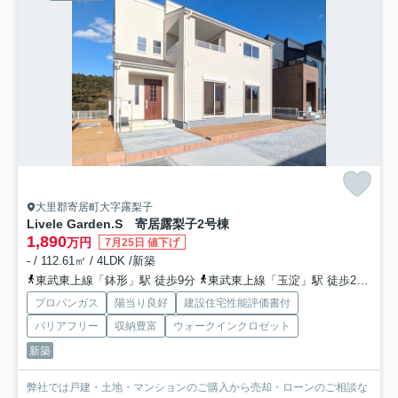
大里郡寄居町大字露梨子
Livele Garden.S 寄居露梨子
2号棟
1,890
万円
7月25日 値下げ
- / 112.61㎡ / 4LDK /新築
東武東上線「鉢形」駅 徒歩9分
東武東上線「玉淀」駅 徒歩27分
東
プロパンガス
陽当り良好
建設住宅性能評価書付
バリアフリー
収納豊富
ウォークインクロゼット
新築
弊社では戸建・土地・マンションのご購入から売却・ローンのご相談な