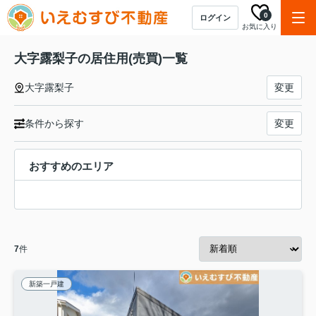
0
ログイン
お気に入り
大字露梨子の居住用(売買)一覧
大字露梨子
変更
条件から探す
変更
おすすめのエリア
7
件
新築一戸建