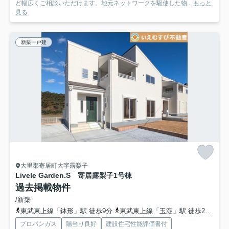
ど幅広くご相談いただけます。地元ネットワークを駆使した物...
もっと
見る
新築一戸建
大里郡寄居町大字露梨子
Livele Garden.S 寄居露梨子
1号棟
過去掲載物件
/新築
東武東上線「鉢形」駅 徒歩9分
東武東上線「玉淀」駅 徒歩27分
東
プロパンガス
陽当り良好
建設住宅性能評価書付