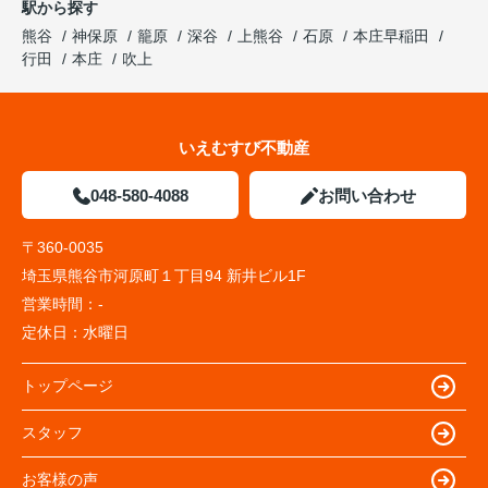
駅から探す
熊谷
神保原
籠原
深谷
上熊谷
石原
本庄早稲田
行田
本庄
吹上
いえむすび不動産
048-580-4088
お問い合わせ
〒360-0035
埼玉県熊谷市河原町１丁目94 新井ビル1F
営業時間：
-
定休日：
水曜日
トップページ
スタッフ
お客様の声