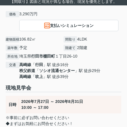
【間取り】図面と現況が異なる場合、現況を優先とします。
3,290万円
価格
支払いシミュレーション
106.82㎡
4LDK
建物面積
間取り
予定
2階建
築年数
階建て
埼玉県
行田市
棚田町
１丁目26-10
所在地
高崎線
「
行田
」駅 徒歩16分
交通
秩父鉄道
「
ソシオ流通センター
」駅 徒歩29分
高崎線
「
吹上
」駅 徒歩39分
現地見学会
2026年7月27日 ～ 2026年8月31日
日時
10:00 ～ 17:00
※事前に必ずお問い合わせください
◆まずはお気軽にお問合せください！