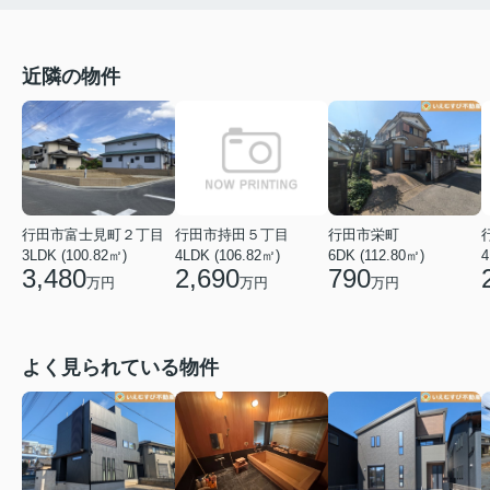
近隣の物件
行田市富士見町２丁目
行田市持田５丁目
行田市栄町
4
3LDK (100.82㎡)
4LDK (106.82㎡)
6DK (112.80㎡)
3,480
2,690
790
万円
万円
万円
よく見られている物件