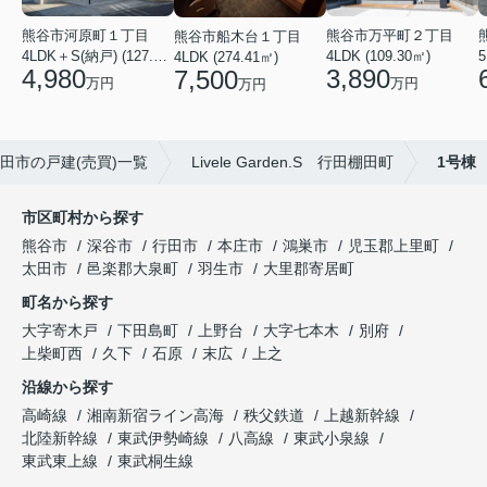
熊谷市万平町２丁目
熊谷市河原町１丁目
熊谷市船木台１丁目
4LDK (109.30㎡)
4LDK＋S(納戸) (127.30㎡)
5
4LDK (274.41㎡)
3,890
4,980
7,500
万円
万円
万円
田市の戸建(売買)一覧
Livele Garden.S 行田棚田町
1号棟
市区町村から探す
熊谷市
深谷市
行田市
本庄市
鴻巣市
児玉郡上里町
太田市
邑楽郡大泉町
羽生市
大里郡寄居町
町名から探す
大字寄木戸
下田島町
上野台
大字七本木
別府
上柴町西
久下
石原
末広
上之
沿線から探す
高崎線
湘南新宿ライン高海
秩父鉄道
上越新幹線
北陸新幹線
東武伊勢崎線
八高線
東武小泉線
東武東上線
東武桐生線