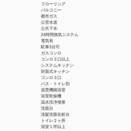
フローリング
バルコニー
都市ガス
公営水道
公共下水
24時間換気システム
電気有
駐車3台可
ガスコンロ
コンロ２口以上
システムキッチン
対面式キッチン
コンロ３口
バス・トイレ別
追焚機能浴室
浴室乾燥機
温水洗浄便座
洗面台
洗髪洗面化粧台
トイレ２ヶ所
浴室１坪以上