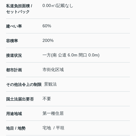
0.00㎡/記載なし
私道負担面積 /
セットバック
60%
建ぺい率
200%
容積率
一方(南 公道 6.0m 間口 0.0m)
接道状況
市街化区域
都市計画
景観法
その他法令上の制限
不要
国土法届出要否
第一種住居
用途地域
宅地 / 平坦
地目 / 地勢