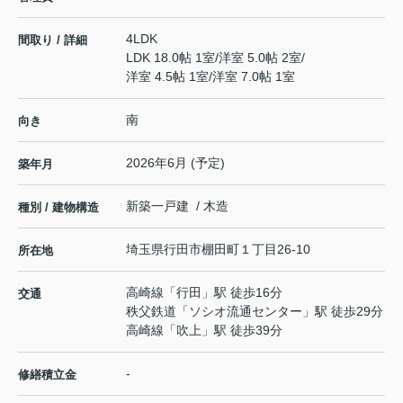
4LDK
間取り / 詳細
LDK 18.0帖 1室
/
洋室 5.0帖 2室
/
洋室 4.5帖 1室
/
洋室 7.0帖 1室
南
向き
2026年6月 (予定)
築年月
新築一戸建 / 木造
種別 / 建物構造
埼玉県
行田市
棚田町
１丁目26-10
所在地
高崎線
「
行田
」駅 徒歩16分
交通
秩父鉄道
「
ソシオ流通センター
」駅 徒歩29分
高崎線
「
吹上
」駅 徒歩39分
-
修繕積立金