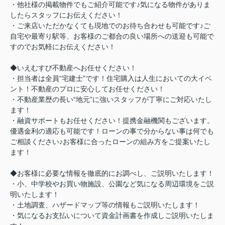
・他社様の掲載物件でもご紹介可能です♪気になる物件がありま
したらスタッフにお伝えください！
・ご来店いただかなくても現地でのお待ち合わせも可能です♪ご
自宅や最寄り駅等、お客様のご都合の良い場所への送迎も可能で
すのでお気軽にお伝えください！
◆いえむすび不動産へお任せください！
・担当者は全員“宅建士”です！住宅購入は人生においての大イベ
ント！不動産のプロに安心してお任せください！
・不動産業歴の長い“地元”に強いスタッフが丁寧にご対応いたし
ます！
・融資サポートもお任せください！提携金融機関もございます。
優遇金利の適応も可能です！ローンの事で分からない事は何でも
ご相談ください♪お客様に合ったローンの組み方をご提案いたし
ます！
◆お客様に必要な情報を徹底的にお調べし、ご説明いたします！
・小、中学校やお買い物施設、公園など気になる周辺環境をご説
明いたします！
・土地調査、ハザードマップ等の情報もご説明いたします！
・気になるお支払いについて資金計画書を作成しご説明いたしま