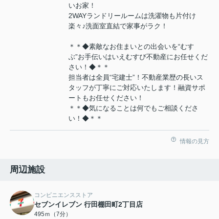
いお家！
2WAYランドリールームは洗濯物も片付け
楽々♪洗面室直結で家事がラク！
＊＊◆素敵なお住まいとの出会いを“むす
ぶ”お手伝いはいえむすび不動産にお任せくだ
さい！◆＊＊
担当者は全員“宅建士”！不動産業歴の長いス
タッフが丁寧にご対応いたします！融資サポ
ートもお任せください！
＊＊◆気になることは何でもご相談くださ
い！◆＊＊
情報の見方
周辺施設
コンビニエンスストア
セブンイレブン 行田棚田町2丁目店
495ｍ（7分）