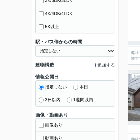
3K/3DK/3LDK
4K/4DK/4LDK
5K以上
駅・バス停からの時間
弊社
能で
建物構造
追加する
情報公開日
新築
指定しない
本日
3日以内
1週間以内
画像・動画あり
画像あり
動画あり
弊社