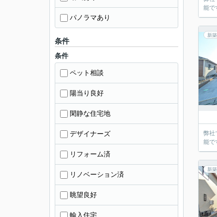
能で
パノラマあり
新築
条件
条件
ペット相談
陽当り良好
閑静な住宅地
デザイナーズ
弊社
能で
リフォーム済
新築
リノベーション済
眺望良好
輸入住宅