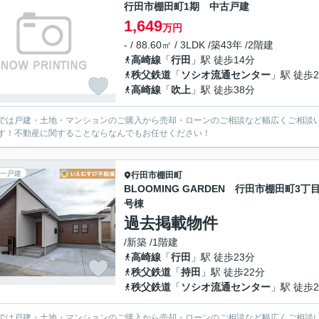
行田市棚田町1期 中古戸建
1,649
万円
- / 88.60㎡ / 3LDK /築43年 /2階建
高崎線
「
行田
」駅 徒歩14分
秩父鉄道
「
ソシオ流通センター
」駅 徒歩2
高崎線
「
吹上
」駅 徒歩38分
では戸建・土地・マンションのご購入から売却・ローンのご相談など幅広くご相談
す！不動産に関することならなんでもお任せください！
一戸建
行田市
棚田町
BLOOMING GARDEN 行田市棚田町3丁目
号棟
過去掲載物件
/新築 /1階建
高崎線
「
行田
」駅 徒歩23分
秩父鉄道
「
持田
」駅 徒歩22分
秩父鉄道
「
ソシオ流通センター
」駅 徒歩2
では戸建・土地・マンションのご購入から売却・ローンのご相談など幅広くご相談