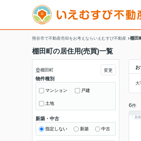
棚田
熊谷市で不動産売却をお考えならいえむすび不動産
棚田町の居住用(売買)一覧
お
棚田町
変更
物件種別
大
マンション
戸建
土地
6
件
新築
新築・中古
指定しない
新築
中古