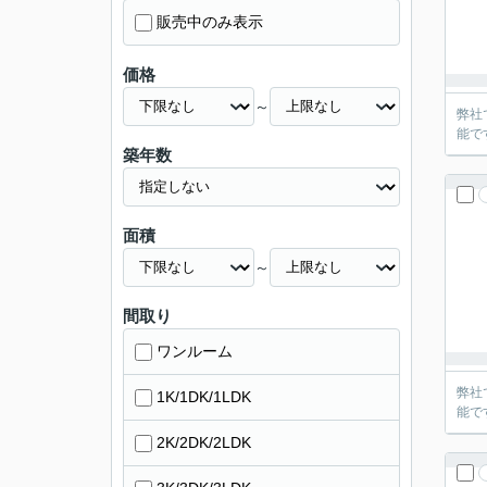
販売中のみ表示
価格
～
弊社
能で
築年数
面積
～
間取り
ワンルーム
弊社
1K/1DK/1LDK
能で
2K/2DK/2LDK