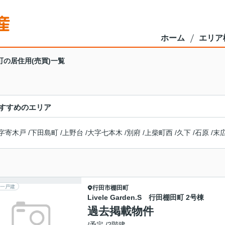
ホーム
エリア
町の居住用(売買)一覧
すすめのエリア
字寄木戸
/
下田島町
/
上野台
/
大字七本木
/
別府
/
上柴町西
/
久下
/
石原
/
末
一戸建
行田市
棚田町
Livele Garden.S 行田棚田町 2号棟
過去掲載物件
/予定 /2階建