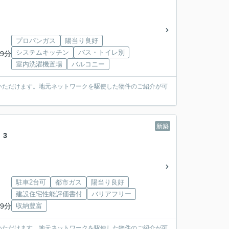
プロパンガス
陽当り良好
システムキッチン
バス・トイレ別
9分
室内洗濯機置場
バルコニー
いただけます。地元ネットワークを駆使した物件のご紹介が可
新築
 3
駐車2台可
都市ガス
陽当り良好
建設住宅性能評価書付
バリアフリー
9分
収納豊富
いただけます。地元ネットワークを駆使した物件のご紹介が可