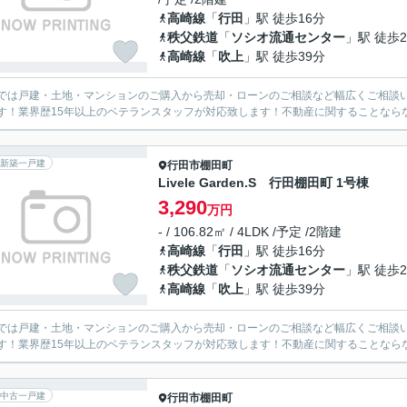
高崎線
「
行田
」駅 徒歩16分
秩父鉄道
「
ソシオ流通センター
」駅 徒歩2
高崎線
「
吹上
」駅 徒歩39分
では戸建・土地・マンションのご購入から売却・ローンのご相談など幅広くご相談
す！業界歴15年以上のベテランスタッフが対応致します！不動産に関することなら
新築一戸建
行田市
棚田町
Livele Garden.S 行田棚田町 1号棟
3,290
万円
- / 106.82㎡ / 4LDK /予定 /2階建
高崎線
「
行田
」駅 徒歩16分
秩父鉄道
「
ソシオ流通センター
」駅 徒歩2
高崎線
「
吹上
」駅 徒歩39分
では戸建・土地・マンションのご購入から売却・ローンのご相談など幅広くご相談
す！業界歴15年以上のベテランスタッフが対応致します！不動産に関することなら
中古一戸建
行田市
棚田町