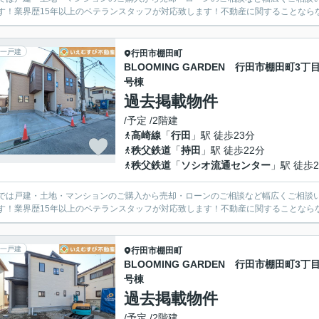
す！業界歴15年以上のベテランスタッフが対応致します！不動産に関することなら
一戸建
行田市
棚田町
BLOOMING GARDEN 行田市棚田町3丁目
号棟
過去掲載物件
/予定 /2階建
高崎線
「
行田
」駅 徒歩23分
秩父鉄道
「
持田
」駅 徒歩22分
秩父鉄道
「
ソシオ流通センター
」駅 徒歩2
では戸建・土地・マンションのご購入から売却・ローンのご相談など幅広くご相談
す！業界歴15年以上のベテランスタッフが対応致します！不動産に関することなら
一戸建
行田市
棚田町
BLOOMING GARDEN 行田市棚田町3丁目
号棟
過去掲載物件
/予定 /2階建