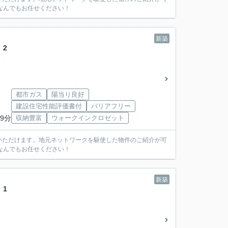
なんでもお任せください！
新築
 2
都市ガス
陽当り良好
建設住宅性能評価書付
バリアフリー
9分
収納豊富
ウォークインクロゼット
いただけます。地元ネットワークを駆使した物件のご紹介が可
なんでもお任せください！
新築
 1