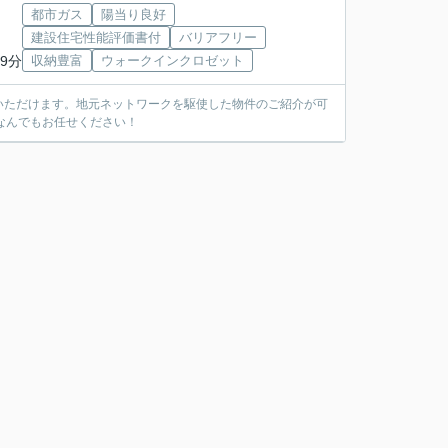
都市ガス
陽当り良好
建設住宅性能評価書付
バリアフリー
9分
収納豊富
ウォークインクロゼット
いただけます。地元ネットワークを駆使した物件のご紹介が可
なんでもお任せください！