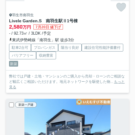
羽生市南羽生
Livele Garden.S 南羽生駅Ⅱ
1号棟
2,580
万円
7月20日 値下げ
- / 92.73㎡ / 3LDK /予定
東武伊勢崎線「南羽生」駅 徒歩3分
駐車2台可
プロパンガス
陽当り良好
建設住宅性能評価書付
バリアフリー
収納豊富
新築
弊社では戸建・土地・マンションのご購入から売却・ローンのご相談な
ど幅広くご相談いただけます。地元ネットワークを駆使した物...
もっと
見る
新築一戸建