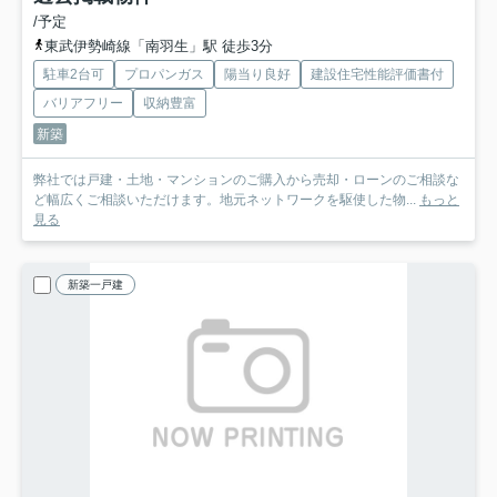
/予定
東武伊勢崎線「南羽生」駅 徒歩3分
駐車2台可
プロパンガス
陽当り良好
建設住宅性能評価書付
バリアフリー
収納豊富
新築
弊社では戸建・土地・マンションのご購入から売却・ローンのご相談な
ど幅広くご相談いただけます。地元ネットワークを駆使した物...
もっと
見る
新築一戸建