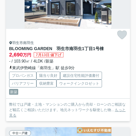
羽生市南羽生
BLOOMING GARDEN 羽生市南羽生1丁目
1号棟
2,690
万円
7月13日 値下げ
- / 103.90㎡ / 4LDK /新築
東武伊勢崎線「南羽生」駅 徒歩9分
プロパンガス
陽当り良好
建設住宅性能評価書付
バリアフリー
収納豊富
ウォークインクロゼット
新築
弊社では戸建・土地・マンションのご購入から売却・ローンのご相談な
ど幅広くご相談いただけます。地元ネットワークを駆使した物...
もっと
見る
中古一戸建