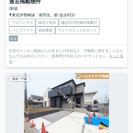
過去掲載物件
/新築
東武伊勢崎線「南羽生」駅 徒歩82分
プロパンガス
陽当り良好
建設住宅性能評価書付
バリアフリー
収納豊富
ウォークインクロゼット
新築
住宅ローンのご相談からお住まいの売却など、不動産に関することなら
なんでもお任せください！業界歴15年以上のベテランスタッ...
もっと見
る
新築一戸建