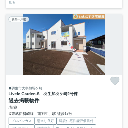
見る
新築一戸建
羽生市大字加羽ケ崎
Livele Garden.S 羽生加羽ケ崎
2号棟
過去掲載物件
/新築
東武伊勢崎線「南羽生」駅 徒歩17分
プロパンガス
陽当り良好
建設住宅性能評価書付