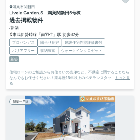
鴻巣市関新田
Livele Garden.S 鴻巣関新田
5号棟
過去掲載物件
/新築
東武伊勢崎線「南羽生」駅 徒歩82分
プロパンガス
陽当り良好
建設住宅性能評価書付
バリアフリー
収納豊富
ウォークインクロゼット
新築
住宅ローンのご相談からお住まいの売却など、不動産に関することなら
なんでもお任せください！業界歴15年以上のベテランスタッ...
もっと見
る
新築一戸建