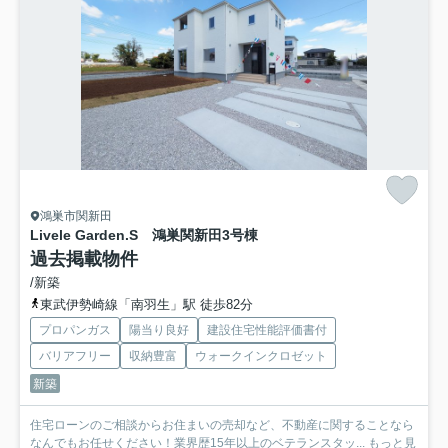
鴻巣市関新田
Livele Garden.S 鴻巣関新田
3号棟
過去掲載物件
/新築
東武伊勢崎線「南羽生」駅 徒歩82分
プロパンガス
陽当り良好
建設住宅性能評価書付
バリアフリー
収納豊富
ウォークインクロゼット
新築
住宅ローンのご相談からお住まいの売却など、不動産に関することなら
なんでもお任せください！業界歴15年以上のベテランスタッ...
もっと見