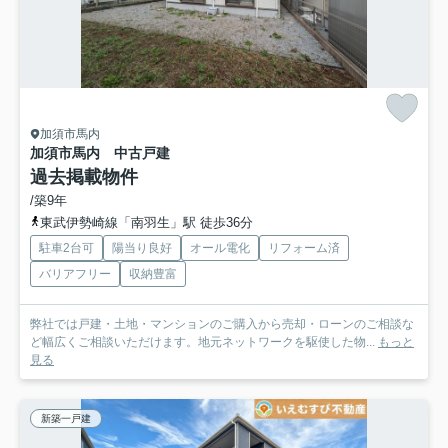
加須市馬内
加須市馬内 中古戸建
過去掲載物件
/築9年
東武伊勢崎線「南羽生」駅 徒歩36分
駐車2台可
陽当り良好
オール電化
リフォーム済
バリアフリー
収納豊富
弊社では戸建・土地・マンションのご購入から売却・ローンのご相談な
ど幅広くご相談いただけます。地元ネットワークを駆使した物...
もっと
見る
新築一戸建