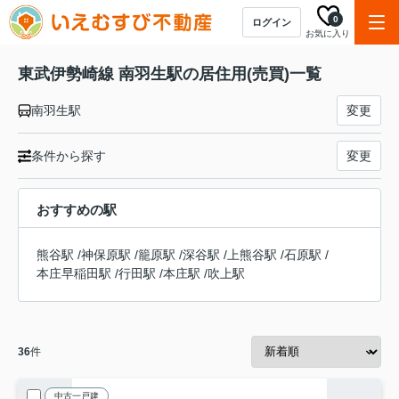
0
ログイン
お気に入り
東武伊勢崎線 南羽生駅の居住用(売買)一覧
南羽生駅
変更
条件から探す
変更
おすすめの駅
熊谷駅
/
神保原駅
/
籠原駅
/
深谷駅
/
上熊谷駅
/
石原駅
/
本庄早稲田駅
/
行田駅
/
本庄駅
/
吹上駅
36
件
中古一戸建