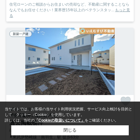
住宅ローンのご相談からお住まいの売却など、不動産に関することなら
なんでもお任せください！業界歴15年以上のベテランスタッ...
もっと見
る
新築一戸建
当サイトでは、お客様の当サイト利用状況把握、サービス向上検討を目的と
羽生市大字藤井上組
して、クッキー（Cookie）を使用しています。
羽生市藤井上組2期
5号棟
詳しくは、当社の
「Cookieの取扱いについて」
をご確認ください。
過去掲載物件
閉じる
/新築
東武伊勢崎線「南羽生」駅 徒歩63分