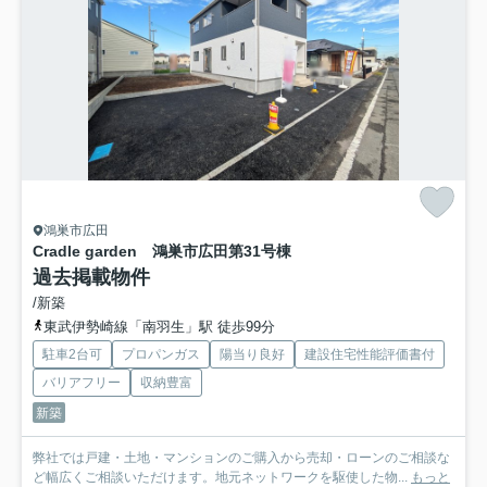
鴻巣市広田
Cradle garden 鴻巣市広田第3
1号棟
過去掲載物件
/新築
東武伊勢崎線「南羽生」駅 徒歩99分
駐車2台可
プロパンガス
陽当り良好
建設住宅性能評価書付
バリアフリー
収納豊富
新築
弊社では戸建・土地・マンションのご購入から売却・ローンのご相談な
ど幅広くご相談いただけます。地元ネットワークを駆使した物...
もっと