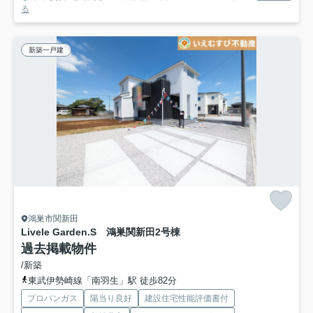
る
新築一戸建
鴻巣市関新田
Livele Garden.S 鴻巣関新田
2号棟
過去掲載物件
/新築
東武伊勢崎線「南羽生」駅 徒歩82分
プロパンガス
陽当り良好
建設住宅性能評価書付