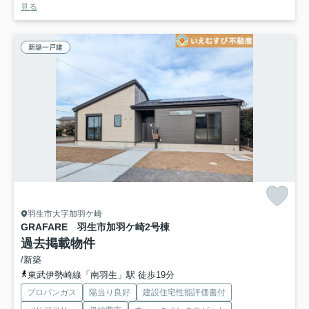
見る
新築一戸建
羽生市大字加羽ケ崎
GRAFARE 羽生市加羽ケ崎
2号棟
過去掲載物件
/新築
東武伊勢崎線「南羽生」駅 徒歩19分
プロパンガス
陽当り良好
建設住宅性能評価書付