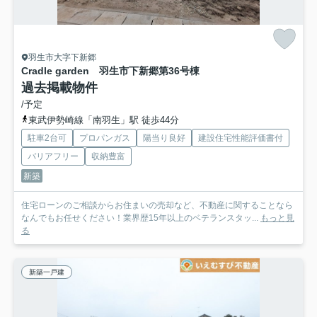
羽生市大字下新郷
Cradle garden 羽生市下新郷第3
6号棟
過去掲載物件
/予定
東武伊勢崎線「南羽生」駅 徒歩44分
駐車2台可
プロパンガス
陽当り良好
建設住宅性能評価書付
バリアフリー
収納豊富
新築
住宅ローンのご相談からお住まいの売却など、不動産に関することなら
なんでもお任せください！業界歴15年以上のベテランスタッ...
もっと見
る
新築一戸建