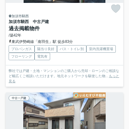
加須市騎西
加須市騎西 中古戸建
過去掲載物件
/築42年
東武伊勢崎線「南羽生」駅 徒歩83分
プロパンガス
陽当り良好
バス・トイレ別
室内洗濯機置場
フローリング
電気有
弊社では戸建・土地・マンションのご購入から売却・ローンのご相談な
ど幅広くご相談いただけます。地元ネットワークを駆使した物...
もっと
見る
中古一戸建