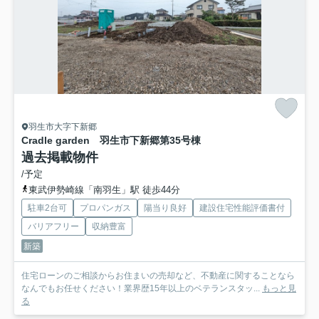
羽生市大字下新郷
Cradle garden 羽生市下新郷第3
5号棟
過去掲載物件
/予定
東武伊勢崎線「南羽生」駅 徒歩44分
駐車2台可
プロパンガス
陽当り良好
建設住宅性能評価書付
バリアフリー
収納豊富
新築
住宅ローンのご相談からお住まいの売却など、不動産に関することなら
なんでもお任せください！業界歴15年以上のベテランスタッ...
もっと見
る