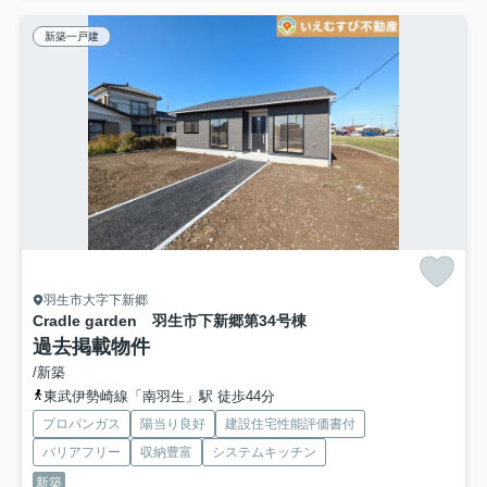
新築一戸建
羽生市大字下新郷
Cradle garden 羽生市下新郷第3
4号棟
過去掲載物件
/新築
東武伊勢崎線「南羽生」駅 徒歩44分
プロパンガス
陽当り良好
建設住宅性能評価書付
バリアフリー
収納豊富
システムキッチン
新築