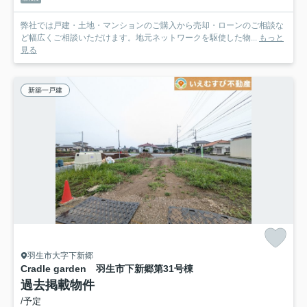
弊社では戸建・土地・マンションのご購入から売却・ローンのご相談な
ど幅広くご相談いただけます。地元ネットワークを駆使した物...
もっと
見る
新築一戸建
羽生市大字下新郷
Cradle garden 羽生市下新郷第3
1号棟
過去掲載物件
/予定