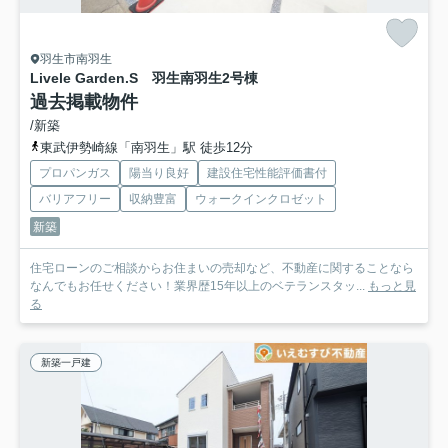
羽生市南羽生
Livele Garden.S 羽生南羽生
2号棟
過去掲載物件
/新築
東武伊勢崎線「南羽生」駅 徒歩12分
プロパンガス
陽当り良好
建設住宅性能評価書付
バリアフリー
収納豊富
ウォークインクロゼット
新築
住宅ローンのご相談からお住まいの売却など、不動産に関することなら
なんでもお任せください！業界歴15年以上のベテランスタッ...
もっと見
る
新築一戸建