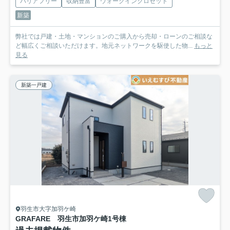
バリアフリー
収納豊富
ウォークインクロゼット
新築
弊社では戸建・土地・マンションのご購入から売却・ローンのご相談な
ど幅広くご相談いただけます。地元ネットワークを駆使した物...
もっと
見る
新築一戸建
羽生市大字加羽ケ崎
GRAFARE 羽生市加羽ケ崎
1号棟