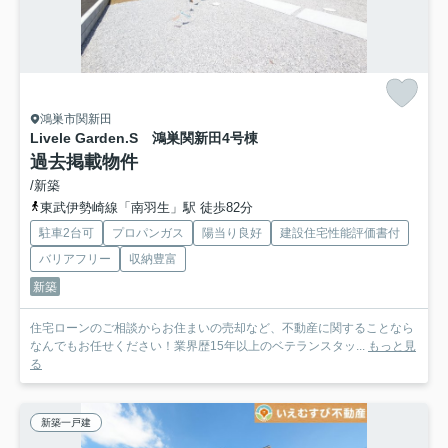
鴻巣市関新田
Livele Garden.S 鴻巣関新田
4号棟
過去掲載物件
/新築
東武伊勢崎線「南羽生」駅 徒歩82分
駐車2台可
プロパンガス
陽当り良好
建設住宅性能評価書付
バリアフリー
収納豊富
新築
住宅ローンのご相談からお住まいの売却など、不動産に関することなら
なんでもお任せください！業界歴15年以上のベテランスタッ...
もっと見
る
新築一戸建