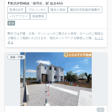
東武伊勢崎線「南羽生」駅 徒歩44分
駐車2台可
プロパンガス
陽当り良好
建設住宅性能評価書付
バリアフリー
収納豊富
新築
弊社では戸建・土地・マンションのご購入から売却・ローンのご相談な
ど幅広くご相談いただけます。地元ネットワークを駆使した物...
もっと
見る
新築一戸建