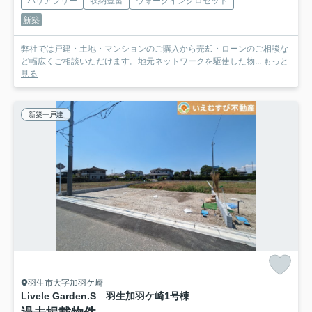
バリアフリー
収納豊富
ウォークインクロゼット
新築
弊社では戸建・土地・マンションのご購入から売却・ローンのご相談な
ど幅広くご相談いただけます。地元ネットワークを駆使した物...
もっと
見る
新築一戸建
羽生市大字加羽ケ崎
Livele Garden.S 羽生加羽ケ崎
1号棟