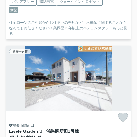
バリアフリー
収納豊富
ウォークインクロゼット
新築
住宅ローンのご相談からお住まいの売却など、不動産に関することなら
なんでもお任せください！業界歴15年以上のベテランスタッ...
もっと見
る
新築一戸建
鴻巣市関新田
Livele Garden.S 鴻巣関新田
1号棟