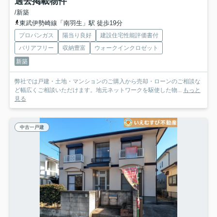
過去掲載物件
/新築
東武伊勢崎線「南羽生」駅 徒歩19分
プロパンガス
陽当り良好
建設住宅性能評価書付
バリアフリー
収納豊富
ウォークインクロゼット
新築
弊社では戸建・土地・マンションのご購入から売却・ローンのご相談な
ど幅広くご相談いただけます。地元ネットワークを駆使した物...
もっと
見る
中古一戸建