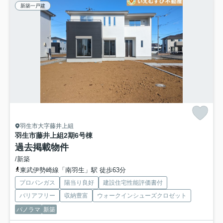
新築一戸建
羽生市大字藤井上組
羽生市藤井上組2期
6号棟
過去掲載物件
/新築
東武伊勢崎線「南羽生」駅 徒歩63分
プロパンガス
陽当り良好
建設住宅性能評価書付
バリアフリー
収納豊富
ウォークインシューズクロゼット
パノラマ
新築