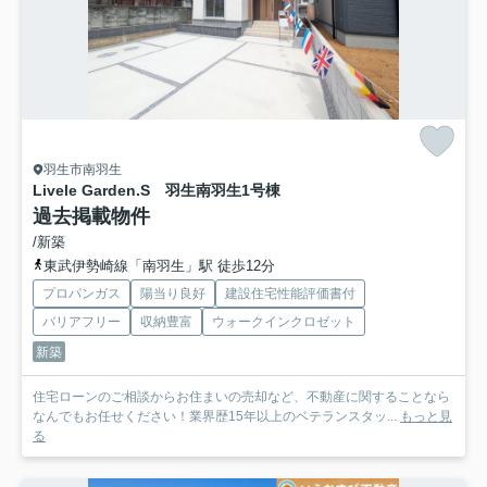
羽生市南羽生
Livele Garden.S 羽生南羽生
1号棟
過去掲載物件
/新築
東武伊勢崎線「南羽生」駅 徒歩12分
プロパンガス
陽当り良好
建設住宅性能評価書付
バリアフリー
収納豊富
ウォークインクロゼット
新築
住宅ローンのご相談からお住まいの売却など、不動産に関することなら
なんでもお任せください！業界歴15年以上のベテランスタッ...
もっと見
る