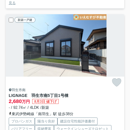
見る
新築一戸建
羽生市南
LIGNAGE 羽生市南5丁目
1号棟
2,680
万円
8月3日 値下げ
- / 92.74㎡ / 4LDK /新築
東武伊勢崎線「南羽生」駅 徒歩38分
プロパンガス
陽当り良好
建設住宅性能評価書付
バリアフリー
収納豊富
ウォークインシューズクロゼット