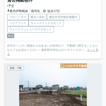
過去掲載物件
/予定
東武伊勢崎線「南羽生」駅 徒歩17分
プロパンガス
陽当り良好
建設住宅性能評価書付
バリアフリー
ウォークインクロゼット
ウォークインシューズクロゼット
新築
住宅ローンのご相談からお住まいの売却など、不動産に関することなら
なんでもお任せください！業界歴15年以上のベテランスタッ...
もっと見
る
新築一戸建