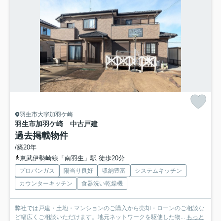
羽生市大字加羽ケ崎
羽生市加羽ケ崎 中古戸建
過去掲載物件
/築20年
東武伊勢崎線「南羽生」駅 徒歩20分
プロパンガス
陽当り良好
収納豊富
システムキッチン
カウンターキッチン
食器洗い乾燥機
弊社では戸建・土地・マンションのご購入から売却・ローンのご相談な
ど幅広くご相談いただけます。地元ネットワークを駆使した物...
もっと