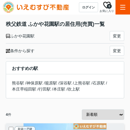
0
ログイン
お気に入り
秩父鉄道 ふかや花園駅の居住用(売買)一覧
ふかや花園駅
変更
条件から探す
変更
おすすめの駅
熊谷駅
/
神保原駅
/
籠原駅
/
深谷駅
/
上熊谷駅
/
石原駅
/
本庄早稲田駅
/
行田駅
/
本庄駅
/
吹上駅
4
件
新築一戸建