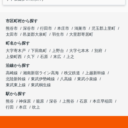
市区町村から探す
熊谷市
深谷市
行田市
本庄市
鴻巣市
児玉郡上里町
太田市
邑楽郡大泉町
羽生市
大里郡寄居町
町名から探す
大字寄木戸
下田島町
上野台
大字七本木
別府
上柴町西
久下
石原
末広
上之
沿線から探す
高崎線
湘南新宿ライン高海
秩父鉄道
上越新幹線
北陸新幹線
東武伊勢崎線
八高線
東武小泉線
東武東上線
東武桐生線
駅から探す
熊谷
神保原
籠原
深谷
上熊谷
石原
本庄早稲田
行田
本庄
吹上