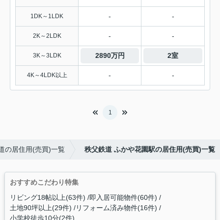
-
-
1DK～1LDK
-
-
2K～2LDK
2890万円
2室
3K～3LDK
-
-
4K～4LDK以上
1
道の居住用(売買)一覧
秩父鉄道 ふかや花園駅の居住用(売買)一覧
おすすめこだわり特集
リビング18帖以上(63件)
即入居可能物件(60件)
土地90坪以上(29件)
リフォーム済み物件(16件)
小学校徒歩10分(2件)