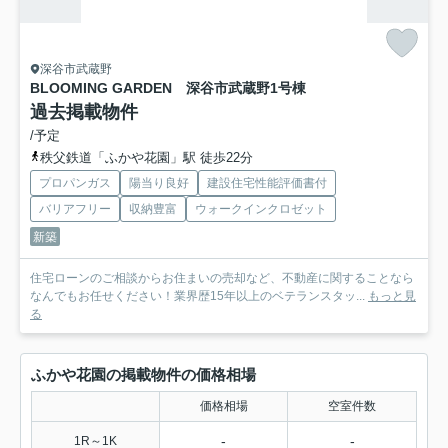
深谷市武蔵野
BLOOMING GARDEN 深谷市武蔵野
1号棟
過去掲載物件
/予定
秩父鉄道「ふかや花園」駅 徒歩22分
プロパンガス
陽当り良好
建設住宅性能評価書付
バリアフリー
収納豊富
ウォークインクロゼット
新築
住宅ローンのご相談からお住まいの売却など、不動産に関することなら
なんでもお任せください！業界歴15年以上のベテランスタッ...
もっと見
る
ふかや花園の掲載物件の価格相場
価格相場
空室件数
-
-
1R～1K