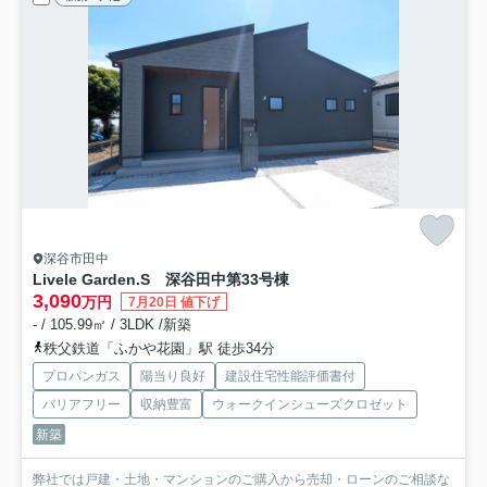
深谷市田中
Livele Garden.S 深谷田中第3
3号棟
3,090
万円
7月20日 値下げ
- / 105.99㎡ / 3LDK /新築
秩父鉄道「ふかや花園」駅 徒歩34分
プロパンガス
陽当り良好
建設住宅性能評価書付
バリアフリー
収納豊富
ウォークインシューズクロゼット
新築
弊社では戸建・土地・マンションのご購入から売却・ローンのご相談な