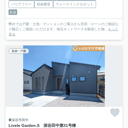
バリアフリー
収納豊富
ウォークインクロゼット
新築
弊社では戸建・土地・マンションのご購入から売却・ローンのご相談な
ど幅広くご相談いただけます。地元ネットワークを駆使した物...
もっと
見る
新築一戸建
深谷市田中
Livele Garden.S 深谷田中第3
1号棟