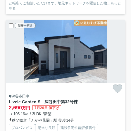
ど幅広くご相談いただけます。地元ネットワークを駆使した物...
もっと
見る
新築一戸建
深谷市田中
Livele Garden.S 深谷田中第3
2号棟
2,690
万円
7月20日 値下げ
- / 105.16㎡ / 3LDK /新築
秩父鉄道「ふかや花園」駅 徒歩34分
プロパンガス
陽当り良好
建設住宅性能評価書付